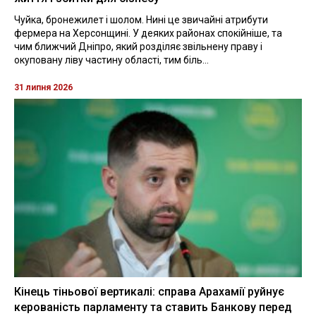
Чуйка, бронежилет і шолом. Нині це звичайні атрибути
фермера на Херсонщині. У деяких районах спокійніше, та
чим ближчий Дніпро, який розділяє звільнену праву і
окуповану ліву частину області, тим біль...
31 липня 2026
Кінець тіньової вертикалі: справа Арахамії руйнує
керованість парламенту та ставить Банкову перед