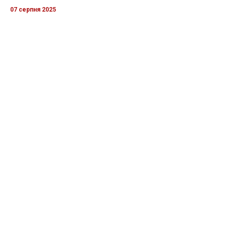
07 серпня 2025
Бійці "Фенікса" ліквідували піхоту й бронетехніку ворога на
Донеччині
Всі відео »
ПУБЛІКАЦІЇ »