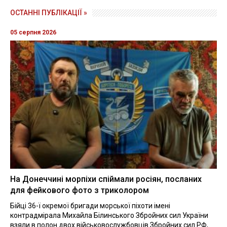
ОСТАННІ ПУБЛІКАЦІЇ »
05 серпня 2026
На Донеччині морпіхи спіймали росіян, посланих
для фейкового фото з триколором
Бійці 36-ї окремої бригади морської піхоти імені
контрадмірала Михайла Білинського Збройних сил України
взяли в полон двох військовослужбовців Збройних сил РФ,