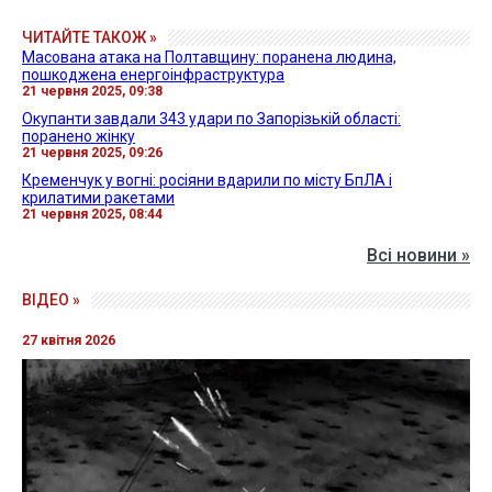
ЧИТАЙТЕ ТАКОЖ »
Масована атака на Полтавщину: поранена людина,
пошкоджена енергоінфраструктура
21 червня 2025, 09:38
Окупанти завдали 343 удари по Запорізькій області:
поранено жінку
21 червня 2025, 09:26
Кременчук у вогні: росіяни вдарили по місту БпЛА і
крилатими ракетами
21 червня 2025, 08:44
Всі новини »
ВІДЕО »
27 квітня 2026