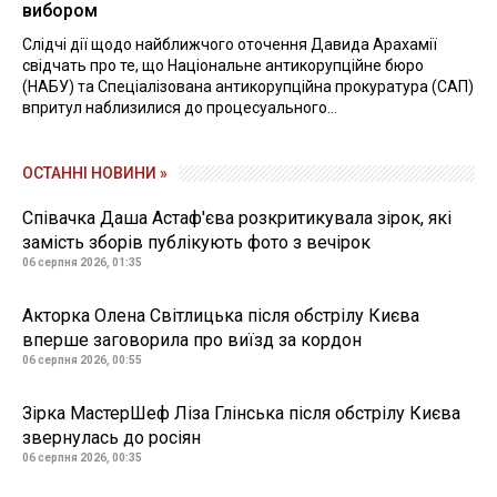
вибором
Слідчі дії щодо найближчого оточення Давида Арахамії
свідчать про те, що Національне антикорупційне бюро
(НАБУ) та Спеціалізована антикорупційна прокуратура (САП)
впритул наблизилися до процесуального...
ОСТАННІ НОВИНИ »
Співачка Даша Астаф'єва розкритикувала зірок, які
замість зборів публікують фото з вечірок
06 серпня 2026, 01:35
Акторка Олена Світлицька після обстрілу Києва
вперше заговорила про виїзд за кордон
06 серпня 2026, 00:55
Зірка МастерШеф Ліза Глінська після обстрілу Києва
звернулась до росіян
06 серпня 2026, 00:35