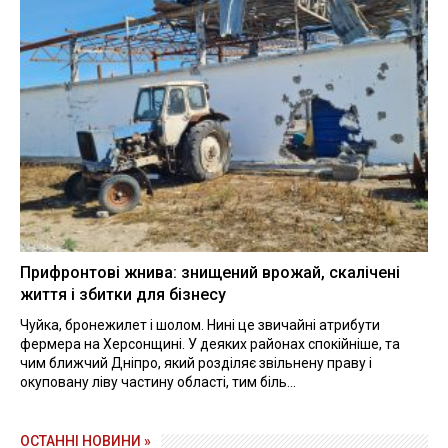
Прифронтові жнива: знищений врожай, скалічені
життя і збитки для бізнесу
Чуйка, бронежилет і шолом. Нині це звичайні атрибути
фермера на Херсонщині. У деяких районах спокійніше, та
чим ближчий Дніпро, який розділяє звільнену праву і
окуповану ліву частину області, тим біль...
ОСТАННІ НОВИНИ »