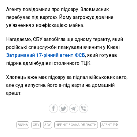
Агенту повідомили про підозру. Зловмисник
перебуває під вартою. Йому загрожує довічне
ув’язнення з конфіскацією майна.
Нагадаємо, СБУ запобігла ще одному теракту, який
російські спецслужби планували вчинити у Києві.
Затриманий 17-річний агент ФСБ
, який готував
підрив адмінбудівлі столичного ТЦК.
Хлопець вже має підозру за підпал військових авто,
але суд випустив його з-під варти на домашній
арешт.
ВІЙНА
СБУ
ЗСУ
ЧЕРНІГІВСЬКА ОБЛАСТЬ
АГЕНТ РФ