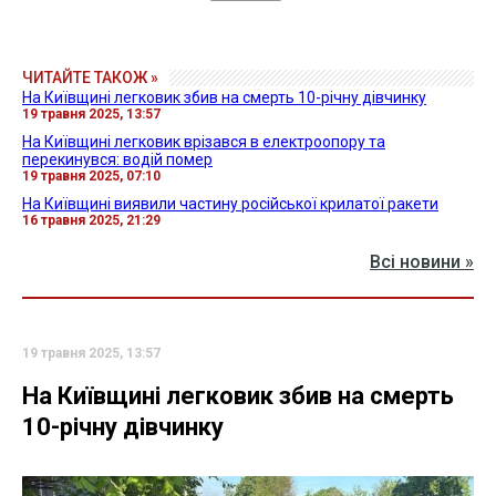
ЧИТАЙТЕ ТАКОЖ »
На Київщині легковик збив на смерть 10-річну дівчинку
19 травня 2025, 13:57
На Київщині легковик врізався в електроопору та
перекинувся: водій помер
19 травня 2025, 07:10
На Київщині виявили частину російської крилатої ракети
16 травня 2025, 21:29
Всі новини »
19 травня 2025, 13:57
На Київщині легковик збив на смерть
10-річну дівчинку