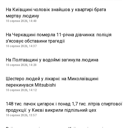
На Київщині чоловік знайшов у квартирі брата
мертву людину
10 серпня 2026, 14:40
На Черкащині померла 11-річна дівчинка: поліція
з'ясовує обставини трагедії
10 серпня 2026, 14:37
На Полтавщині у водоймі загинула людина
10 серпня 2026, 14:20
Шестеро людей у лікарні: на Миколаївщині
перекинувся Mitsubishi
10 серпня 2026, 14:12
148 тис. пачок цигарок і понад 1,7 тис. літрів спиртової
продукції: у Києві викрили підпільний цех
10 серпня 2026, 13:57