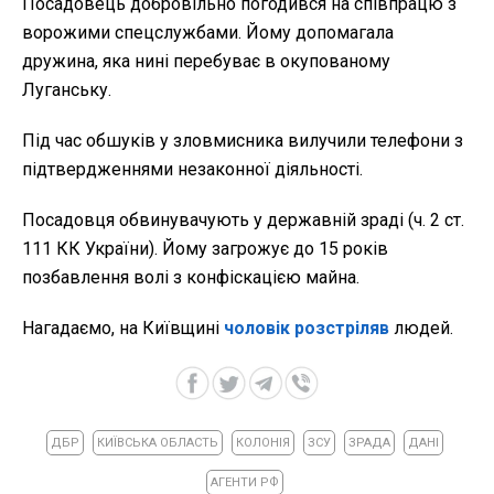
Посадовець добровільно погодився на співпрацю з
ворожими спецслужбами. Йому допомагала
дружина, яка нині перебуває в окупованому
Луганську.
Під час обшуків у зловмисника вилучили телефони з
підтвердженнями незаконної діяльності.
Посадовця обвинувачують у державній зраді (ч. 2 ст.
111 КК України). Йому загрожує до 15 років
позбавлення волі з конфіскацією майна.
Нагадаємо, на Київщині
чоловік розстріляв
людей.
ДБР
КИЇВСЬКА ОБЛАСТЬ
КОЛОНІЯ
ЗСУ
ЗРАДА
ДАНІ
АГЕНТИ РФ