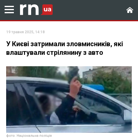
19 травня 2025, 14:18
У Києві затримали зловмисників, які
влаштували стрілянину з авто
фото: Національна поліція