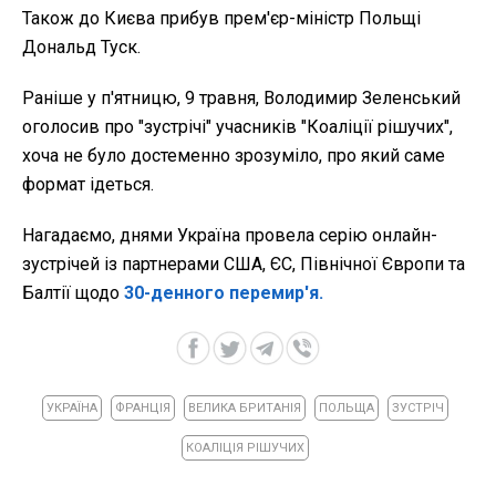
Також до Києва прибув прем'єр-міністр Польщі
Дональд Туск.
Раніше у п'ятницю, 9 травня, Володимир Зеленський
оголосив про "зустрічі" учасників "Коаліції рішучих",
хоча не було достеменно зрозуміло, про який саме
формат ідеться.
Нагадаємо, днями Україна провела серію онлайн-
зустрічей із партнерами США, ЄС, Північної Європи та
Балтії щодо
30-денного перемир'я.
УКРАЇНА
ФРАНЦІЯ
ВЕЛИКА БРИТАНІЯ
ПОЛЬЩА
ЗУСТРІЧ
КОАЛІЦІЯ РІШУЧИХ