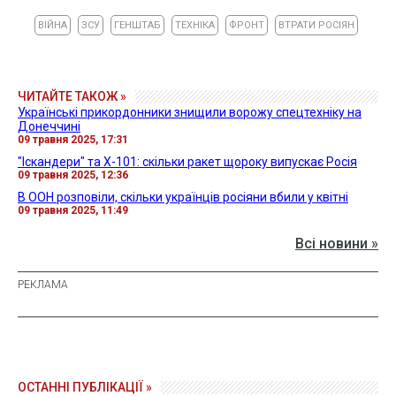
ВІЙНА
ЗСУ
ГЕНШТАБ
ТЕХНІКА
ФРОНТ
ВТРАТИ РОСІЯН
ЧИТАЙТЕ ТАКОЖ »
Українські прикордонники знищили ворожу спецтехніку на
Донеччині
09 травня 2025, 17:31
"Іскандери" та Х-101: скільки ракет щороку випускає Росія
09 травня 2025, 12:36
В ООН розповіли, скільки українців росіяни вбили у квітні
09 травня 2025, 11:49
Всі новини »
ОСТАННІ ПУБЛІКАЦІЇ »