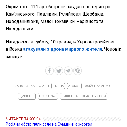
Окрім того, 111 артобстрілів завдано по території
Кам'янського, Павлівки, Гуляйполя, Щербаків,
Новоданилівки, Малої Токмачки, Чарівного та
Новодарівки.
Нагадаємо, в
суботу, 10 травня, в Херсоні російські
війська
атакували з дрона мирного жителя
. Чоловік
загинув.
ЗАПОРІЗЬКА ОБЛАСТЬ
БПЛА
АТАКА
РОСІЙСЬКА АРМІЯ
ЦИВІЛЬНІ
РСЗВ ГРАД
ЦИВІЛЬНА ІНФРАСТРУКТУРА
ЧИТАЙТЕ ТАКОЖ »
Росіяни обстріляли село на Сумщині, є жертви