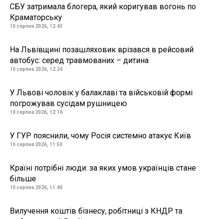
СБУ затримала блогера, який коригував вогонь по
Краматорську
10 серпня 2026, 12:43
На Львівщині позашляховик врізався в рейсовий
автобус: серед травмованих – дитина
10 серпня 2026, 12:24
У Львові чоловік у балаклаві та військовій формі
погрожував сусідам рушницею
10 серпня 2026, 12:16
У ГУР пояснили, чому Росія системно атакує Київ
10 серпня 2026, 11:50
Країні потрібні люди: за яких умов українців стане
більше
10 серпня 2026, 11:40
Вилучення коштів бізнесу, робітниці з КНДР та