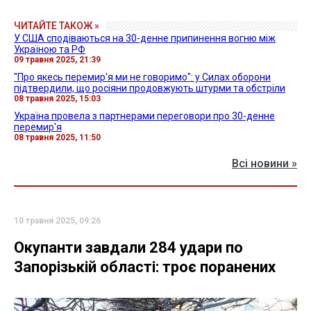
ЧИТАЙТЕ ТАКОЖ »
У США сподіваються на 30-денне припинення вогню між
Україною та РФ
09 травня 2025, 21:39
"Про якесь перемир'я ми не говоримо": у Силах оборони
підтвердили, що росіяни продовжують штурми та обстріли
08 травня 2025, 15:03
Україна провела з партнерами переговори про 30-денне
перемир'я
08 травня 2025, 11:50
Всі новини »
10 травня 2025, 09:26
Окупанти завдали 284 удари по
Запорізькій області: троє поранених