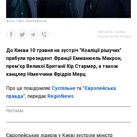
фото: Офіс Президента
Читайте также
на русском языке
До Києва 10 травня на зустріч "Коаліції рішучих"
прибули президент Франції Емманюель Макрон,
прем'єр Великої Британії Кір Стармер, а також
канцлер Німеччини Фрідріх Мерц
Про це повідомляє
Суспільне
та
"Європейська
правда"
, передає
RegioNews
.
Європейських лідерів у Києві зустріли міністр