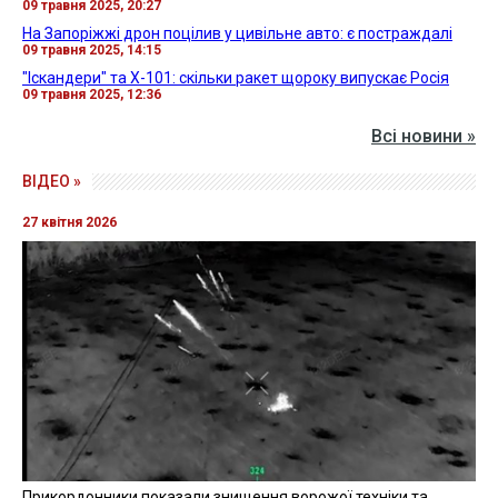
09 травня 2025, 20:27
На Запоріжжі дрон поцілив у цивільне авто: є постраждалі
09 травня 2025, 14:15
"Іскандери" та Х-101: скільки ракет щороку випускає Росія
09 травня 2025, 12:36
Всі новини »
ВІДЕО »
27 квітня 2026
Прикордонники показали знищення ворожої техніки та