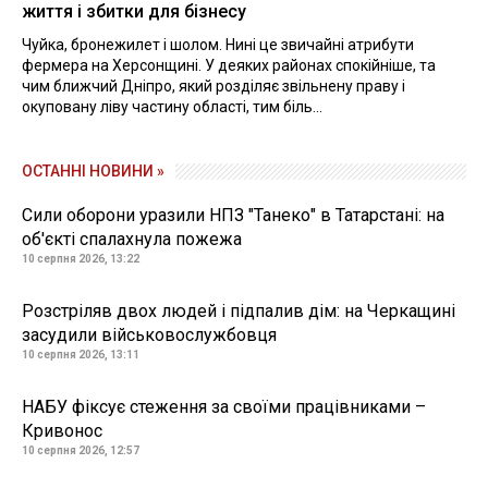
життя і збитки для бізнесу
Чуйка, бронежилет і шолом. Нині це звичайні атрибути
фермера на Херсонщині. У деяких районах спокійніше, та
чим ближчий Дніпро, який розділяє звільнену праву і
окуповану ліву частину області, тим біль...
ОСТАННІ НОВИНИ »
Сили оборони уразили НПЗ "Танеко" в Татарстані: на
об'єкті спалахнула пожежа
10 серпня 2026, 13:22
Розстріляв двох людей і підпалив дім: на Черкащині
засудили військовослужбовця
10 серпня 2026, 13:11
НАБУ фіксує стеження за своїми працівниками –
Кривонос
10 серпня 2026, 12:57