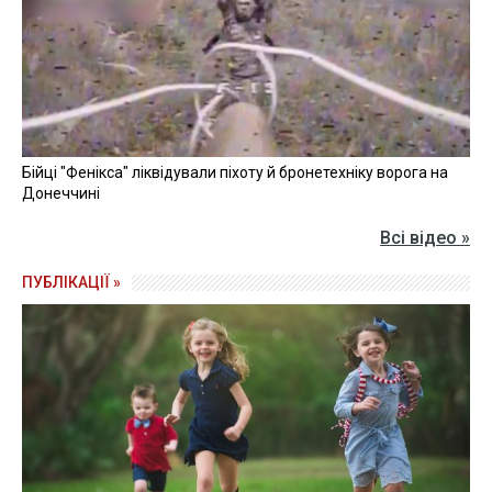
Бійці "Фенікса" ліквідували піхоту й бронетехніку ворога на
Донеччині
Всі відео »
ПУБЛІКАЦІЇ »