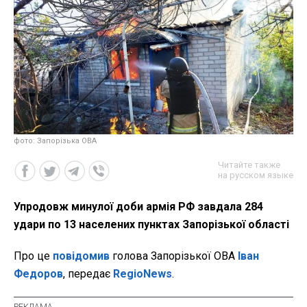
фото: Запорізька ОВА
Читайте также
на русском языке
Упродовж минулої доби армія РФ завдала 284
удари по 13 населених пунктах Запорізької області
Про це
повідомив
голова Запорізької ОВА
Іван
Федоров
, передає
RegioNews
.