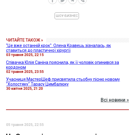
ШОУ-БИЗНЕС
ЧИТАЙТЕ ТАКОЖ »
"Це вже останній крок": Олена Кравець зізналась, як
ставиться до пластичної хірургії
03 травня 2025, 22:15
Співачка Юлія Саніна пояснила, як її чоловік опинився за
кордоном
02 травня 2025, 23:55
Учасниця МастерШеф присвятила стьобну пісню новому
"Холостяку" Тарасу Цимбалюку
30 квітня 2025, 21:20
Всі новини »
05 травня 2025, 22:55