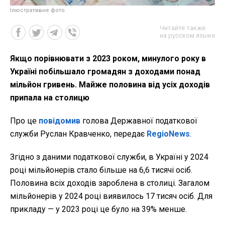
Ілюстративне фото
Читайте также
на русском языке
Якщо порівнювати з 2023 роком, минулого року в
Україні побільшало громадян з доходами понад
мільйон гривень. Майже половина від усіх доходів
припала на столицю
Про це
повідомив
голова Державної податкової
служби Руслан Кравченко, передає
RegioNews
.
Згідно з даними податкової служби, в Україні у 2024
році мільйонерів стало більше на 6,6 тисячі осіб.
Половина всіх доходів зароблена в столиці. Загалом
мільйонерів у 2024 році виявилось 17 тисяч осіб. Для
прикладу — у 2023 році це було на 39% менше.