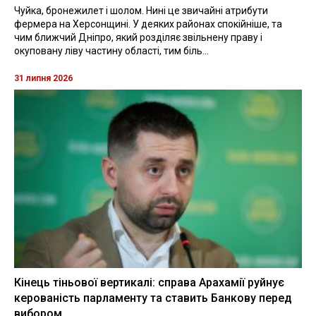
Чуйка, бронежилет і шолом. Нині це звичайні атрибути
фермера на Херсонщині. У деяких районах спокійніше, та
чим ближчий Дніпро, який розділяє звільнену праву і
окуповану ліву частину області, тим біль...
31 липня 2026
Кінець тіньової вертикалі: справа Арахамії руйнує
керованість парламенту та ставить Банкову перед
вибором