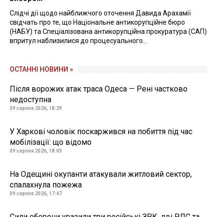
Слідчі дії щодо найближчого оточення Давида Арахамії
свідчать про те, що Національне антикорупційне бюро
(НАБУ) та Спеціалізована антикорупційна прокуратура (САП)
впритул наблизилися до процесуального...
ОСТАННІ НОВИНИ »
Після ворожих атак траса Одеса — Рені частково
недоступна
09 серпня 2026, 18:29
У Харкові чоловік поскаржився на побиття під час
мобілізації: що відомо
09 серпня 2026, 18:05
На Одещині окупанти атакували житловий сектор,
спалахнула пожежа
09 серпня 2026, 17:47
Сили оборони уразили три російські ЗРК, дві РЛС та