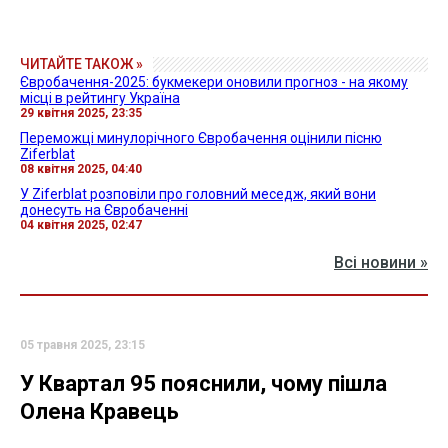
ЧИТАЙТЕ ТАКОЖ »
Євробачення-2025: букмекери оновили прогноз - на якому
місці в рейтингу Україна
29 квітня 2025, 23:35
Переможці минулорічного Євробачення оцінили пісню
Ziferblat
08 квітня 2025, 04:40
У Ziferblat розповіли про головний меседж, який вони
донесуть на Євробаченні
04 квітня 2025, 02:47
Всі новини »
05 травня 2025, 23:15
У Квартал 95 пояснили, чому пішла
Олена Кравець