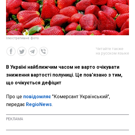
Ілюстративне фото
Читайте также
на русском языке
В Україні найближчим часом не варто очікувати
зниження вартості полуниці. Це пов'язано з тим,
що очікується дефіцит
Про це
повідомляє
"Комерсант Український",
передає
RegioNews
.