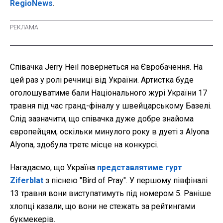
RegioNews
.
Співачка Jerry Heil повернеться на Євробачення. На
цей раз у ролі речниці від України. Артистка буде
оголошуватиме бали Національного журі України 17
травня під час гранд-фіналу у швейцарському Базелі.
Слід зазначити, що співачка дуже добре знайома
європейцям, оскільки минулого року в дуеті з Alyona
Alyona, здобула третє місце на конкурсі.
Нагадаємо, що Україна
представлятиме гурт
Ziferblat
з піснею "Bird of Pray". У першому півфіналі
13 травня вони виступатимуть під номером 5. Раніше
хлопці казали, що вони не стежать за рейтингами
букмекерів.