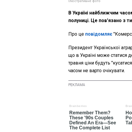
Ілюстративне фото
В Україні найближчим часо
полуниці. Це пов'язано з т
Про це
повідомляє
"Комерса
Президент Української агра
що в Україні може статися д
травня ціни будуть "кусатис
часом не варто очікувати.