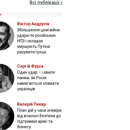
Всі публікації »
»
Віктор Андрусів
Збільшення ціни війни:
удари по російських
НПЗ і складах
змушують Путіна
рахувати гроші
Сергій Фурса
Один удар – і хвиля
паніки: як Росія
намагається зламати
українців
Валерій Пекар
План дій у часи зневіри:
від власної безпеки до
підтримки армії та
бізнесу