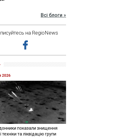
Всі блоги »
дписуйтесь на RegioNews
»
я 2026
донники показали знищення
 техніки та ліквідацію групи