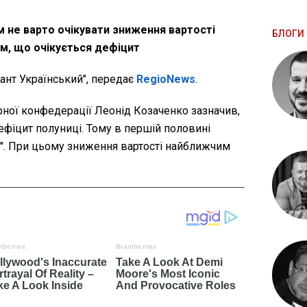
м не варто очікувати зниження вартості
БЛОГИ 
им, що очікується дефіцит
нт Український", передає
RegioNews
.
рної конфедерації Леонід Козаченко зазначив,
ефіцит полуниці. Тому в першій половині
я". При цьому зниження вартості найближчим