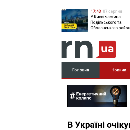
17:43
07 серпня
У Києві частина
Подільського та
Оболонського район
залишилася без світ
чому причина
Головна
Новини
В Україні очік