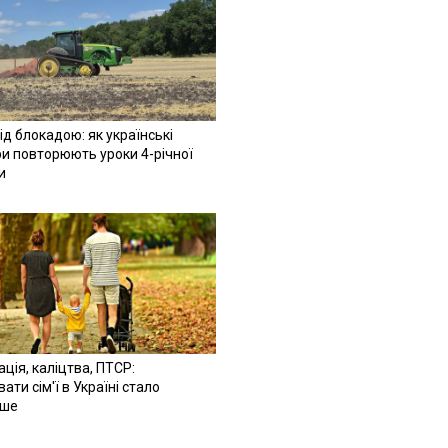
ід блокадою: як українські
и повторюють уроки 4-річної
и
ація, каліцтва, ПТСР:
ати сім'ї в Україні стало
іше