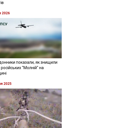
ів
я 2026
донники показали, як знищили
 російських "Молній" на
щині
ня 2025