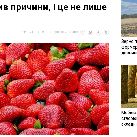
в причини, і це не лише
Читайте также на русском языке
Зерно п
фермер
давнин
Мобіліз
створюв
складн