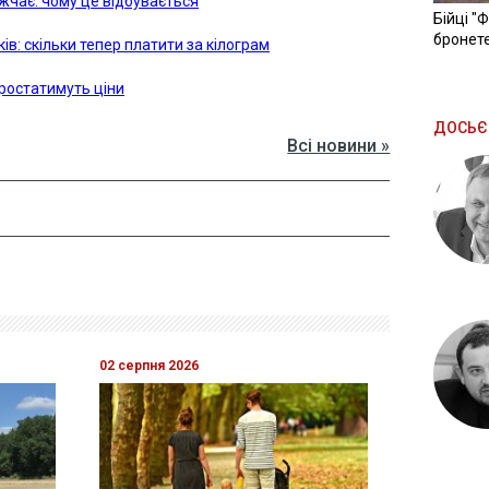
чає: чому це відбувається
Бійці "
бронете
ків: скільки тепер платити за кілограм
зростатимуть ціни
ДОСЬЄ
Всі новини »
02 серпня 2026