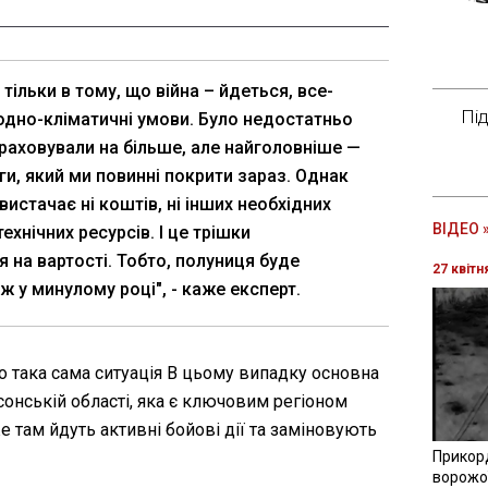
тільки в тому, що війна – йдеться, все-
Пі
годно-кліматичні умови. Було недостатньо
зраховували на більше, але найголовніше —
ги, який ми повинні покрити зараз. Однак
вистачає ні коштів, ні інших необхідних
ВІДЕО 
ехнічних ресурсів. І це трішки
 на вартості. Тобто, полуниця буде
27 квітн
 у минулому році", - каже експерт.
 така сама ситуація В цьому випадку основна
сонській області, яка є ключовим регіоном
е там йдуть активні бойові дії та заміновують
Прикор
ворожої