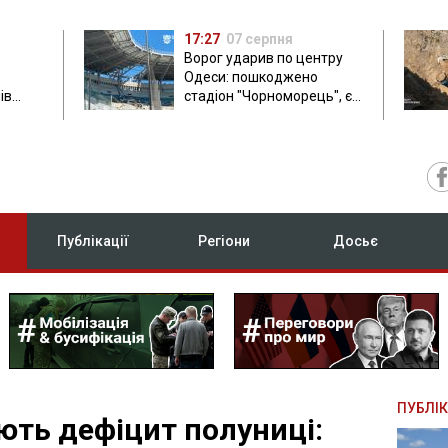
17:27
07 серпня
Ворог ударив по центру
Одеси: пошкоджено
ів
стадіон "Чорноморець", є
ла: в
постраждала
Публікації
Регіони
Досьє
ПУБЛІК
ують дефіцит полуниці: