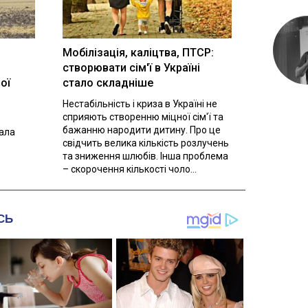
Мобілізація, каліцтва, ПТСР:
створювати сім'ї в Україні
ої
стало складніше
Нестабільність і криза в Україні не
сприяють створенню міцної сім'ї та
бажанню народити дитину. Про це
вала
свідчить велика кількість розлучень
та зниження шлюбів. Інша проблема
– скорочення кількості чоло...