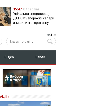
15:47
07 серпня
Унікальна спецоперація
ДСНС у Запоріжжі: сапери
знищили півторатонну
російську авіабомбу
ФАБ-500
|
UA
RU
Відео
Блоги
АЦІЇ »