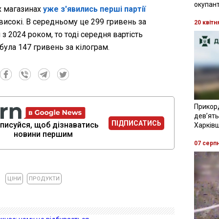
окупант
х магазинах
уже з'явились перші партії
 високі. В середньому це 299 гривень за
20 квітн
з 2024 роком, то тоді середня вартість
 була 147 гривень за кілограм.
Прикор
девʼять
ПІДПИСАТИСЬ
писуйся, щоб дізнаватись
Харків
новини першим
07 серп
ЦІНИ
ПРОДУКТИ