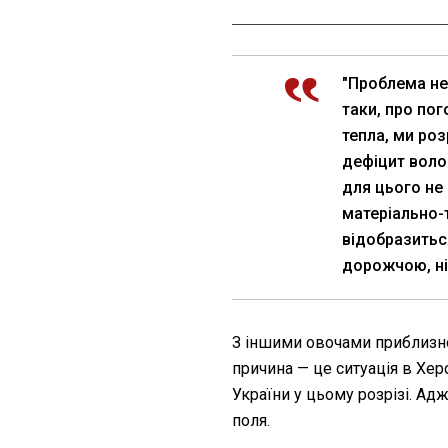
"Проблема не 
таки, про по
тепла, ми ро
дефіцит воло
для цього не 
матеріально-т
відобразиться
дорожчою, ніж
З іншими овочами приблизно
причина — це ситуація в Хер
України у цьому розрізі. Адж
поля.