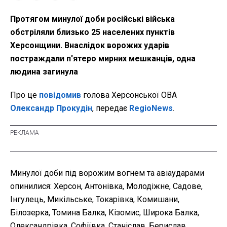
Протягом минулої доби російські війська
обстріляли близько 25 населених пунктів
Херсонщини. Внаслідок ворожих ударів
постраждали п'ятеро мирних мешканців, одна
людина загинула
Про це
повідомив
голова Херсонської ОВА
Олександр Прокудін
, передає
RegioNews
.
Минулої доби під ворожим вогнем та авіаударами
опинилися: Херсон, Антонівка, Молодіжне, Садове,
Інгулець, Микільське, Токарівка, Комишани,
Білозерка, Томина Балка, Кізомис, Широка Балка,
Олександрівка, Софіївка, Станіслав, Берислав,