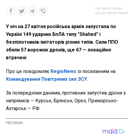
Читайте также
на русском языке
У ніч на 27 квітня російська армія запустила по
Україні 149 ударних БпЛА типу "Shahed" і
безпілотників-імітаторів різних типів. Сили ППО
збили 57 ворожих дронів, ще 67 — локаційно
втрачені
Про це повідомляє
RegioNews
із посиланням на
Командування Повітряних сил ЗСУ.
За попередніми даними, противник запустив дрони з
напрямків
— Курськ, Брянськ, Орел, Приморсько-
Ахтарськ — РФ.