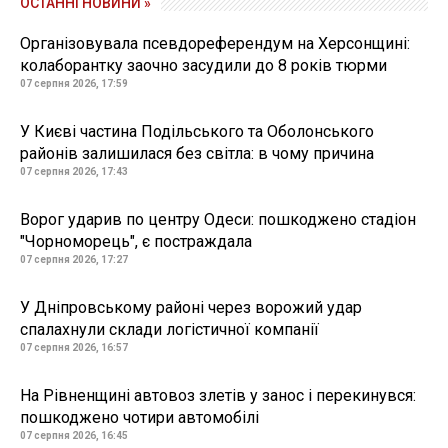
ОСТАННІ НОВИНИ »
Організовувала псевдореферендум на Херсонщині:
колаборантку заочно засудили до 8 років тюрми
07 серпня 2026, 17:59
У Києві частина Подільського та Оболонського
районів залишилася без світла: в чому причина
07 серпня 2026, 17:43
Ворог ударив по центру Одеси: пошкоджено стадіон
"Чорноморець", є постраждала
07 серпня 2026, 17:27
У Дніпровському районі через ворожий удар
спалахнули склади логістичної компанії
07 серпня 2026, 16:57
На Рівненщині автовоз злетів у занос і перекинувся:
пошкоджено чотири автомобілі
07 серпня 2026, 16:45