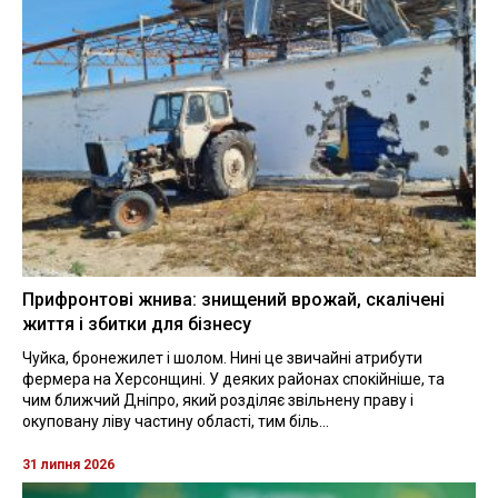
Прифронтові жнива: знищений врожай, скалічені
життя і збитки для бізнесу
Чуйка, бронежилет і шолом. Нині це звичайні атрибути
фермера на Херсонщині. У деяких районах спокійніше, та
чим ближчий Дніпро, який розділяє звільнену праву і
окуповану ліву частину області, тим біль...
31 липня 2026