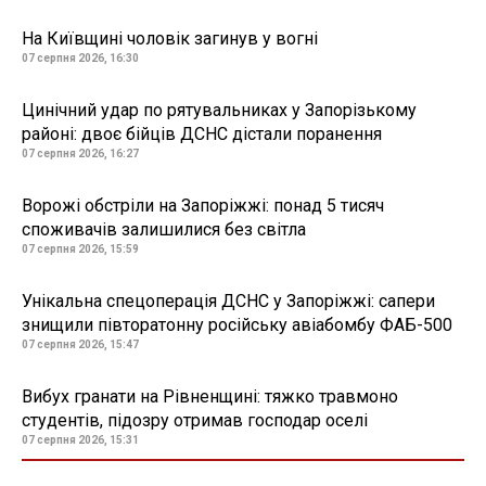
На Київщині чоловік загинув у вогні
07 серпня 2026, 16:30
Цинічний удар по рятувальниках у Запорізькому
районі: двоє бійців ДСНС дістали поранення
07 серпня 2026, 16:27
Ворожі обстріли на Запоріжжі: понад 5 тисяч
споживачів залишилися без світла
07 серпня 2026, 15:59
Унікальна спецоперація ДСНС у Запоріжжі: сапери
знищили півторатонну російську авіабомбу ФАБ-500
07 серпня 2026, 15:47
Вибух гранати на Рівненщині: тяжко травмоно
студентів, підозру отримав господар оселі
07 серпня 2026, 15:31