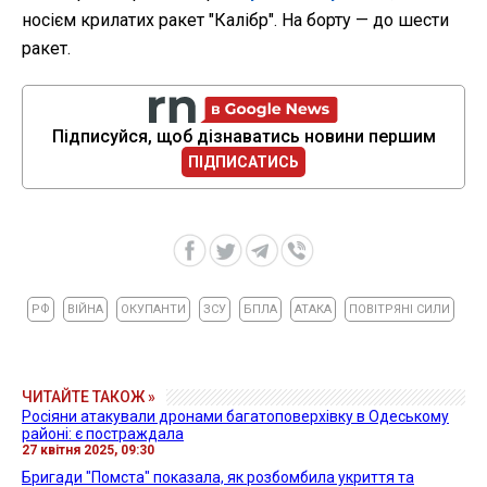
носієм крилатих ракет "Калібр". На борту — до шести
ракет.
Підписуйся, щоб дізнаватись новини першим
ПІДПИСАТИСЬ
РФ
ВІЙНА
ОКУПАНТИ
ЗСУ
БПЛА
АТАКА
ПОВІТРЯНІ СИЛИ
ЧИТАЙТЕ ТАКОЖ »
Росіяни атакували дронами багатоповерхівку в Одеському
районі: є постраждала
27 квітня 2025, 09:30
Бригади "Помста" показала, як розбомбила укриття та