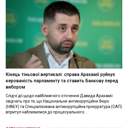
Кінець тіньової вертикалі: справа Арахамії руйнує
керованість парламенту та ставить Банкову перед
вибором
Слідчі дії щодо найближчого оточення Давида Арахамії
свідчать про те, що Національне антикорупційне бюро
(НАБУ) та Спеціалізована антикорупційна прокуратура (САП)
впритул наблизилися до процесуального...