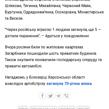
Шляхове, Тягинка, Михайлівка, Червоний Маяк,
Бургунка, Одрадокам'янка, Осокорівка, Монастирське
та Веселе.
"Через російську агресію 1 людина загинула, ще 5 —
дістали поранення", — йдеться у повідомленні.
Вчора росіяни били по житлових кварталах.
Загарбники пошкодили шість приватних будинків.
Також окупанти понівечили господарську споруду та
приватні автомобілі.
Нагадаємо, у Білозерці Херсонської області
внаслідок артобстрілу
загинула 70-річна жінка.
ВІЙНА
ХЕРСОНСЬКА ОДА
ОКУПАНТИ
ЖЕРТВА