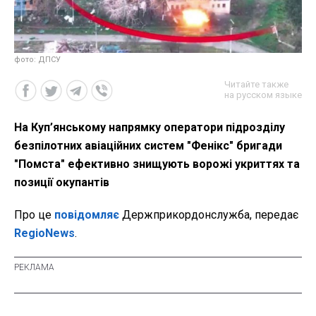
фото: ДПСУ
Читайте также
на русском языке
На Куп’янському напрямку оператори підрозділу
безпілотних авіаційних систем "Фенікс" бригади
"Помста" ефективно знищують ворожі укриттях та
позиції окупантів
Про це
повідомляє
Держприкордонслужба, передає
RegioNews
.