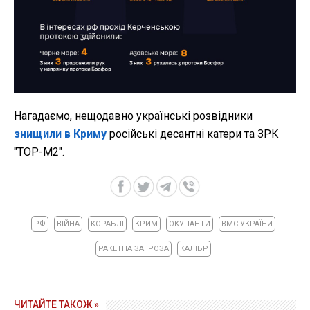
Нагадаємо, нещодавно українські розвідники
знищили в Криму
російські десантні катери та ЗРК
"ТОР-М2".
РФ
ВІЙНА
КОРАБЛІ
КРИМ
ОКУПАНТИ
ВМС УКРАЇНИ
РАКЕТНА ЗАГРОЗА
КАЛІБР
ЧИТАЙТЕ ТАКОЖ »