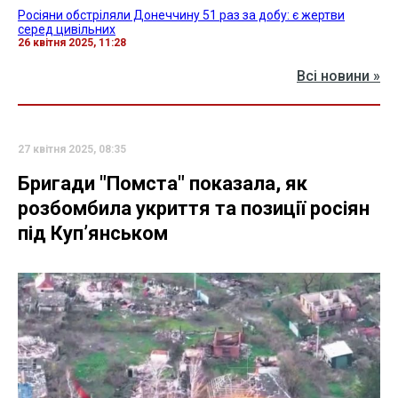
Росіяни обстріляли Донеччину 51 раз за добу: є жертви
серед цивільних
26 квітня 2025, 11:28
Всі новини »
27 квітня 2025, 08:35
Бригади "Помста" показала, як
розбомбила укриття та позиції росіян
під Куп’янськом