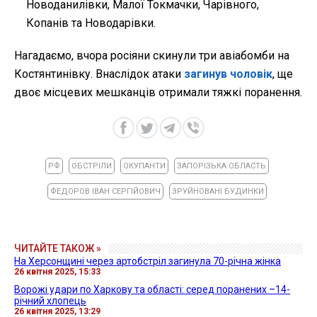
Новоданилівки, Малої Токмачки, Чарівного,
Копанів та Новодарівки.
Нагадаємо, вчора росіяни скинули три авіабомби на
Костянтинівку. Внаслідок атаки
загинув чоловік
, ще
двоє місцевих мешканців отримали тяжкі поранення.
РФ
ОБСТРІЛИ
ОКУПАНТИ
ЗАПОРІЗЬКА ОБЛАСТЬ
ФЕДОРОВ ІВАН СЕРГІЙОВИЧ
ЗРУЙНОВАНІ БУДИНКИ
ЧИТАЙТЕ ТАКОЖ »
На Херсонщині через артобстріл загинула 70-річна жінка
26 квітня 2025, 15:33
Ворожі удари по Харкову та області: серед поранених –14-
річний хлопець
26 квітня 2025, 13:29