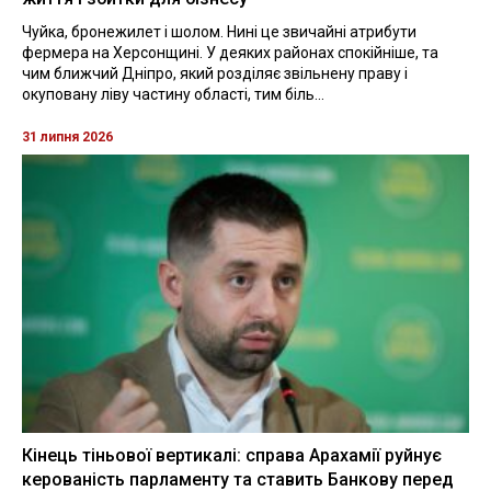
Чуйка, бронежилет і шолом. Нині це звичайні атрибути
фермера на Херсонщині. У деяких районах спокійніше, та
чим ближчий Дніпро, який розділяє звільнену праву і
окуповану ліву частину області, тим біль...
31 липня 2026
Кінець тіньової вертикалі: справа Арахамії руйнує
керованість парламенту та ставить Банкову перед