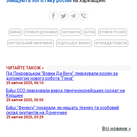
знищують логістику росіян
на Харківщині.
ВІЙНА
ПРИКОРДОННИКИ
ОКУПАНТИ
БПЛА
ВТРАТИ РОСІЯН
КУПʼЯНСЬКИЙ НАПРЯМОК
ПІДРОЗДІЛ ФЕНІКС
БРИГАДА ПОМСТА
ЧИТАЙТЕ ТАКОЖ »
Під Покровськом "Вовки Да Вінчі" ліквідували росіян за
допомогою нового робота "Гієна"
25 квітня 2025, 06:10
Бійці ССО ліквідували взвод північнокорейських солдат на
Курщині
25 квітня 2025, 05:05
Бійці "Феніксу" показали, як нищать техніку та особовий
склад окупантів на Донеччині
25 квітня 2025, 03:29
Всі новини »