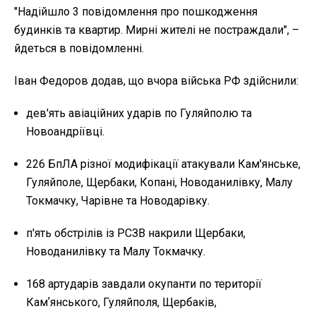
"Надійшло 3 повідомлення про пошкодження
будинків та квартир. Мирні жителі не постраждали", –
йдеться в повідомленні.
Іван Федоров додав, що вчора війська РФ здійснили:
дев'ять авіаційних ударів по Гуляйполю та
Новоандріївці.
226 БпЛА різної модифікації атакували Кам'янське,
Гуляйполе, Щербаки, Копані, Новоданилівку, Малу
Токмачку, Чарівне та Новодарівку.
п'ять обстрілів із РСЗВ накрили Щербаки,
Новоданилівку та Малу Токмачку.
168 артударів завдали окупанти по території
Камʼянського, Гуляйполя, Щербаків,