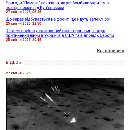
Бригади "Помста" показала, як розбомбила укриття та
позиції росіян під Куп’янськом
27 квітня 2025, 08:35
Що зараз відбувається на фронті, де йдуть запеклі бої
25 квітня 2025, 22:50
Reuters опублікували повний зміст пропозиції щодо
припинення війни в Україні від США та відповідь Європи
25 квітня 2025, 20:45
Всі новини »
ВІДЕО »
27 квітня 2026