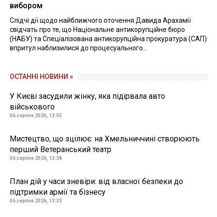
вибором
Слідчі дії щодо найближчого оточення Давида Арахамії
свідчать про те, що Національне антикорупційне бюро
(НАБУ) та Спеціалізована антикорупційна прокуратура (САП)
впритул наблизилися до процесуального...
ОСТАННІ НОВИНИ »
У Києві засудили жінку, яка підірвала авто
військового
06 серпня 2026, 13:55
Мистецтво, що зцілює: на Хмельниччині створюють
перший Ветеранський театр
06 серпня 2026, 13:38
План дій у часи зневіри: від власної безпеки до
підтримки армії та бізнесу
06 серпня 2026, 13:33