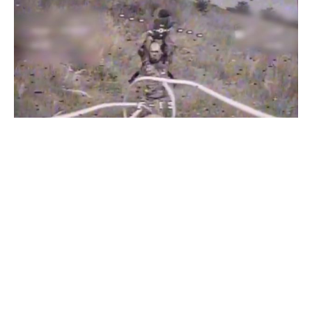
Бійці "Фенікса" ліквідували піхоту й бронетехніку ворога на
Донеччині
Всі відео »
ПУБЛІКАЦІЇ »