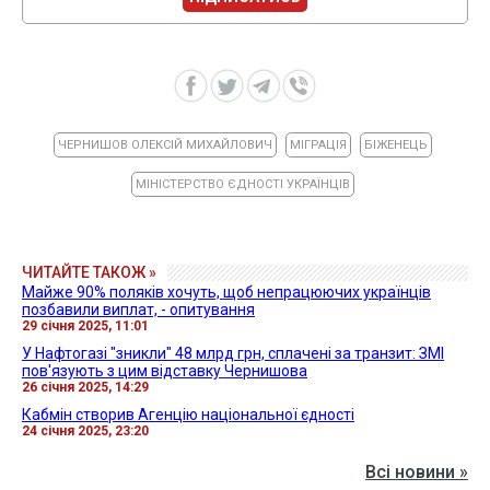
ЧЕРНИШОВ ОЛЕКСІЙ МИХАЙЛОВИЧ
МІГРАЦІЯ
БІЖЕНЕЦЬ
МІНІСТЕРСТВО ЄДНОСТІ УКРАЇНЦІВ
ЧИТАЙТЕ ТАКОЖ »
Майже 90% поляків хочуть, щоб непрацюючих українців
позбавили виплат, - опитування
29 січня 2025, 11:01
У Нафтогазі "зникли" 48 млрд грн, сплачені за транзит: ЗМІ
пов'язують з цим відставку Чернишова
26 січня 2025, 14:29
Кабмін створив Агенцію національної єдності
24 січня 2025, 23:20
Всі новини »