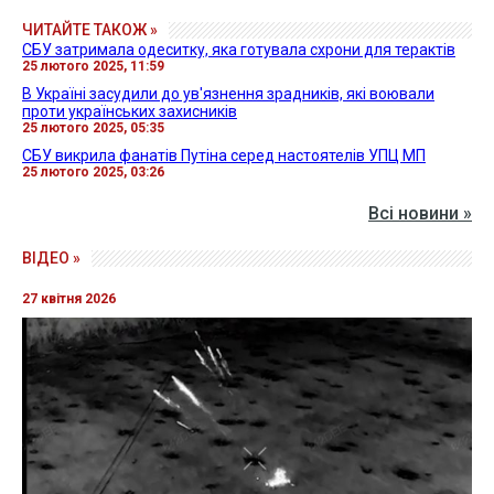
ЧИТАЙТЕ ТАКОЖ »
СБУ затримала одеситку, яка готувала схрони для терактів
25 лютого 2025, 11:59
В Україні засудили до ув'язнення зрадників, які воювали
проти українських захисників
25 лютого 2025, 05:35
СБУ викрила фанатів Путіна серед настоятелів УПЦ МП
25 лютого 2025, 03:26
Всі новини »
ВІДЕО »
27 квітня 2026