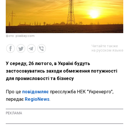
фото: pixabay.com
Читайте также
на русском языке
У середу, 26 лютого, в Україні будуть
застосовуватись заходи обмеження потужності
для промисловості та бізнесу
Про це
повідомляє
пресслужба НЕК "Укренерго",
передає
RegioNews
.