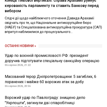
Кінець тіньової вертикалі: справа Арахамії руйнує
керованість парламенту та ставить Банкову перед
вибором
Слідчі дії щодо найближчого оточення Давида Арахамії
свідчать про те, що Національне антикорупційне бюро
(НАБУ) та Спеціалізована антикорупційна прокуратура (САП)
впритул наблизилися до процесуального...
ОСТАННІ НОВИНИ »
Удар по воєнній промисловості РФ: президент
доручив підготувати спеціальну санкційну операцію
06 серпня 2026, 21:22
Масований терор Дніпропетровщини: 5 загиблих, 6
поранених і майже 60 ворожих атак за добу
06 серпня 2026, 20:56
Ворожий удар по Павлограду: знищено депо
"Укрпошти", загинули дві співробітниці