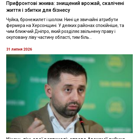
Прифронтові жнива: знищений врожай, скалічені
життя і збитки для бізнесу
Чуйка, бронежилет і шолом. Нині це звичайні атрибути
фермера на Херсонщині. У деяких районах спокійніше, та
чим ближчий Дніпро, який розділяє звільнену праву і
окуповану ліву частину області, тим біль...
31 липня 2026