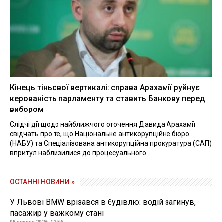
Кінець тіньової вертикалі: справа Арахамії руйнує
керованість парламенту та ставить Банкову перед
вибором
Слідчі дії щодо найближчого оточення Давида Арахамії
свідчать про те, що Національне антикорупційне бюро
(НАБУ) та Спеціалізована антикорупційна прокуратура (САП)
впритул наблизилися до процесуального...
ОСТАННІ НОВИНИ »
У Львові BMW врізався в будівлю: водій загинув,
пасажир у важкому стані
08 серпня 2026, 12:56