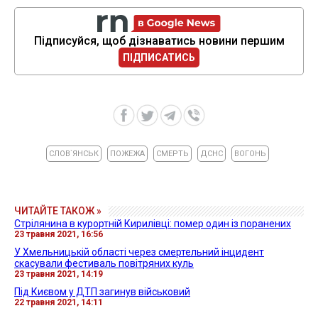
Підписуйся, щоб дізнаватись новини першим
ПІДПИСАТИСЬ
СЛОВ`ЯНСЬК
ПОЖЕЖА
СМЕРТЬ
ДСНС
ВОГОНЬ
ЧИТАЙТЕ ТАКОЖ »
Стрілянина в курортній Кирилівці: помер один із поранених
23 травня 2021, 16:56
У Хмельницькій області через смертельний інцидент
скасували фестиваль повітряних куль
23 травня 2021, 14:19
Під Києвом у ДТП загинув військовий
22 травня 2021, 14:11