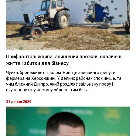
Прифронтові жнива: знищений врожай, скалічені
життя і збитки для бізнесу
Чуйка, бронежилет і шолом. Нині це звичайні атрибути
фермера на Херсонщині. У деяких районах спокійніше, та
чим ближчий Дніпро, який розділяє звільнену праву і
окуповану ліву частину області, тим біль...
31 липня 2026