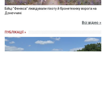
Бійці "Фенікса" ліквідували піхоту й бронетехніку ворога на
Донеччині
Всі відео »
ПУБЛІКАЦІЇ »
Зерно під блокадою: як українські фермери повторюють
уроки 4-річної давнини