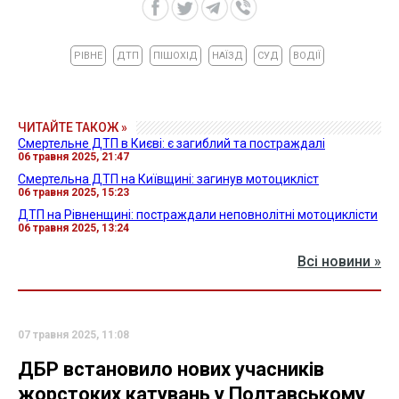
РІВНЕ
ДТП
ПІШОХІД
НАЇЗД
СУД
ВОДІЇ
ЧИТАЙТЕ ТАКОЖ »
Смертельне ДТП в Києві: є загиблий та постраждалі
06 травня 2025, 21:47
Смертельна ДТП на Київщині: загинув мотоцикліст
06 травня 2025, 15:23
ДТП на Рівненщині: постраждали неповнолітні мотоциклісти
06 травня 2025, 13:24
Всі новини »
07 травня 2025, 11:08
ДБР встановило нових учасників
жорстоких катувань у Полтавському