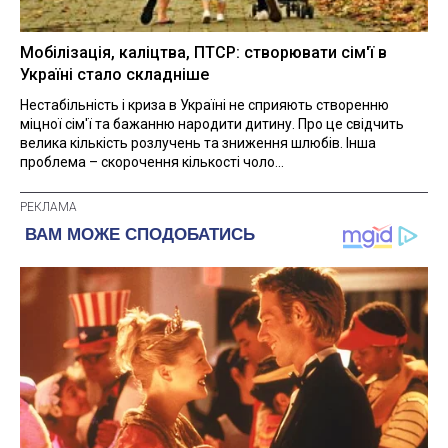
Мобілізація, каліцтва, ПТСР: створювати сім'ї в
Україні стало складніше
Нестабільність і криза в Україні не сприяють створенню
міцної сім'ї та бажанню народити дитину. Про це свідчить
велика кількість розлучень та зниження шлюбів. Інша
проблема – скорочення кількості чоло...