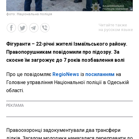
фото: Національна поліція
Читайте также
на русском языке
Фігуранти – 22-річні жителі Ізмаїльського району.
Правопорушникам повідомили про підозру. За
скоєне їм загрожує до 7 років позбавлення волі
Про це повідомляє
RegioNews
із
посиланням
на
Головне управління Національної поліції в Одеській
області.
Правоохоронці задокументували два трансфери
ділків. Загалом молодики намагалися переправити до