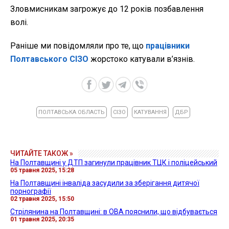
Зловмисникам загрожує до 12 років позбавлення
волі.
Раніше ми повідомляли про те, що
працівники
Полтавського СІЗО
жорстоко катували в’язнів.
ПОЛТАВСЬКА ОБЛАСТЬ
СІЗО
КАТУВАННЯ
ДБР
ЧИТАЙТЕ ТАКОЖ »
На Полтавщині у ДТП загинули працівник ТЦК і поліцейський
05 травня 2025, 15:28
На Полтавщині інваліда засудили за зберігання дитячої
порнографії
02 травня 2025, 15:50
Стрілянина на Полтавщині: в ОВА пояснили, що відбувається
01 травня 2025, 20:35