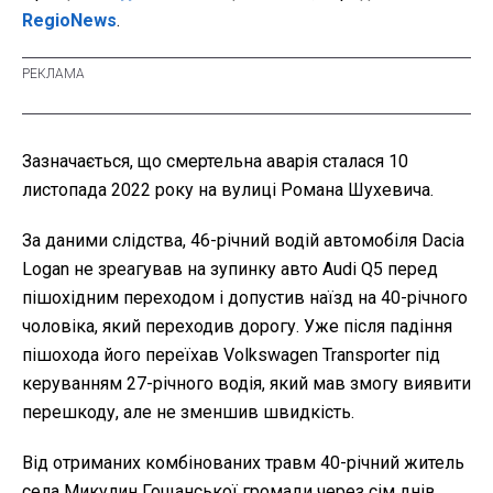
RegioNews
.
Зазначається, що смертельна аварія сталася 10
листопада 2022 року на вулиці Романа Шухевича.
За даними слідства, 46-річний водій автомобіля Dacia
Logan не зреагував на зупинку авто Audi Q5 перед
пішохідним переходом і допустив наїзд на 40-річного
чоловіка, який переходив дорогу. Уже після падіння
пішохода його переїхав Volkswagen Transporter під
керуванням 27-річного водія, який мав змогу виявити
перешкоду, але не зменшив швидкість.
Від отриманих комбінованих травм 40-річний житель
села Микулин Гощанської громади через сім днів