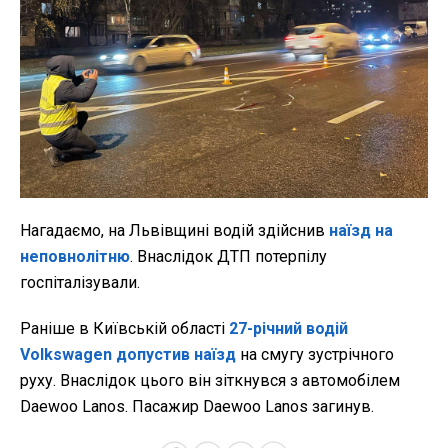
Нагадаємо, на Львівщині водій здійснив
наїзд на
неповнолітню
. Внаслідок ДТП потерпілу
госпіталізували.
Раніше в Київській області
27-річний водій
Volkswagen допустив наїзд
на смугу зустрічного
руху. Внаслідок цього він зіткнувся з автомобілем
Daewoo Lanos. Пасажир Daewoo Lanos загинув.