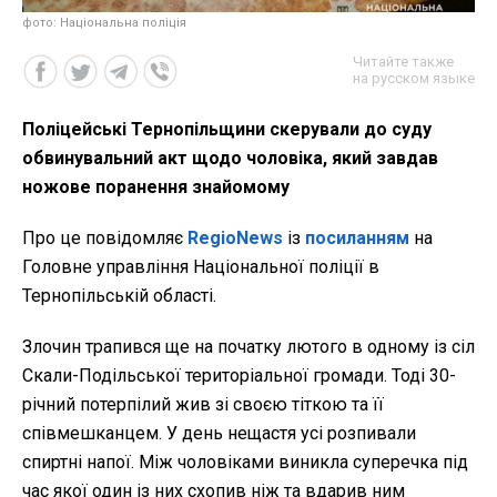
фото: Національна поліція
Читайте также
на русском языке
Поліцейські Тернопільщини скерували до суду
обвинувальний акт щодо чоловіка, який завдав
ножове поранення знайомому
Про це повідомляє
RegioNews
із
посиланням
на
Головне управління Національної поліції в
Тернопільській області.
Злочин трапився ще на початку лютого в одному із сіл
Скали-Подільської територіальної громади. Тоді 30-
річний потерпілий жив зі своєю тіткою та її
співмешканцем. У день нещастя усі розпивали
спиртні напої. Між чоловіками виникла суперечка під
час якої один із них схопив ніж та вдарив ним