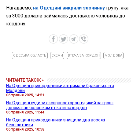
Нагадаємо,
на Одещині викрили злочинну
групу, яка
за 3000 доларів займалась доставкою чоловіків до
кордону.
ОДЕСЬКА ОБЛАСТЬ
СХЕМИ
ВТЕЧА ЗА КОРДОН
МОЛДОВА
ЧИТАЙТЕ ТАКОЖ »
На Одещині прикордонники затримали браконьєрів з
Молдови
06 травня 2025, 14:51
На Одещині судили експравоохоронця, який за гроші
допомагав чоловікам втікати за кордон
06 травня 2025, 11:44
На Одещині прикордонники знищили два ворожі
безпілотники
06 травня 2025, 10:58