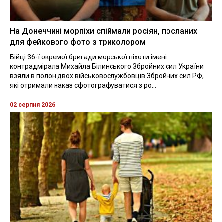
На Донеччині морпіхи спіймали росіян, посланих
для фейкового фото з триколором
Бійці 36-ї окремої бригади морської піхоти імені
контрадмірала Михайла Білинського Збройних сил України
взяли в полон двох військовослужбовців Збройних сил РФ,
які отримали наказ сфотографуватися з ро...
02 серпня 2026