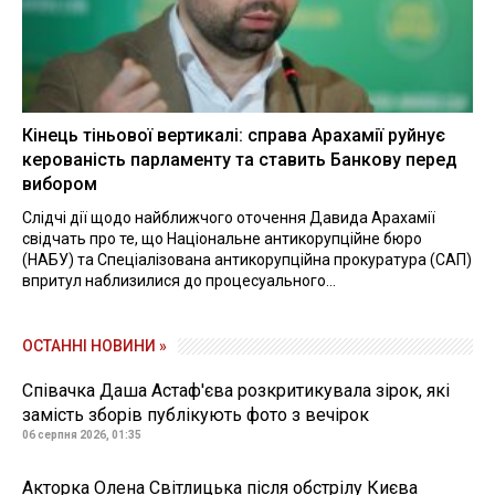
Кінець тіньової вертикалі: справа Арахамії руйнує
керованість парламенту та ставить Банкову перед
вибором
Слідчі дії щодо найближчого оточення Давида Арахамії
свідчать про те, що Національне антикорупційне бюро
(НАБУ) та Спеціалізована антикорупційна прокуратура (САП)
впритул наблизилися до процесуального...
ОСТАННІ НОВИНИ »
Співачка Даша Астаф'єва розкритикувала зірок, які
замість зборів публікують фото з вечірок
06 серпня 2026, 01:35
Акторка Олена Світлицька після обстрілу Києва