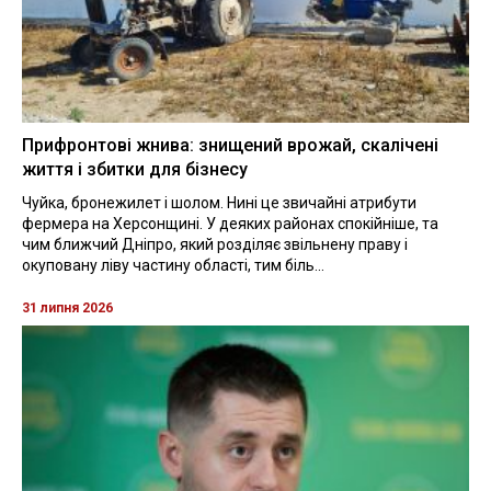
Прифронтові жнива: знищений врожай, скалічені
життя і збитки для бізнесу
Чуйка, бронежилет і шолом. Нині це звичайні атрибути
фермера на Херсонщині. У деяких районах спокійніше, та
чим ближчий Дніпро, який розділяє звільнену праву і
окуповану ліву частину області, тим біль...
31 липня 2026