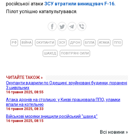
російської атаки
ЗСУ втратили винищувач F-16.
Пілот успішно катапультувався.
РФ
ВІЙНА
ОКУПАНТИ
ЗСУ
ДРОН
БПЛА
АТАКА
ППО
ШАХЕД
ПОВІТРЯНІ СИЛИ
ЧИТАЙТЕ ТАКОЖ »
Окупанти вдарили по Одещині: зруйновані будинки, поранені
3 цивільних
16 травня 2025, 08:55
Атака дронів на столицю: у Києві працювала ППО, уламки
впали на котельню
16 травня 2025, 08:33
Військові моряки знищили російський "шахед"
16 травня 2025, 08:15
Всі новини »