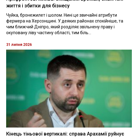
життя і збитки для бізнесу
Чуйка, бронежилет і шолом. Нині це звичайні атрибути
фермера на Херсонщині. У деяких районах спокійніше, та
чим ближчий Дніпро, який розділяє звільнену праву і
окуповану ліву частину області, тим біль...
31 липня 2026
Кінець тіньової вертикалі: справа Арахамії руйнує