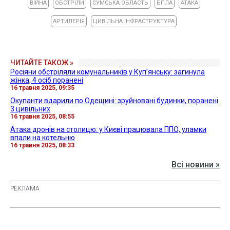
ВІЙНА
ОБСТРІЛИ
СУМСЬКА ОБЛАСТЬ
БПЛА
АТАКА
АРТИЛЕРІЯ
ЦИВІЛЬНА ІНФРАСТРУКТУРА
ЧИТАЙТЕ ТАКОЖ »
Росіяни обстріляли комунальників у Куп’янську: загинула
жінка, 4 осіб поранені
16 травня 2025, 09:35
Окупанти вдарили по Одещині: зруйновані будинки, поранені
3 цивільних
16 травня 2025, 08:55
Атака дронів на столицю: у Києві працювала ППО, уламки
впали на котельню
16 травня 2025, 08:33
Всі новини »