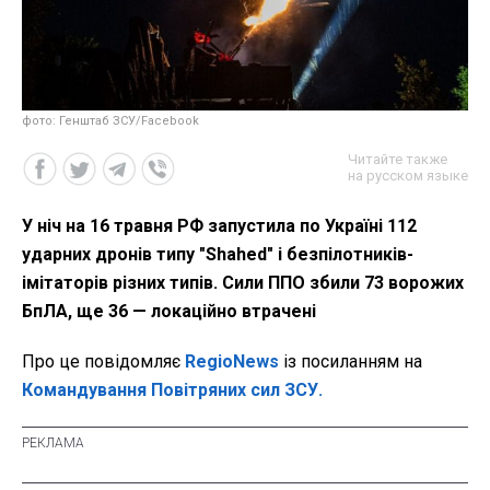
фото: Генштаб ЗСУ/Facebook
Читайте также
на русском языке
У ніч на 16 травня РФ запустила по Україні 112
ударних дронів типу "Shahed" і безпілотників-
імітаторів різних типів. Сили ППО збили 73 ворожих
БпЛА, ще 36 — локаційно втрачені
Про це повідомляє
RegioNews
із посиланням на
Командування Повітряних сил ЗСУ.