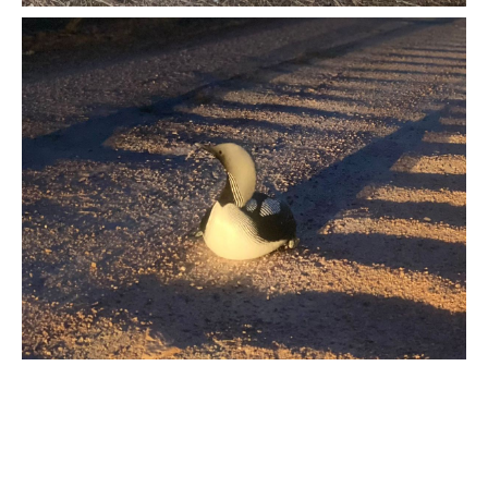
Нагадаємо, раніше на Рівненщині
прикордонники
врятували пораненого
червонокнижного орлана-
білохвоста.