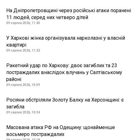
На Дніпропетровщині через російські атаки поранені
11 людей, серед них четверо дітей
09 серпня 2026, 11:40
У Харкові жінка організувала нарколазні у власній
квартирі
09 серпня 2026, 11:22
Ракетний удар по Харкову: двоє загиблих та 23
постраждалих внаслідок влучань у Салтівському
районі
09 серпня 2026, 10:59
Росіяни обстріляли Золоту Балку на Херсонщині: є
загибла
09 серпня 2026, 10:34
Масована атака РФ на Одещину: щонайменше
восьмеро постраждалих
09 серпня 2026, 10:18