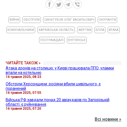
ВІЙНА
ОБСТРІЛИ
СИНЄГУБОВ ОЛЕГ ВАСИЛЬОВИЧ
ОКУПАНТИ
КОМУНАЛЬНИКИ
ХАРКІВСЬКА ОБЛАСТЬ
ЖЕРТВА
БПЛА
АТАКА
ПОСТРАЖДАЛІ
КУП'ЯНСЬК
ЧИТАЙТЕ ТАКОЖ »
Атака дронів на столицю: у Києві працювала ППО, уламки
впали на котельню
16 травня 2025, 08:33
Обстріли Херсонщини: росіяни вбили цивільного, є
поранений
16 травня 2025, 07:55
Війська РФ завдали понад 20 авіаударів по Запорізькій
області: є руйнування
16 травня 2025, 07:20
Всі новини »