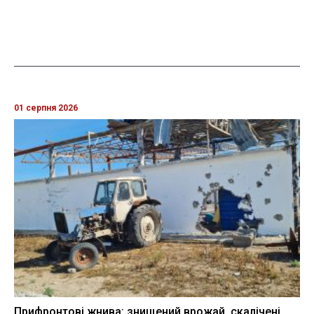
01 серпня 2026
Прифронтові жнива: знищений врожай, скалічені