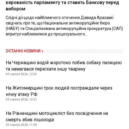
керованість парламенту та ставить Банкову перед
вибором
Слідчі дії щодо найближчого оточення Давида Арахамії
свідчать про те, що Національне антикорупційне бюро
(НАБУ) та Спеціалізована антикорупційна прокуратура (САП)
впритул наблизилися до процесуального...
ОСТАННІ НОВИНИ »
На Черкащині водій жорстоко побив собаку палицею
та намагався переїхати іншу тварину
09 серпня 2026, 12:55
На Житомирщині троє людей постраждали через
нічну атаку РФ
09 серпня 2026, 12:21
На Рівненщині мотоцикліст без посвідчення на
смерть збив пішохода
09 серпня 2026, 11:58