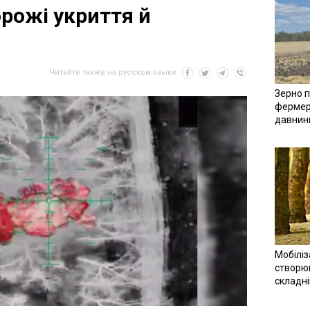
рожі укриття й
Читайте также на русском языке
Зерно п
фермер
давнин
Мобіліз
створюв
складн