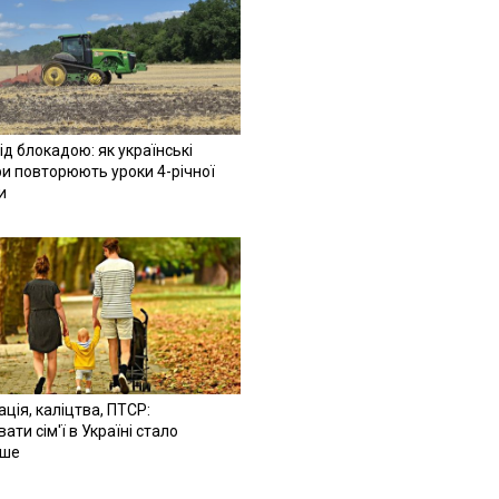
ід блокадою: як українські
и повторюють уроки 4-річної
и
ація, каліцтва, ПТСР:
ати сім'ї в Україні стало
іше