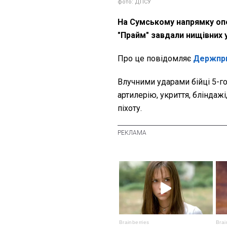
фото: ДПСУ
На Сумському напрямку оп
"Прайм" завдали нищівних 
Про це
повідомляє
Держпр
Влучними ударами бійці 5-г
артилерію, укриття, бліндажі
піхоту.