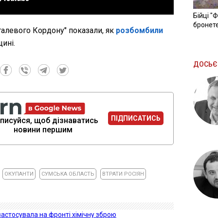
Бійці "
бронете
талевого Кордону" показали, як
розбомбили
ині.
ДОСЬЄ
ПІДПИСАТИСЬ
писуйся, щоб дізнаватись
новини першим
ОКУПАНТИ
СУМСЬКА ОБЛАСТЬ
ВТРАТИ РОСІЯН
 застосувала на фронті хімічну зброю