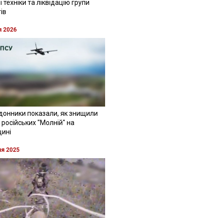
 техніки та ліквідацію групи
ів
я 2026
донники показали, як знищили
 російських "Молній" на
щині
ня 2025