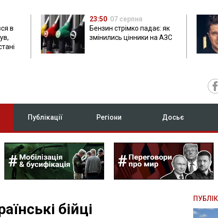
23:50
07 серпня
ся в
Бензин стрімко падає: як
ув,
змінились цінники на АЗС
стані
Публікації
Регіони
Досьє
ПУБЛІК
аїнські бійці