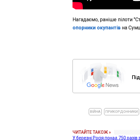
Нагадаємо, раніше пілоти "С
опорники окупантів
на Сумщ
Під
ВІЙНА
ПРИКОРДОННИКИ
ЧИТАЙТЕ ТАКОЖ »
У березні Росія понад 750 разів