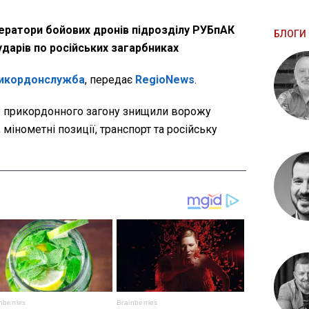
ератори бойових дронів підрозділу РУБпАК
БЛОГИ 
ударів по російських загарбниках
икордонслужба
, передає
RegioNews
.
о прикордонного загону знищили ворожу
, мінометні позиції, транспорт та російську