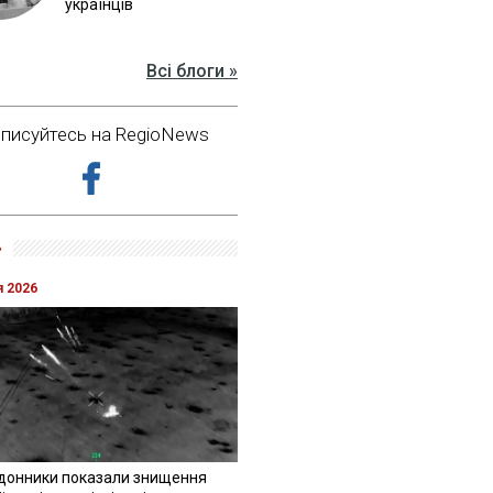
українців
Всі блоги »
дписуйтесь на RegioNews
»
я 2026
донники показали знищення