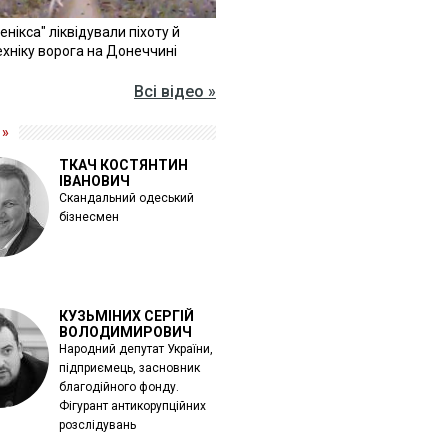
Фенікса" ліквідували піхоту й
хніку ворога на Донеччині
Всі відео »
 »
ТКАЧ КОСТЯНТИН
ІВАНОВИЧ
Скандальний одеський
бізнесмен
КУЗЬМІНИХ СЕРГІЙ
ВОЛОДИМИРОВИЧ
Народний депутат України,
підприємець, засновник
благодійного фонду.
Фігурант антикорупційних
розслідувань