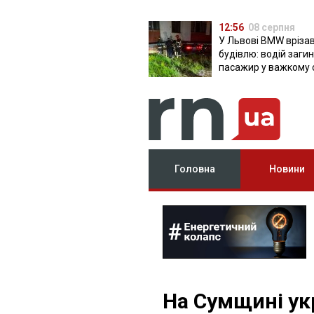
12:56
08 серпня
У Львові BMW врізав
будівлю: водій загин
пасажир у важкому 
Головна
Новини
На Сумщині укр