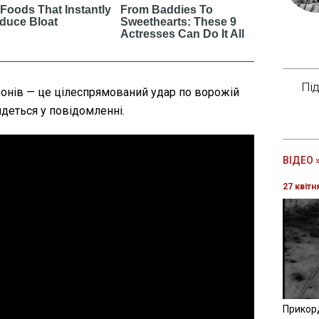
Пі
ронів — це цілеспрямований удар по ворожій
 йдеться у повідомленні.
ВІДЕО 
27 квітн
Прикор