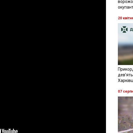
ворожої
окупант
20 квітн
Прикор
девʼять
Харків
07 серп