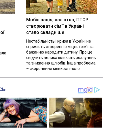
Мобілізація, каліцтва, ПТСР:
створювати сім'ї в Україні
ої
стало складніше
Нестабільність і криза в Україні не
сприяють створенню міцної сім'ї та
бажанню народити дитину. Про це
вала
свідчить велика кількість розлучень
та зниження шлюбів. Інша проблема
– скорочення кількості чоло...