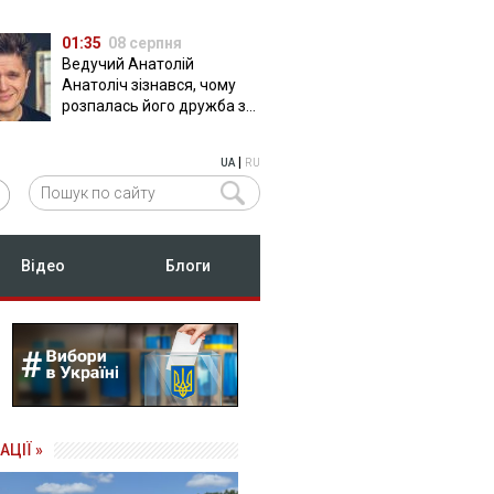
01:35
08 серпня
Ведучий Анатолій
Анатоліч зізнався, чому
розпалась його дружба з
Остапчуком
|
UA
RU
Відео
Блоги
АЦІЇ »