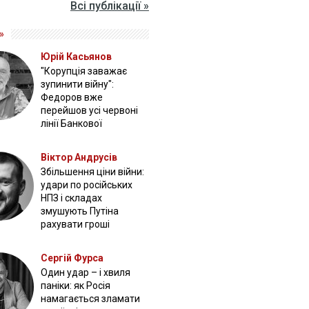
Всі публікації »
»
Юрій Касьянов
"Корупція заважає
зупинити війну":
Федоров вже
перейшов усі червоні
лінії Банкової
Віктор Андрусів
Збільшення ціни війни:
удари по російських
НПЗ і складах
змушують Путіна
рахувати гроші
Сергій Фурса
Один удар – і хвиля
паніки: як Росія
намагається зламати