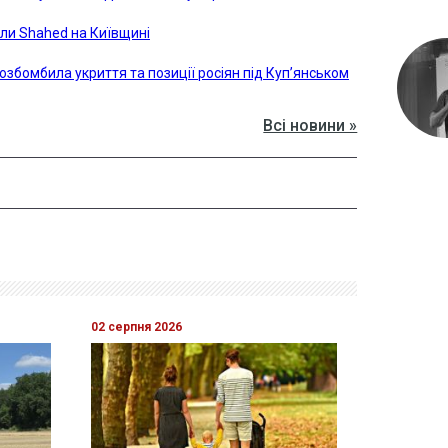
ли Shahed на Київщині
озбомбила укриття та позиції росіян під Куп’янськом
Всі новини »
02 серпня 2026