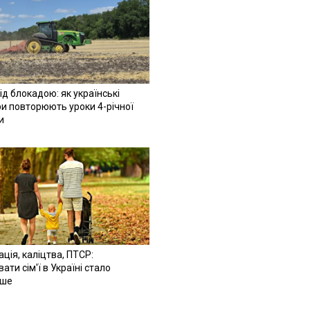
ід блокадою: як українські
и повторюють уроки 4-річної
и
ація, каліцтва, ПТСР:
ати сім'ї в Україні стало
іше