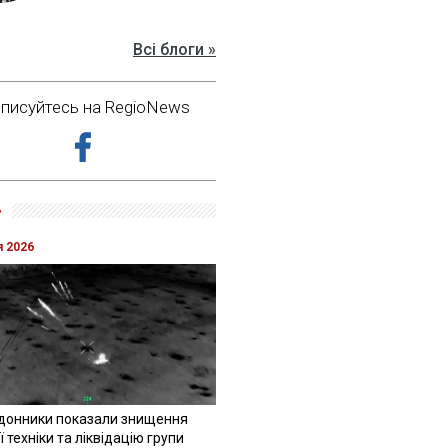
Всі блоги »
дписуйтесь на RegioNews
»
я 2026
донники показали знищення
 техніки та ліквідацію групи