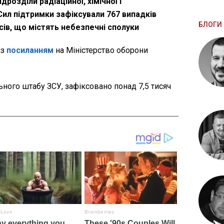
дрозділи радіаційної, хімічної і
Сил підтримки зафіксували 767 випадків
БЛОГИ 
ів, що містять небезпечні сполуки
із
посиланням
на Міністерство оборони
ного штабу ЗСУ, зафіксовано понад 7,5 тисяч