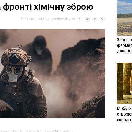
 фронті хімічну зброю
Читайте также на русском языке
Зерно п
фермер
давнин
Мобіліз
створюв
складн