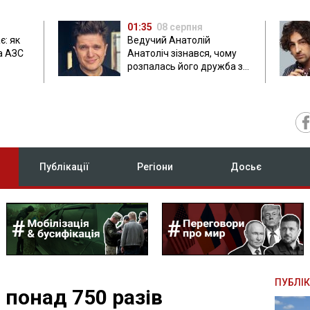
01:35
08 серпня
є: як
Ведучий Анатолій
а АЗС
Анатоліч зізнався, чому
розпалась його дружба з
Остапчуком
Публікації
Регіони
Досьє
ПУБЛІК
я понад 750 разів