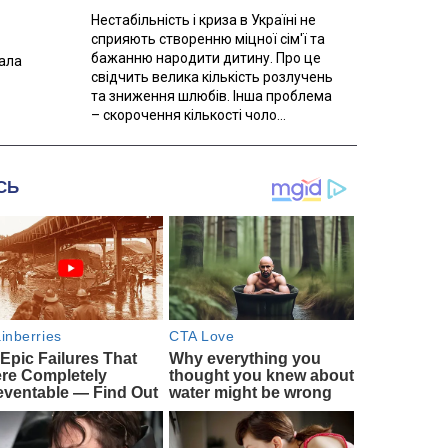
Нестабільність і криза в Україні не
сприяють створенню міцної сім'ї та
бажанню народити дитину. Про це
вала
свідчить велика кількість розлучень
та зниження шлюбів. Інша проблема
– скорочення кількості чоло...