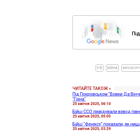
Під
РФ
ВІЙНА
МІНОБОР
ЧИТАЙТЕ ТАКОЖ »
Під Покровськом "Вовки Да Вінчі
"Гієна"
25 квітня 2025, 06:10
Бійці ССО ліквідували взвод пі
25 квітня 2025, 05:05
Бійці "Феніксу" показали, як ни
25 квітня 2025, 03:29