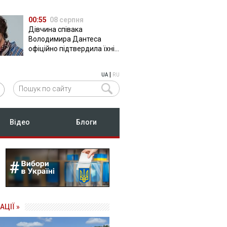
00:55
08 серпня
Дівчина співака
Володимира Дантеса
офіційно підтвердила їхні
стосунки
|
UA
RU
Відео
Блоги
АЦІЇ »