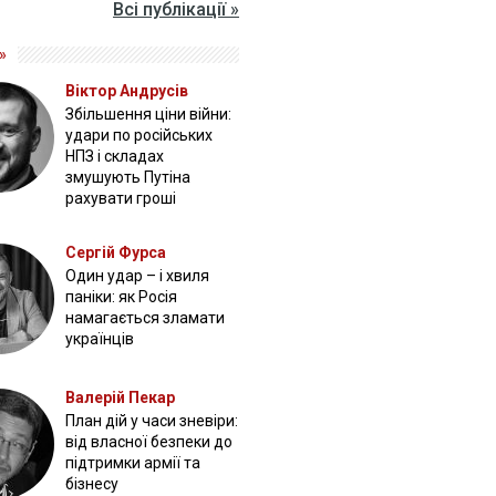
Всі публікації »
»
Віктор Андрусів
Збільшення ціни війни:
удари по російських
НПЗ і складах
змушують Путіна
рахувати гроші
Сергій Фурса
Один удар – і хвиля
паніки: як Росія
намагається зламати
українців
Валерій Пекар
План дій у часи зневіри:
від власної безпеки до
підтримки армії та
бізнесу