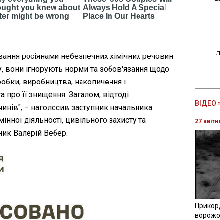
Пі
ування росіянами небезпечних хімічних речовин
у, вони ігнорують норми та зобов'язання щодо
обки, виробництва, накопичення і
та про її знищення. Загалом, відтоді
ВІДЕО 
чинів", – наголосив заступник начальника
інної діяльності, цивільного захисту та
27 квітн
ник Валерій Вебер.
Прикор
ворожої