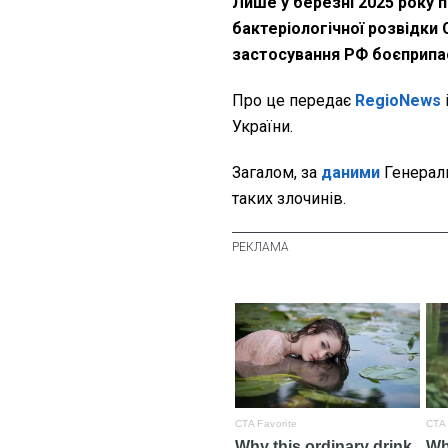
Лише у березні 2025 року пі
бактеріологічної розвідки 
застосування РФ боєприпас
Про це передає
RegioNews
України.
Загалом, за
даними
Генераль
таких злочинів.