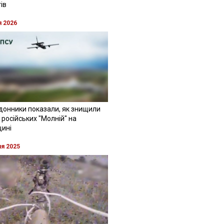
ів
я 2026
донники показали, як знищили
 російських "Молній" на
щині
ня 2025