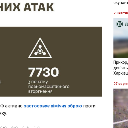
окупант
20 квітн
Прикор
девʼять
Харків
07 серп
РФ активно
застосовує хімічну зброю
проти
мку.