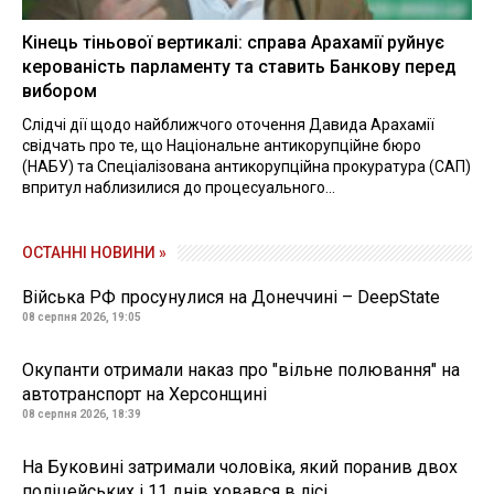
Кінець тіньової вертикалі: справа Арахамії руйнує
керованість парламенту та ставить Банкову перед
вибором
Слідчі дії щодо найближчого оточення Давида Арахамії
свідчать про те, що Національне антикорупційне бюро
(НАБУ) та Спеціалізована антикорупційна прокуратура (САП)
впритул наблизилися до процесуального...
ОСТАННІ НОВИНИ »
Війська РФ просунулися на Донеччині – DeepState
08 серпня 2026, 19:05
Окупанти отримали наказ про "вільне полювання" на
автотранспорт на Херсонщині
08 серпня 2026, 18:39
На Буковині затримали чоловіка, який поранив двох
поліцейських і 11 днів ховався в лісі