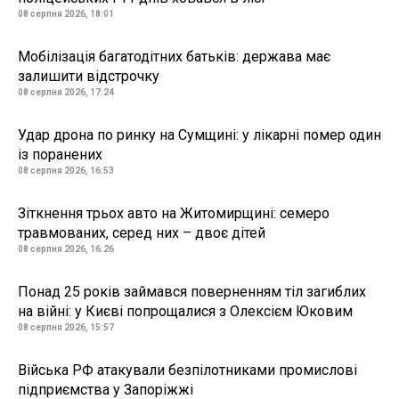
08 серпня 2026, 18:01
Мобілізація багатодітних батьків: держава має
залишити відстрочку
08 серпня 2026, 17:24
Удар дрона по ринку на Сумщині: у лікарні помер один
із поранених
08 серпня 2026, 16:53
Зіткнення трьох авто на Житомирщині: семеро
травмованих, серед них – двоє дітей
08 серпня 2026, 16:26
Понад 25 років займався поверненням тіл загиблих
на війні: у Києві попрощалися з Олексієм Юковим
08 серпня 2026, 15:57
Війська РФ атакували безпілотниками промислові
підприємства у Запоріжжі