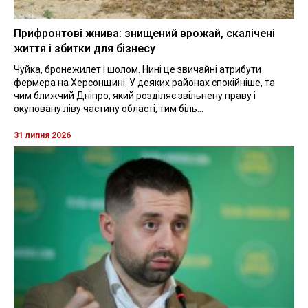
Прифронтові жнива: знищений врожай, скалічені
життя і збитки для бізнесу
Чуйка, бронежилет і шолом. Нині це звичайні атрибути
фермера на Херсонщині. У деяких районах спокійніше, та
чим ближчий Дніпро, який розділяє звільнену праву і
окуповану ліву частину області, тим біль...
31 липня 2026