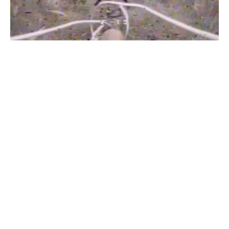
Бійці "Фенікса" ліквідували піхоту й бронетехніку ворога на
Донеччині
Всі відео »
ПУБЛІКАЦІЇ »