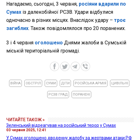
Нагадаємо, сьогодні, 3 червня,
росіяни вдарили по
Сумах
із далекобійної РСЗВ. Удари відбулися
одночасно в різних місцях. Внаслідок удару –
троє
загиблих
. Також повідомлялося про 20 поранених.
3 і 4 червня
оголошено
Днями жалоби в Сумській
міській територіальній громаді.
ВІЙНА
ОБСТРІЛ
СУМИ
ДІТИ
РОСІЙСЬКА АРМІЯ
ЦИВІЛЬНІ
РСЗВ ГРАД
ПОРАНЕНІ
ЧИТАЙТЕ ТАКОЖ »
Зеленський відреагував на російський терор у Сумах
03 червня 2025, 12:41
У Сумах оголошено дводенну жалобу за жертвами атаки РФ