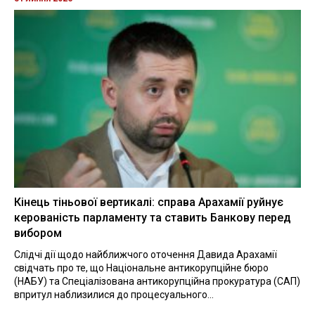
Кінець тіньової вертикалі: справа Арахамії руйнує
керованість парламенту та ставить Банкову перед
вибором
Слідчі дії щодо найближчого оточення Давида Арахамії
свідчать про те, що Національне антикорупційне бюро
(НАБУ) та Спеціалізована антикорупційна прокуратура (САП)
впритул наблизилися до процесуального...