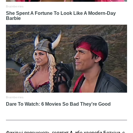
Фахівці пояснюють, гепатит А, або хвороба Боткіна, є