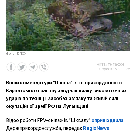
фото: ДПСУ
Читайте также
на русском языке
Воїни комендатури "Шквал" 7-го прикордонного
Карпатського загону завдали низку високоточних
ударів по техніці, засобах зв’язку та живій силі
окупаційної армії РФ на Луганщині
Відео роботи FPV-екіпажів
"Шквалу"
оприлюднила
Держприкордонслужба, передає
RegioNews
.