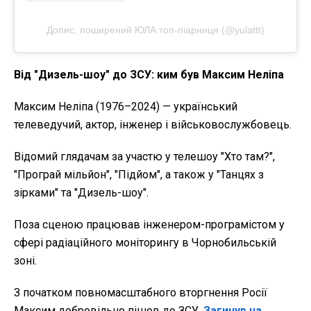
Допис, поширений ЮЛА топ-піарниця (@yulattt)
Від "Дизель-шоу" до ЗСУ: ким був Максим Неліпа
Максим Неліпа (1976–2024) — український
телеведучий, актор, інженер і військовослужбовець.
Відомий глядачам за участю у телешоу "Хто там?",
"Програй мільйон", "Підйом", а також у "Танцях з
зірками" та "Дизель-шоу".
Поза сценою працював інженером-програмістом у
сфері радіаційного моніторингу в Чорнобильській
зоні.
З початком повномасштабного вторгнення Росії
Максим добровільно пішов до ЗСУ.
Загинув на