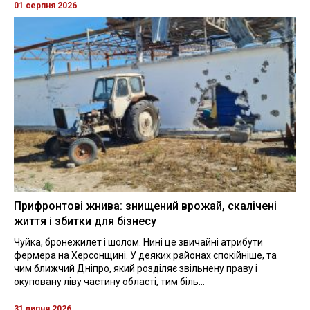
01 серпня 2026
Прифронтові жнива: знищений врожай, скалічені
життя і збитки для бізнесу
Чуйка, бронежилет і шолом. Нині це звичайні атрибути
фермера на Херсонщині. У деяких районах спокійніше, та
чим ближчий Дніпро, який розділяє звільнену праву і
окуповану ліву частину області, тим біль...
31 липня 2026