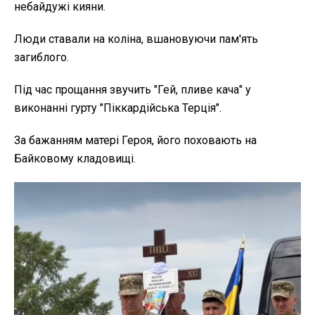
небайдужі кияни.
Люди ставали на коліна, вшановуючи пам'ять
загиблого.
Під час прощання звучить "Гей, пливе кача" у
виконанні гурту "Піккардійська Терція".
За бажанням матері Героя, його поховають на
Байковому кладовищі.