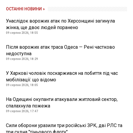
ОСТАННІ НОВИНИ »
Унаслідок ворожих атак по Херсонщині загинула
жінка, ще двоє людей поранено
09 серпня 2026, 18:55
Після ворожих атак траса Одеса — Рені частково
недоступна
09 серпня 2026, 18:29
У Харкові чоловік поскаржився на побиття під час
мобілізації: що відомо
09 серпня 2026, 18:05
На Одещині окупанти атакували житловий сектор,
спалахнула пожежа
09 серпня 2026, 17:47
Сили оборони уразили три російські ЗРК, дві РЛС та
три судна "тіньового флоту"