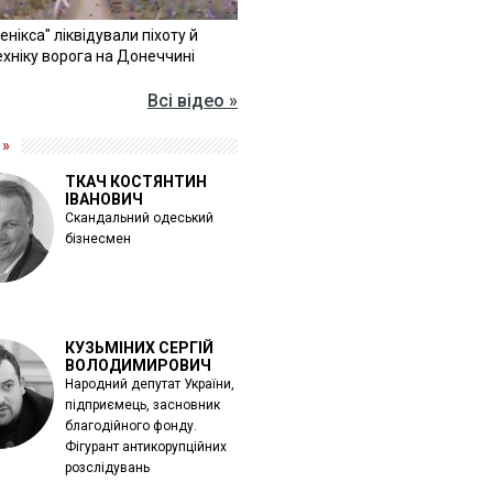
Фенікса" ліквідували піхоту й
хніку ворога на Донеччині
Всі відео »
 »
ТКАЧ КОСТЯНТИН
ІВАНОВИЧ
Скандальний одеський
бізнесмен
КУЗЬМІНИХ СЕРГІЙ
ВОЛОДИМИРОВИЧ
Народний депутат України,
підприємець, засновник
благодійного фонду.
Фігурант антикорупційних
розслідувань