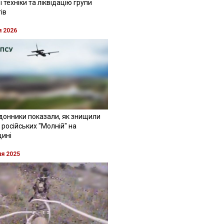
 техніки та ліквідацію групи
ів
я 2026
донники показали, як знищили
 російських "Молній" на
щині
ня 2025