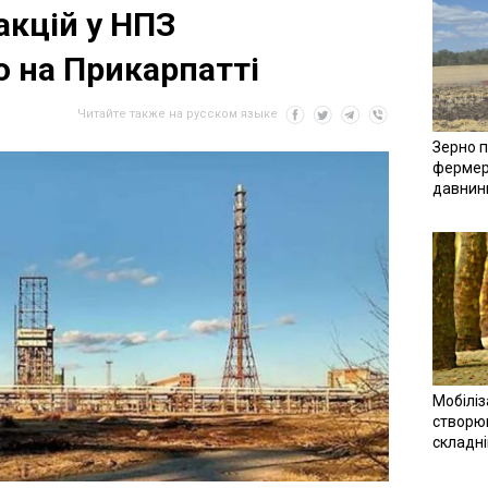
акцій у НПЗ
 на Прикарпатті
Читайте также на русском языке
Зерно п
фермер
давнин
Мобіліз
створюв
складн