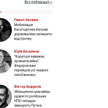
Всі публікації »
»
Павло Казарін
Мобілізація
багатодітних батьків:
держава має залишити
відстрочку
Юрій Касьянов
"Корупція заважає
зупинити війну":
Федоров вже
перейшов усі червоні
лінії Банкової
Віктор Андрусів
Збільшення ціни війни:
удари по російських
НПЗ і складах
змушують Путіна