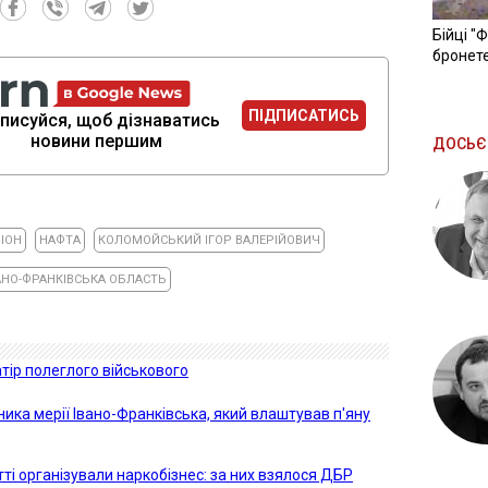
Бійці "
бронете
ПІДПИСАТИСЬ
писуйся, щоб дізнаватись
новини першим
ДОСЬЄ
ІОН
НАФТА
КОЛОМОЙСЬКИЙ ІГОР ВАЛЕРІЙОВИЧ
АНО-ФРАНКІВСЬКА ОБЛАСТЬ
тір полеглого військового
ика мерії Івано-Франківська, який влаштував п'яну
ті організували наркобізнес: за них взялося ДБР