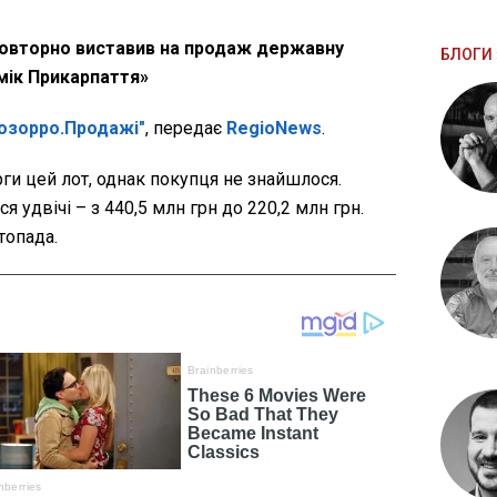
овторно виставив на продаж державну
БЛОГИ 
мік Прикарпаття»
розорро.Продажі"
, передає
RegioNews
.
и цей лот, однак покупця не знайшлося.
ся удвічі – з 440,5 млн грн до 220,2 млн грн.
топада.