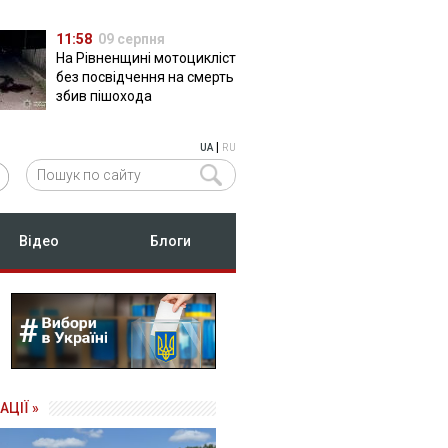
11:58
09 серпня
На Рівненщині мотоцикліст
без посвідчення на смерть
збив пішохода
|
UA
RU
Відео
Блоги
АЦІЇ »