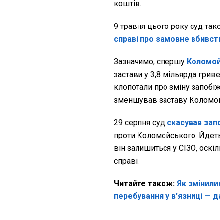
коштів.
9 травня цього року суд та
справі про замовне вбивст
Зазначимо, спершу
Коломо
застави у 3,8 мільярда гри
клопотали про зміну запобіж
зменшував заставу Коломо
29 серпня суд
скасував зап
проти Коломойського. Йдетьс
він залишиться у СІЗО, оскіл
справі.
Читайте також:
Як змінили
перебування у в'язниці — д