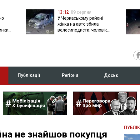
13:12
09 серпня
но
У Черкаському районі
жінка на авто збила
инки
велосипедиста: чоловік
загинув на місці
Публікації
Регіони
Досьє
ПУБЛІК
на не знайшов покупця