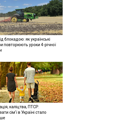
ід блокадою: як українські
и повторюють уроки 4-річної
и
ація, каліцтва, ПТСР:
ати сім'ї в Україні стало
іше