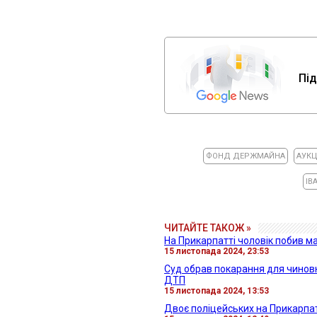
Під
ФОНД ДЕРЖМАЙНА
АУКЦ
ІВ
ЧИТАЙТЕ ТАКОЖ »
На Прикарпатті чоловік побив ма
15 листопада 2024, 23:53
Суд обрав покарання для чиновн
ДТП
15 листопада 2024, 13:53
Двоє поліцейських на Прикарпат