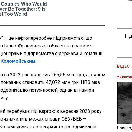
Пі
я" – це нафтопереробне підприємство, що
а Івано-Франківської області та працює з
іонерами підприємства є держава й компанії,
м
Коломойським
.
ВІДЕО 
 за 2022 рік становив 265,56 млн грн, а станом
27 квітн
 показник становить 47,072 млн грн. НПЗ мав
одернізацію потужностей, однак ці наміри
изу.
ий перебуває під вартою з вересня 2023 року.
 призначили в межах справи СБУ/БЕБ —
Коломойського в шахрайстві та відмиванні
Прикор