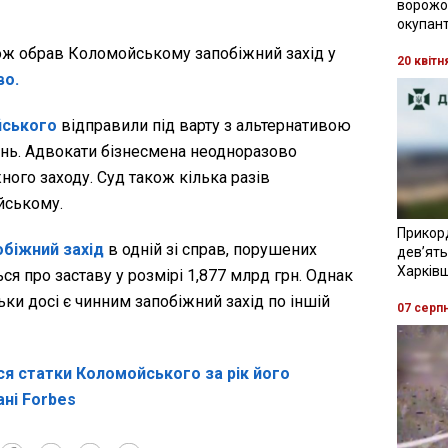
ворожої
окупант
кож обрав Коломойському запобіжний захід у
20 квітн
во.
йського
відправили під варту з альтернативою
вень. Адвокати бізнесмена неодноразово
ного заходу. Суд також кілька разів
йському.
Прикор
обіжний захід
в одній зі справ, порушених
девʼять
Харків
я про заставу у розмірі 1,877 млрд грн. Однак
ьки досі є чинним запобіжний захід по іншій
07 серп
ся статки Коломойського за рік його
ані Forbes