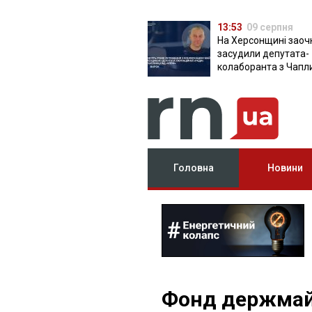
13:53
09 серпня
На Херсонщині заоч
засудили депутата-
колаборанта з Чапл
від КПРФ
Головна
Новини
Фонд держмай