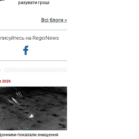
рахувати гроші
Всі блоги »
дписуйтесь на RegioNews
»
я 2026
донники показали знищення