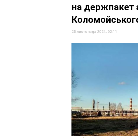
на держпакет 
Коломойського
25 листопада 2024, 02:11