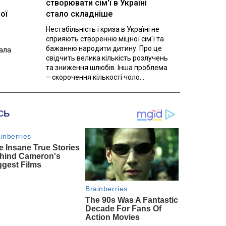
створювати сім'ї в Україні
ої
стало складніше
Нестабільність і криза в Україні не
сприяють створенню міцної сім'ї та
бажанню народити дитину. Про це
вала
свідчить велика кількість розлучень
та зниження шлюбів. Інша проблема
– скорочення кількості чоло...