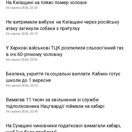
На Київщині на пляжі помер чоловік
06 серпня 2026, 23:30
Не витримали вибухи: на Київщині через російську
атаку загинули собаки з притулку
06 серпня 2026, 23:15
У Харкові військові ТЦК розпилили сльозогінний газ
в очі 60-річному чоловіку
06 серпня 2026, 22:55
Безпека, укриття та соціальні виплати: Кабмін готує
школи до 1 вересня
06 серпня 2026, 22:52
Вимагав 11 тисяч за звільнення зі служби:
підполковника Нацгвардії піймали на хабарі
06 серпня 2026, 22:40
На Сумщині чиновники податкової вимагали хабарі,