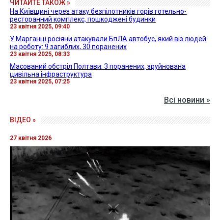
ЧИТАЙТЕ ТАКОЖ »
На Київщині через атаку безпілотників горів готельно-
ресторанний комплекс, пошкоджені будинки
23 квітня 2025, 09:40
У Марганці росіяни атакували БпЛА автобус, який віз людей
на роботу: 9 загиблих, 30 поранених
23 квітня 2025, 08:33
Масований обстріл Полтави: 3 поранених, зруйнована
цивільна інфраструктура
23 квітня 2025, 07:25
Всі новини »
ВІДЕО »
27 квітня 2026