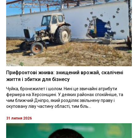
Прифронтові жнива: знищений врожай, скалічені
життя і збитки для бізнесу
Чуйка, бронежилет і шолом. Нині це звичайні атрибути
фермера на Херсонщині. У деяких районах спокійніше, та
чим ближчий Дніпро, який розділяє звільнену праву і
окуповану ліву частину області, тим біль...
31 липня 2026