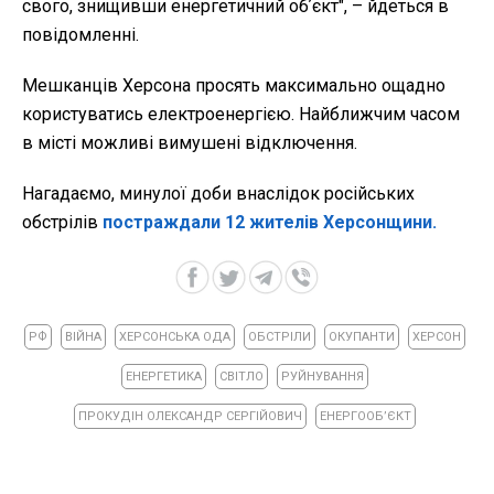
свого, знищивши енергетичний обʼєкт", – йдеться в
повідомленні.
Мешканців Херсона просять максимально ощадно
користуватись електроенергією. Найближчим часом
в місті можливі вимушені відключення.
Нагадаємо, минулої доби внаслідок російських
обстрілів
постраждали 12 жителів Херсонщини.
РФ
ВІЙНА
ХЕРСОНСЬКА ОДА
ОБСТРІЛИ
ОКУПАНТИ
ХЕРСОН
ЕНЕРГЕТИКА
СВІТЛО
РУЙНУВАННЯ
ПРОКУДІН ОЛЕКСАНДР СЕРГІЙОВИЧ
ЕНЕРГООБʼЄКТ