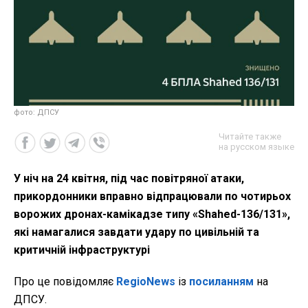
фото: ДПСУ
Читайте также
на русском языке
У ніч на 24 квітня, під час повітряної атаки,
прикордонники вправно відпрацювали по чотирьох
ворожих дронах-камікадзе типу «Shahed-136/131»,
які намагалися завдати удару по цивільній та
критичній інфраструктурі
Про це повідомляє
RegioNews
із
посиланням
на
ДПСУ.