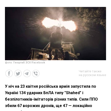
фото: Генштаб ЗСУ/Facebook
Читайте также
на русском языке
У ніч на 23 квітня російська армія запустила по
Україні 134 ударних БпЛА типу "Shahed" і
безпілотників-імітаторів різних типів. Сили ППО
збили 67 ворожих дронів, ще 47 — локаційно