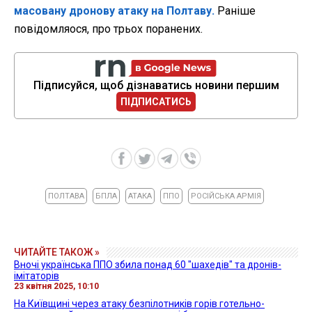
масовану дронову атаку на Полтаву.
Раніше
повідомляося, про трьох поранених.
Підписуйся, щоб дізнаватись новини першим
ПІДПИСАТИСЬ
ПОЛТАВА
БПЛА
АТАКА
ППО
РОСІЙСЬКА АРМІЯ
ЧИТАЙТЕ ТАКОЖ »
Вночі українська ППО збила понад 60 "шахедів" та дронів-
імітаторів
23 квітня 2025, 10:10
На Київщині через атаку безпілотників горів готельно-