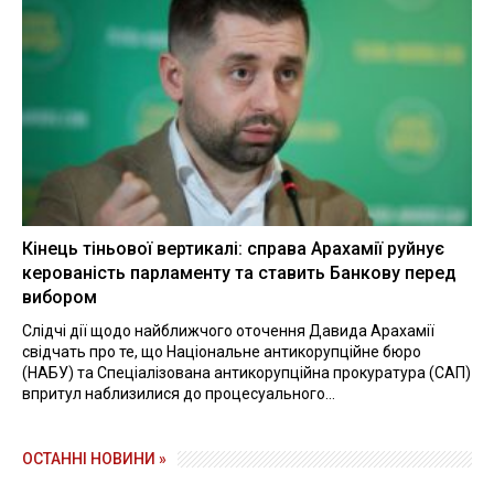
Кінець тіньової вертикалі: справа Арахамії руйнує
керованість парламенту та ставить Банкову перед
вибором
Слідчі дії щодо найближчого оточення Давида Арахамії
свідчать про те, що Національне антикорупційне бюро
(НАБУ) та Спеціалізована антикорупційна прокуратура (САП)
впритул наблизилися до процесуального...
ОСТАННІ НОВИНИ »