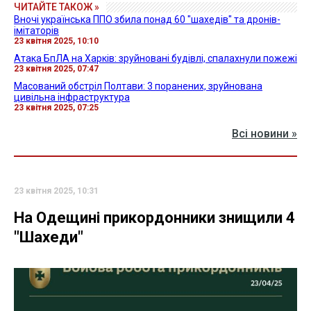
ЧИТАЙТЕ ТАКОЖ »
Вночі українська ППО збила понад 60 "шахедів" та дронів-
імітаторів
23 квітня 2025, 10:10
Атака БпЛА на Харків: зруйновані будівлі, спалахнули пожежі
23 квітня 2025, 07:47
Масований обстріл Полтави: 3 поранених, зруйнована
цивільна інфраструктура
23 квітня 2025, 07:25
Всі новини »
23 квітня 2025, 10:31
На Одещині прикордонники знищили 4
"Шахеди"