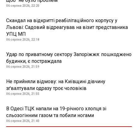
щоб "не було проблем"
06 серпня 2026, 22:20
Скандал на відкритті реабілітаційного корпусу у
Львові: Садовий відреагував на візит представника
УПЦ МП
06 серпня 2026, 22:18
Удар по приватному сектору Запоріжжя: пошкоджено
будинки, є постраждала
06 серпня 2026, 21:59
Не прийняли відмову: на Київщині дівчину
зґвалтували одразу троє чоловіків
06 серпня 2026, 21:55
В Одесі ТЦК напали на 19-річного хлопця зі
сльозогінним газом та побили ногами
06 серпня 2026, 21:40