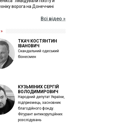
Фенікса" ліквідували піхоту й
хніку ворога на Донеччині
Всі відео »
 »
ТКАЧ КОСТЯНТИН
ІВАНОВИЧ
Скандальний одеський
бізнесмен
КУЗЬМІНИХ СЕРГІЙ
ВОЛОДИМИРОВИЧ
Народний депутат України,
підприємець, засновник
благодійного фонду.
Фігурант антикорупційних
розслідувань