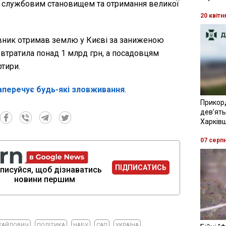
 службовим становищем та отримання великої
20 квітн
овник отримав землю у Києві за заниженою
 втратила понад 1 млрд грн, а посадовцям
тири.
аперечує будь-які зловживання
.
Прикор
девʼять
Харків
07 серп
ПІДПИСАТИСЬ
писуйся, щоб дізнаватись
новини першим
ХАЙЛОВИЧ
ПОЛІТИКА
НАБУ
САП
УКРАЇНА