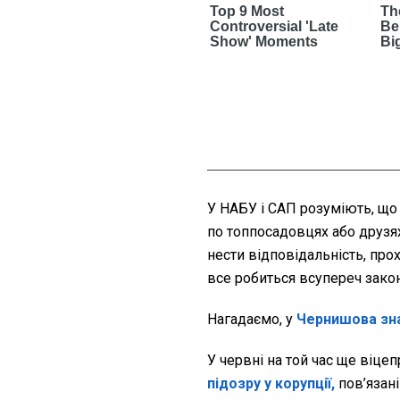
У НАБУ і САП розуміють, що 
по топпосадовцях або друзя
нести відповідальність, про
все робиться всупереч закон
Нагадаємо, у
Чернишова
зна
У червні на той чаc ще віце
підозру у корупції,
пов’язані