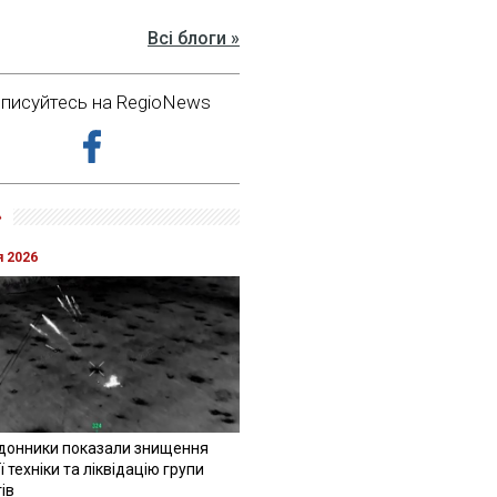
Всі блоги »
дписуйтесь на RegioNews
»
я 2026
донники показали знищення
 техніки та ліквідацію групи
ів