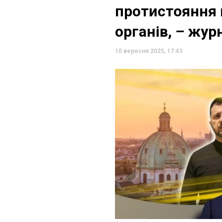
протистояння 
органів, – жур
10 вересня 2025, 17:43