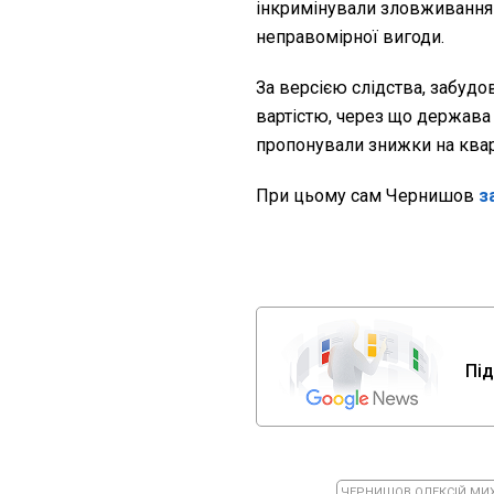
інкримінували зловживання
неправомірної вигоди.
За версією слідства, забуд
вартістю, через що держава
пропонували знижки на квар
При цьому сам Чернишов
з
Під
ЧЕРНИШОВ ОЛЕКСІЙ МИ