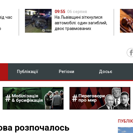
09:55
06 серпня
під час
На Львівщині зіткнулися
автомобілі: один загиблий,
ю
двоє травмованих
Публікації
Регіони
Досьє
ПУБЛІК
ова розпочалось