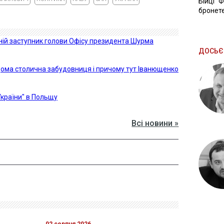
Бійці "
бронете
шній заступник голови Офісу президента Шурма
ДОСЬЄ
дома столична забудовниця і причому тут Іванющенко
України" в Польщу
Всі новини »
02 серпня 2026