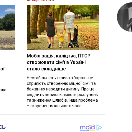
Мобілізація, каліцтва, ПТСР:
створювати сім'ї в Україні
ої
стало складніше
Нестабільність і криза в Україні не
сприяють створенню міцної сім'ї та
бажанню народити дитину. Про це
вала
свідчить велика кількість розлучень
та зниження шлюбів. Інша проблема
– скорочення кількості чоло...