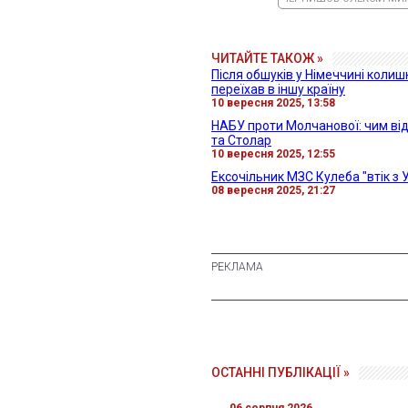
ЧИТАЙТЕ ТАКОЖ »
Після обшуків у Німеччині коли
переїхав в іншу країну
10 вересня 2025, 13:58
НАБУ проти Молчанової: чим ві
та Столар
10 вересня 2025, 12:55
Ексочільник МЗС Кулеба "втік з 
08 вересня 2025, 21:27
ОСТАННІ ПУБЛІКАЦІЇ »
06 серпня 2026