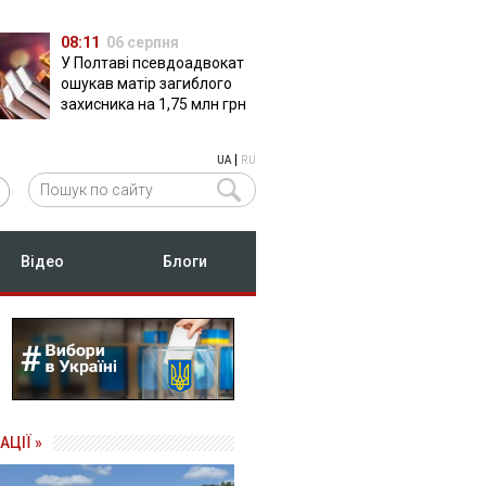
08:11
06 серпня
У Полтаві псевдоадвокат
ошукав матір загиблого
захисника на 1,75 млн грн
|
UA
RU
Відео
Блоги
АЦІЇ »