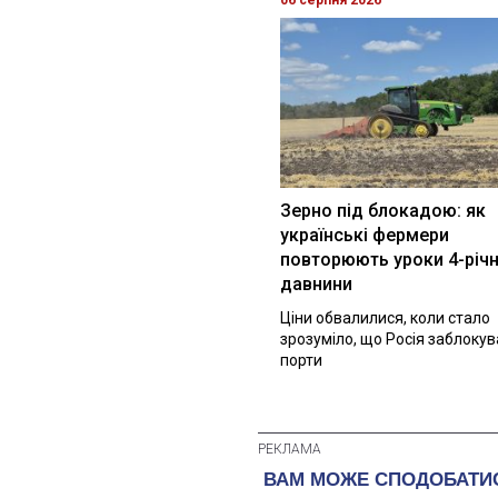
Зерно під блокадою: як
українські фермери
повторюють уроки 4-річн
давнини
Ціни обвалилися, коли стало
зрозуміло, що Росія заблоку
порти