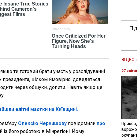
Пі
ВІДЕО 
якщо ти готовий брати участь у розслідуванні
27 квітн
х президента, цілком ймовірно, доведеться
ходити через обшуки, допити. Навіть якщо це
у.
йшли елітні маєтки на Київщині.
прем’єру
Олексію Чернишову
повідомили
про
Прикор
ворожої
й із його роботою в Мінрегіоні. Йому
окупант