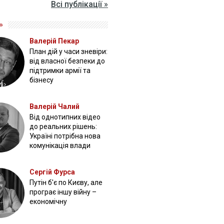
Всі публікації »
»
Валерій Пекар
План дій у часи зневіри:
від власної безпеки до
підтримки армії та
бізнесу
Валерій Чалий
Від однотипних відео
до реальних рішень:
Україні потрібна нова
комунікація влади
Сергій Фурса
Путін б'є по Києву, але
програє іншу війну –
економічну