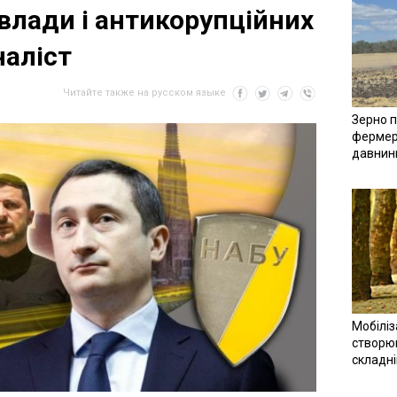
влади і антикорупційних
наліст
Читайте также на русском языке
Зерно п
фермер
давнин
Мобіліз
створюв
складн