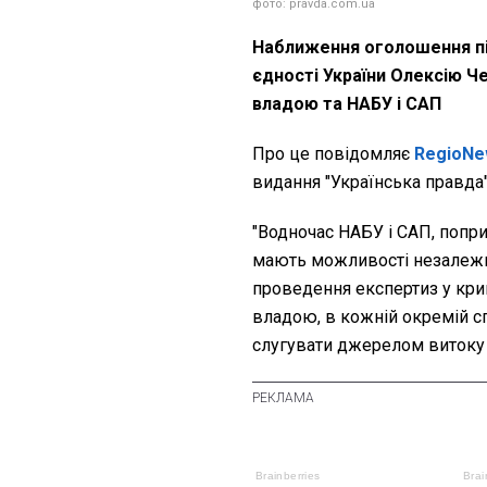
фото: pravda.com.ua
Наближення оголошення під
єдності України Олексію Ч
владою та НАБУ і САП
Про це повідомляє
RegioNe
видання "Українська правда"
"Водночас НАБУ і САП, попри 
мають можливості незалежно
проведення експертиз у крим
владою, в кожній окремій с
слугувати джерелом витоку і