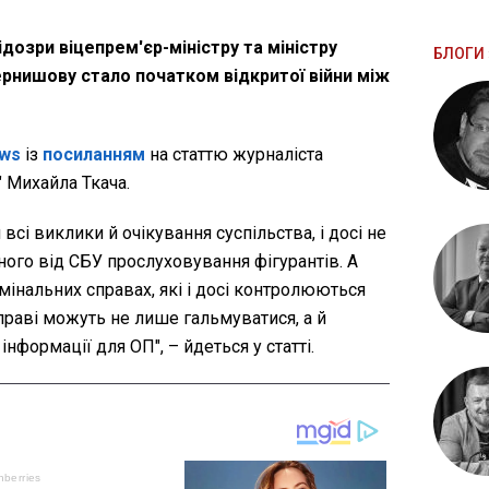
озри віцепрем'єр-міністру та міністру
БЛОГИ 
ернишову стало початком відкритої війни між
ws
із
посиланням
на статтю журналіста
 Михайла Ткача.
всі виклики й очікування суспільства, і досі не
го від СБУ прослуховування фігурантів. А
інальних справах, які і досі контролюються
праві можуть не лише гальмуватися, а й
нформації для ОП", – йдеться у статті.