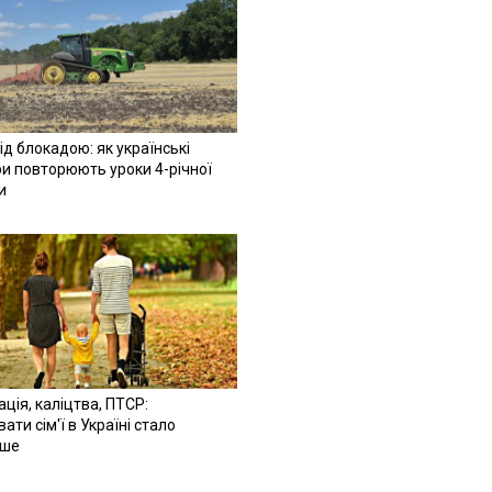
ід блокадою: як українські
и повторюють уроки 4-річної
и
ація, каліцтва, ПТСР:
ати сім'ї в Україні стало
іше