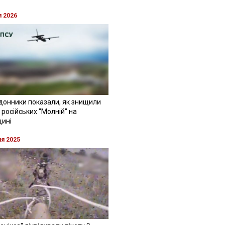
я 2026
донники показали, як знищили
 російських "Молній" на
щині
ня 2025