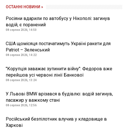
ОСТАННІ НОВИНИ »
Росіяни вдарили по автобусу у Нікополі: загинув
водій, є поранений
08 серпня 2026, 14:50
США щомісяця постачатимуть Україні ракети для
Patriot – Зеленський
08 серпня 2026, 14:22
"Корупція заважає зупинити війну": Федоров вже
перейшов усі червоні лінії Банкової
08 серпня 2026, 13:24
У Львові BMW врізався в будівлю: водій загинув,
пасажир у важкому стані
08 серпня 2026, 12:56
Російський безпілотник влучив у кладовище в
Харкові