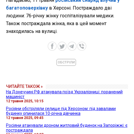
Нагадаємо, 11 травня
російський снаряд влучив у
багатоповерхівку
в Херсоні. Постраждало дві
людини: 76-річну жінку госпіталізували медики.
Також постраждала жінка, яка в цей момент
знаходилась на вулиці.
ОБСТРІЛИ
ЧИТАЙТЕ ТАКОЖ »
На Донеччині РФ атакувала поїзд Укрзалізниці: поранений
машиніст
12 травня 2025, 10:15
Росіяни обстріляли селище під Херсоном: під завалами
будинку опинилася 10-річна дівчинка
12 травня 2025, 09:45
Росіяни атакували дроном житловий будинок на Запоріжжі: є
постраждала