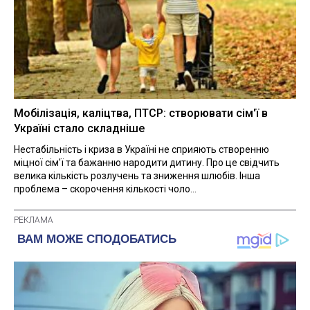
Мобілізація, каліцтва, ПТСР: створювати сім'ї в
Україні стало складніше
Нестабільність і криза в Україні не сприяють створенню
міцної сім'ї та бажанню народити дитину. Про це свідчить
велика кількість розлучень та зниження шлюбів. Інша
проблема – скорочення кількості чоло...