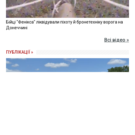
Бійці "Фенікса" ліквідували піхоту й бронетехніку ворога на
Донеччині
Всі відео »
ПУБЛІКАЦІЇ »
Зерно під блокадою: як українські фермери повторюють
уроки 4-річної давнини