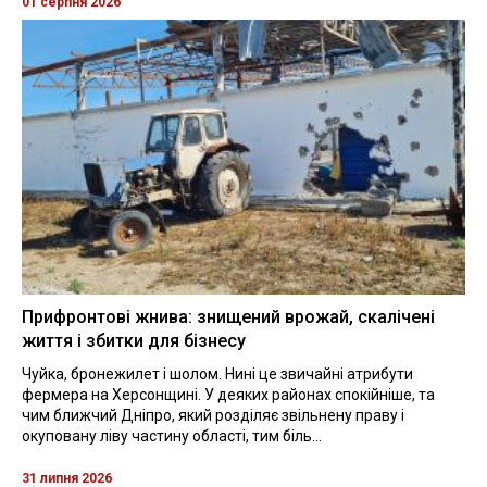
01 серпня 2026
Прифронтові жнива: знищений врожай, скалічені
життя і збитки для бізнесу
Чуйка, бронежилет і шолом. Нині це звичайні атрибути
фермера на Херсонщині. У деяких районах спокійніше, та
чим ближчий Дніпро, який розділяє звільнену праву і
окуповану ліву частину області, тим біль...
31 липня 2026