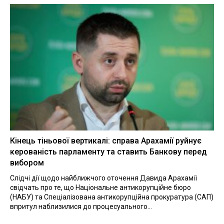
Кінець тіньової вертикалі: справа Арахамії руйнує
керованість парламенту та ставить Банкову перед
вибором
Слідчі дії щодо найближчого оточення Давида Арахамії
свідчать про те, що Національне антикорупційне бюро
(НАБУ) та Спеціалізована антикорупційна прокуратура (САП)
впритул наблизилися до процесуального...