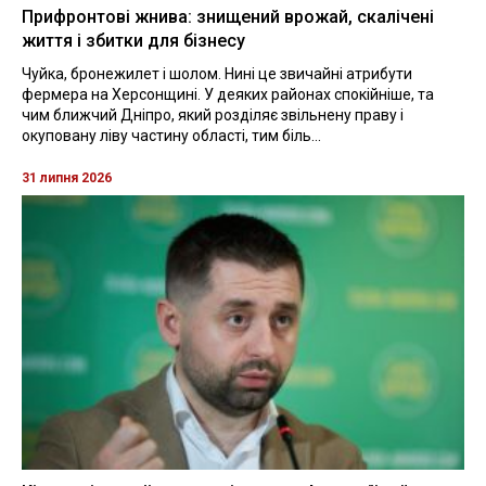
Прифронтові жнива: знищений врожай, скалічені
життя і збитки для бізнесу
Чуйка, бронежилет і шолом. Нині це звичайні атрибути
фермера на Херсонщині. У деяких районах спокійніше, та
чим ближчий Дніпро, який розділяє звільнену праву і
окуповану ліву частину області, тим біль...
31 липня 2026