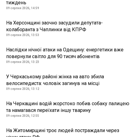
тиждень
09 серпня 2026, 14:59
На Херсонщині заочно засудили депутата-
колаборанта з Чаплинки від КПРФ
09 серпня 2026, 13:53
Наслідки нічної атаки на Одещину: енергетики вже
повернули світло для 90 тисяч абонентів
09 серпня 2026, 13:23
У Черкаському районі жінка на авто збила
велосипедиста: чоловік загинув на місці
09 серпня 2026, 13:12
На Черкащині водій жорстоко побив собаку палицею
та намагався переїхати іншу тварину
09 серпня 2026, 12:55
На Житомирщині троє людей постраждали через