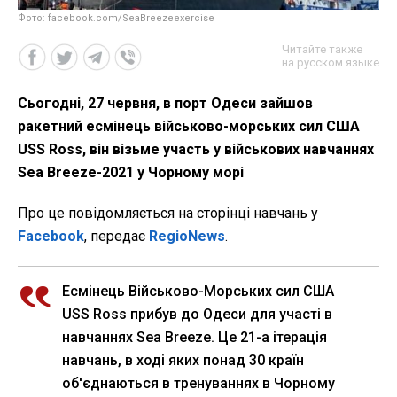
Фото: facebook.com/SeaBreezeexercise
Читайте также
на русском языке
Сьогодні, 27 червня, в порт Одеси зайшов
ракетний есмінець військово-морських сил США
USS Ross, він візьме участь у військових навчаннях
Sea Breeze-2021 у Чорному морі
Про це повідомляється на сторінці навчань у
Facebook
, передає
RegioNews
.
Есмінець Військово-Морських сил США
USS Ross прибув до Одеси для участі в
навчаннях Sea Breeze. Це 21-а ітерація
навчань, в ході яких понад 30 країн
об'єднаються в тренуваннях в Чорному