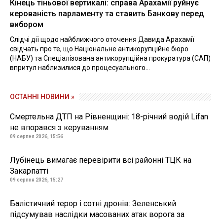
Кінець тіньової вертикалі: справа Арахамії руйнує
керованість парламенту та ставить Банкову перед
вибором
Слідчі дії щодо найближчого оточення Давида Арахамії
свідчать про те, що Національне антикорупційне бюро
(НАБУ) та Спеціалізована антикорупційна прокуратура (САП)
впритул наблизилися до процесуального...
ОСТАННІ НОВИНИ »
Смертельна ДТП на Рівненщині: 18-річний водій Lifan
не впорався з керуванням
09 серпня 2026, 15:56
Лубінець вимагає перевірити всі районні ТЦК на
Закарпатті
09 серпня 2026, 15:27
Балістичний терор і сотні дронів: Зеленський
підсумував наслідки масованих атак ворога за