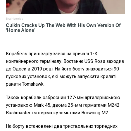
Корабель пришвартувався на причалі 1-К
контейнерного терміналу. Востаннє USS Ross заходив
до Одеси в 2019 році. На його борту знаходиться 90
пускових установок, які можуть запускати крилаті
ракети Tomahawk.
Також корабель озброєний 127-мм артилерійською
установкою Mark 45, двома 25-мм гарматами M242
Bushmaster і чотирма кулеметами Browning M2.
На борту встановлені два триствольних торпедних