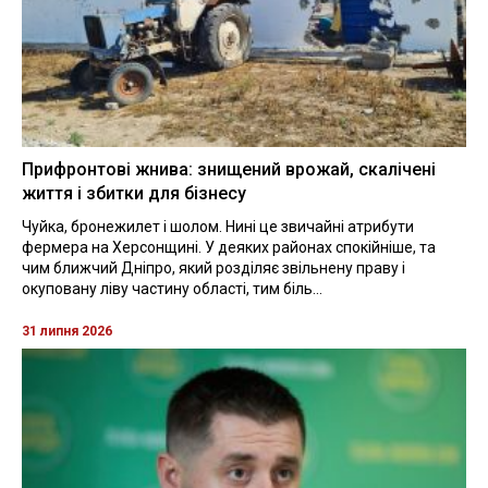
Прифронтові жнива: знищений врожай, скалічені
життя і збитки для бізнесу
Чуйка, бронежилет і шолом. Нині це звичайні атрибути
фермера на Херсонщині. У деяких районах спокійніше, та
чим ближчий Дніпро, який розділяє звільнену праву і
окуповану ліву частину області, тим біль...
31 липня 2026