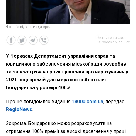
Фото: із відкритих джерел
Читайте также
на русском языке
У Черкасах Департамент управління справ та
юридичного забезпечення міської ради розробив
та зареєстрував проєкт рішення про нарахування у
2021 році премій для мера міста Анатолія
Бондаренка у розмірі 400%.
Про це повідомляє видання
18000.com.ua
, передає
RegioNews
.
Зокрема, Бондаренко може розраховувати на
отримання 100% премії за високі досягнення у праці