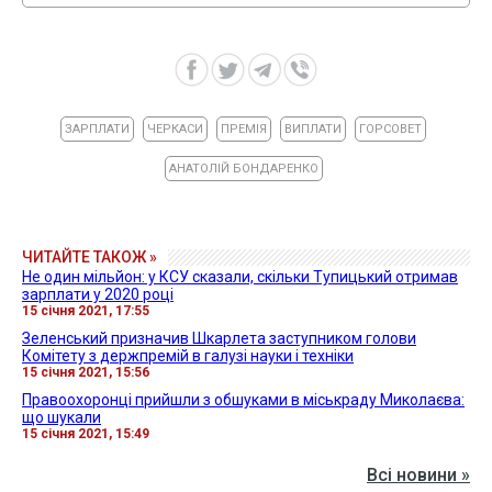
ЗАРПЛАТИ
ЧЕРКАСИ
ПРЕМІЯ
ВИПЛАТИ
ГОРСОВЕТ
АНАТОЛІЙ БОНДАРЕНКО
ЧИТАЙТЕ ТАКОЖ »
Не один мільйон: у КСУ сказали, скільки Тупицький отримав
зарплати у 2020 році
15 січня 2021, 17:55
Зеленський призначив Шкарлета заступником голови
Комітету з держпремій в галузі науки і техніки
15 січня 2021, 15:56
Правоохоронці прийшли з обшуками в міськраду Миколаєва:
що шукали
15 січня 2021, 15:49
Всі новини »