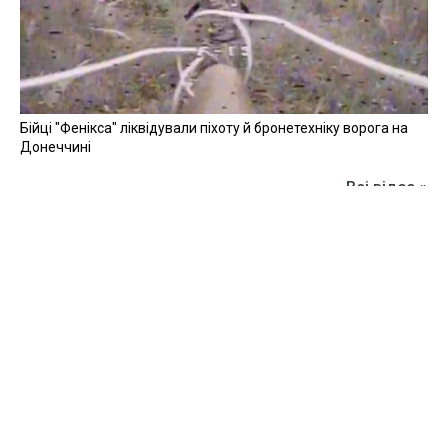
Бійці "Фенікса" ліквідували піхоту й бронетехніку ворога на
Донеччині
Всі відео »
ПУБЛІКАЦІЇ »