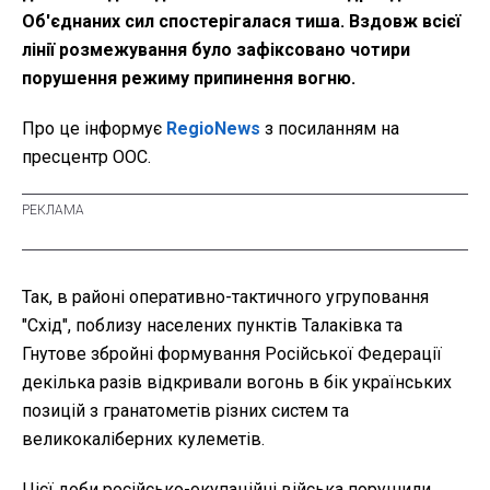
Об'єднаних сил спостерігалася тиша. Вздовж всієї
лінії розмежування було зафіксовано чотири
порушення режиму припинення вогню.
Про це інформує
RegioNews
з посиланням на
пресцентр ООС.
Так, в районі оперативно-тактичного угруповання
"Схід", поблизу населених пунктів Талаківка та
Гнутове збройні формування Російської Федерації
декілька разів відкривали вогонь в бік українських
позицій з гранатометів різних систем та
великокаліберних кулеметів.
Цієї доби російсько-окупаційні війська порушили