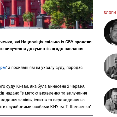
БЛОГИ 
енка, які Нацполіція спільно із СБУ провели
ою вилучення документів щодо навчання
орм
" з посиланням на ухвалу суду, передає
го суду Києва, яка була винесена 2 червня,
ів надано "з метою виявлення та вилучення
ведення заліків, іспитів та переведення на
віти службовими особами КНУ ім. Т. Шевченка”.