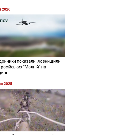
я 2026
донники показали, як знищили
 російських "Молній" на
щині
ня 2025