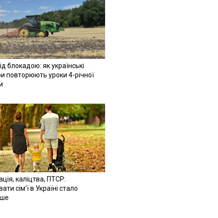
ід блокадою: як українські
и повторюють уроки 4-річної
и
ація, каліцтва, ПТСР:
ати сім'ї в Україні стало
іше