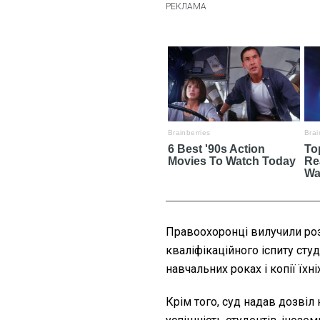
Правоохоронці вилучили ро
кваліфікаційного іспиту ст
навчальних роках і копії їхн
Крім того, суд надав дозвіл 