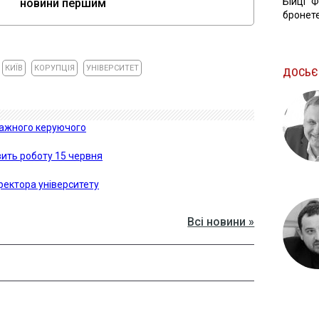
Бійці "
новини першим
бронете
КИЇВ
КОРУПЦІЯ
УНІВЕРСИТЕТ
ДОСЬЄ
тражного керуючого
вить роботу 15 червня
ректора університету
Всі новини »