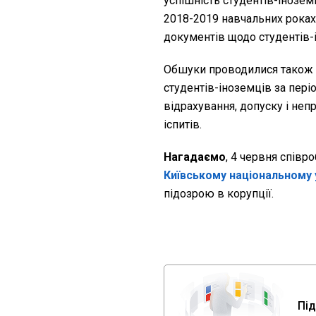
успішність студентів-іноземц
2018-2019 навчальних роках,
документів щодо студентів-і
Обшуки проводилися також 
студентів-іноземців за пері
відрахування, допуску і неп
іспитів.
Нагадаємо
, 4 червня співр
Київському національному 
підозрою в корупції.
Під