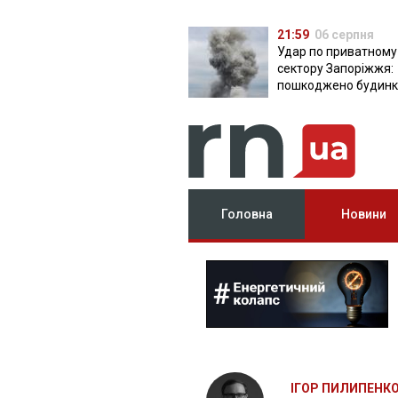
21:59
06 серпня
Удар по приватному
сектору Запоріжжя:
пошкоджено будинки
постраждала
Головна
Новини
ІГОР ПИЛИПЕНК