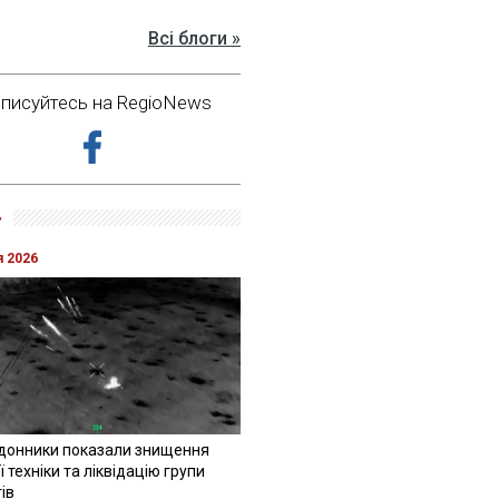
Всі блоги »
дписуйтесь на RegioNews
»
я 2026
донники показали знищення
 техніки та ліквідацію групи
ів