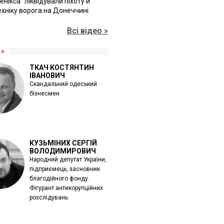
Фенікса" ліквідували піхоту й
хніку ворога на Донеччині
Всі відео »
 »
ТКАЧ КОСТЯНТИН
ІВАНОВИЧ
Скандальний одеський
бізнесмен
КУЗЬМІНИХ СЕРГІЙ
ВОЛОДИМИРОВИЧ
Народний депутат України,
підприємець, засновник
благодійного фонду.
Фігурант антикорупційних
розслідувань