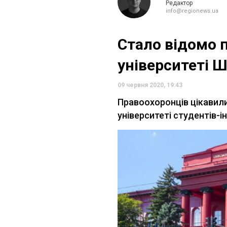
Редактор
info@regionews.ua
Стало відомо 
університеті 
09 червня 2020, 19:43
Правоохоронців цікавил
університеті студентів-і