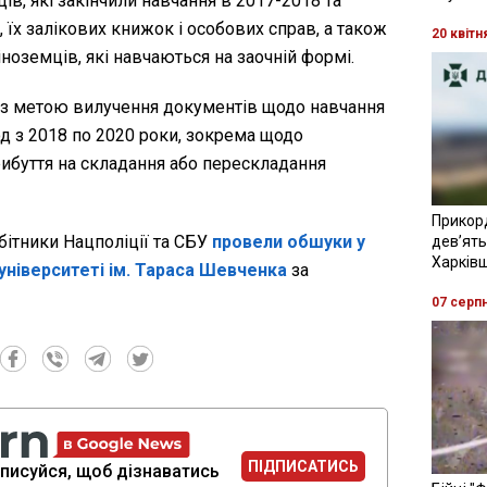
ів, які закінчили навчання в 2017-2018 та
 їх залікових книжок і особових справ, а також
20 квітн
ноземців, які навчаються на заочній формі.
з метою вилучення документів щодо навчання
од з 2018 по 2020 роки, зокрема щодо
рибуття на складання або перескладання
Прикор
обітники Нацполіції та СБУ
провели обшуки у
девʼять
Харків
університеті ім. Тараса Шевченка
за
07 серп
ПІДПИСАТИСЬ
писуйся, щоб дізнаватись