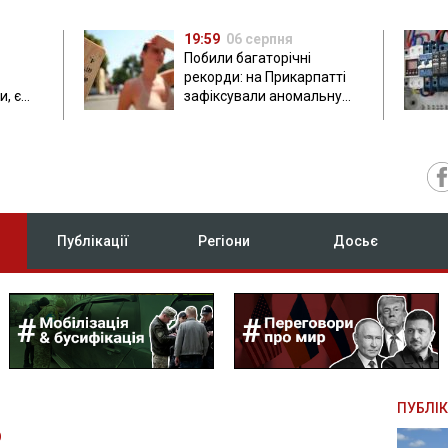
19:59
06 серпня
Побили багаторічні
рекорди: на Прикарпатті
, є
зафіксували аномальну
спеку до 37 градусів
Публікації
Регіони
Досьє
ПУБЛІК
О