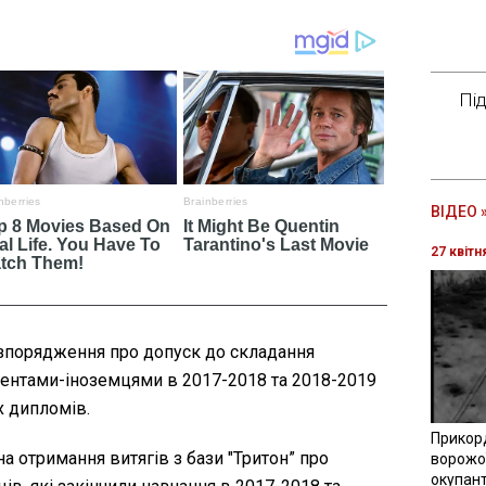
Пі
ВІДЕО 
27 квітн
зпорядження про допуск до складання
удентами-іноземцями в 2017-2018 та 2018-2019
іх дипломів.
Прикор
на отримання витягів з бази "Тритон” про
ворожої
окупант