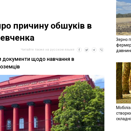
про причину обшуків в
Шевченка
Зерно п
фермер
Читайте также на русском языке
давнин
и документи щодо навчання в
ноземців
Мобіліз
створюв
складн