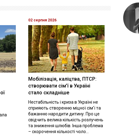
02 серпня 2026
Мобілізація, каліцтва, ПТСР:
створювати сім'ї в Україні
ої
стало складніше
Нестабільність і криза в Україні не
сприяють створенню міцної сім'ї та
бажанню народити дитину. Про це
вала
свідчить велика кількість розлучень
та зниження шлюбів. Інша проблема
– скорочення кількості чоло...