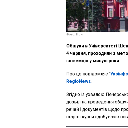
Фото: flickr
Обшуки в Університеті Шевч
4 червня, проходили з мет
іноземців у минулі роки.
Про це повідомляє "
Укрінф
RegioNews
.
Згідно із ухвалою Печерсько
дозвіл на проведення обшук
речей і документів щодо про
старші курси здобувачів ос