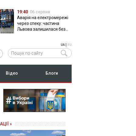
19:40
06 серпня
Аварія на електромережі
через спеку: частина
Львова залишилася без
світла
|
UA
RU
Відео
Блоги
АЦІЇ »