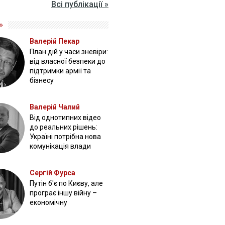
Всі публікації »
»
Валерій Пекар
План дій у часи зневіри:
від власної безпеки до
підтримки армії та
бізнесу
Валерій Чалий
Від однотипних відео
до реальних рішень:
Україні потрібна нова
комунікація влади
Сергій Фурса
Путін б'є по Києву, але
програє іншу війну –
економічну