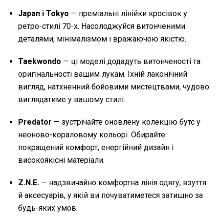
Japan і Tokyo
— преміальні лінійки кросівок у
ретро-стилі 70-х. Насолоджуйся витонченими
деталями, мінімалізмом і вражаючою якістю.
Taekwondo
— ці моделі додадуть витонченості та
оригінальності вашим лукам. Їхній лаконічний
вигляд, натхненний бойовими мистецтвами, чудово
виглядатиме у вашому стилі.
Predator
— зустрічайте оновлену колекцію бутс у
неоново-кораловому кольорі. Обирайте
покращений комфорт, енергійний дизайн і
високоякісні матеріали.
Z.N.E.
— надзвичайно комфортна лінія одягу, взуття
й аксесуарів, у якій ви почуватиметеся затишно за
будь-яких умов.