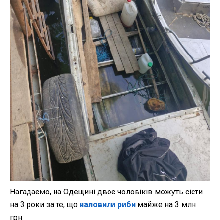
Нагадаємо, на Одещині двоє чоловіків можуть сісти
на 3 роки за те, що
наловили риби
майже на 3 млн
грн.