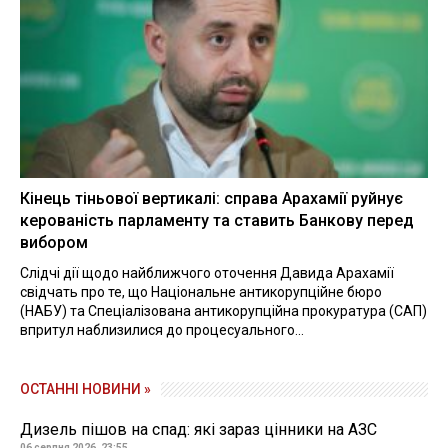
Кінець тіньової вертикалі: справа Арахамії руйнує
керованість парламенту та ставить Банкову перед
вибором
Слідчі дії щодо найближчого оточення Давида Арахамії
свідчать про те, що Національне антикорупційне бюро
(НАБУ) та Спеціалізована антикорупційна прокуратура (САП)
впритул наблизилися до процесуального...
ОСТАННІ НОВИНИ »
Дизель пішов на спад: які зараз цінники на АЗС
06 серпня 2026, 23:55