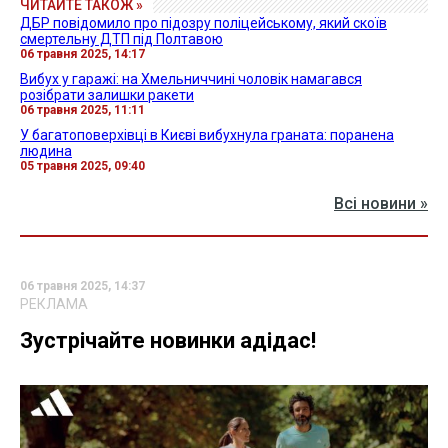
ЧИТАЙТЕ ТАКОЖ »
ДБР повідомило про підозру поліцейському, який скоїв
смертельну ДТП під Полтавою
06 травня 2025, 14:17
Вибух у гаражі: на Хмельниччині чоловік намагався
розібрати залишки ракети
06 травня 2025, 11:11
У багатоповерхівці в Києві вибухнула граната: поранена
людина
05 травня 2025, 09:40
Всі новини »
06 травня 2025, 14:37
РЕКЛАМА
Зустрічайте новинки адідас!