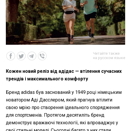
Читайте также
на русском языке
Кожен новий реліз від адідас — втілення сучасних
трендів і максимального комфорту
Бренд adidas був заснований у 1949 році німецьким
новатором Аді Дасслером, який прагнув втілити
свою мрію про створення ідеального спорядження
для спортсменів. Протягом десятиліть бренд
демонструє вражаючі технології, які впроваджує у
свої стильні моделі. Сьогодні багато з них стали