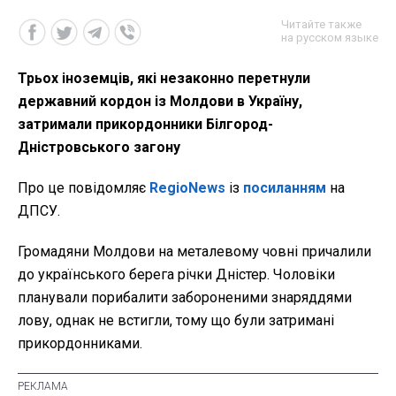
Читайте также
на русском языке
Трьох іноземців, які незаконно перетнули
державний кордон із Молдови в Україну,
затримали прикордонники Білгород-
Дністровського загону
Про це повідомляє
RegioNews
із
посиланням
на
ДПСУ.
Громадяни Молдови на металевому човні причалили
до українського берега річки Дністер. Чоловіки
планували порибалити забороненими знаряддями
лову, однак не встигли, тому що були затримані
прикордонниками.