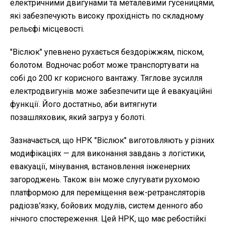
електричними двигунами та металевими гусеницями,
які забезпечують високу прохідність по складному
рельєфі місцевості.
"Віслюк" упевнено рухається бездоріжжям, піском,
болотом. Водночас робот може транспортувати на
собі до 200 кг корисного вантажу. Тяглове зусилля
електродвигунів може забезпечити ще й евакуаційні
функції. Його достатньо, аби витягнути
позашляховик, який загруз у болоті.
Зазначається, що НРК "Віслюк" виготовляють у різних
модифікаціях — для виконання завдань з логістики,
евакуації, мінування, встановлення інженерних
загороджень. Також він може слугувати рухомою
платформою для переміщення веж-ретрансляторів
радіозв’язку, бойових модулів, систем денного або
нічного спостереження. Цей НРК, що має ребостійкі