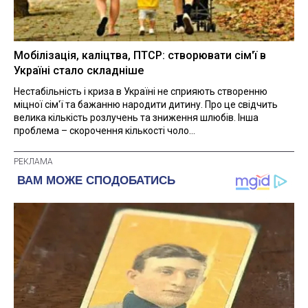
Мобілізація, каліцтва, ПТСР: створювати сім'ї в
Україні стало складніше
Нестабільність і криза в Україні не сприяють створенню
міцної сім'ї та бажанню народити дитину. Про це свідчить
велика кількість розлучень та зниження шлюбів. Інша
проблема – скорочення кількості чоло...