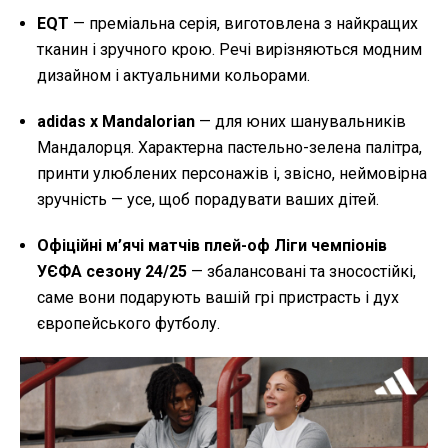
EQT
— преміальна серія, виготовлена з найкращих
тканин і зручного крою. Речі вирізняються модним
дизайном і актуальними кольорами.
adidas x Mandalorian
— для юних шанувальників
Мандалорця. Характерна пастельно-зелена палітра,
принти улюблених персонажів і, звісно, неймовірна
зручність — усе, щоб порадувати ваших дітей.
Офіційні м’ячі матчів плей-оф Ліги чемпіонів
УЄФА сезону 24/25
— збалансовані та зносостійкі,
саме вони подарують вашій грі пристрасть і дух
європейського футболу.