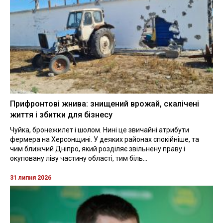
Прифронтові жнива: знищений врожай, скалічені
життя і збитки для бізнесу
Чуйка, бронежилет і шолом. Нині це звичайні атрибути
фермера на Херсонщині. У деяких районах спокійніше, та
чим ближчий Дніпро, який розділяє звільнену праву і
окуповану ліву частину області, тим біль...
31 липня 2026