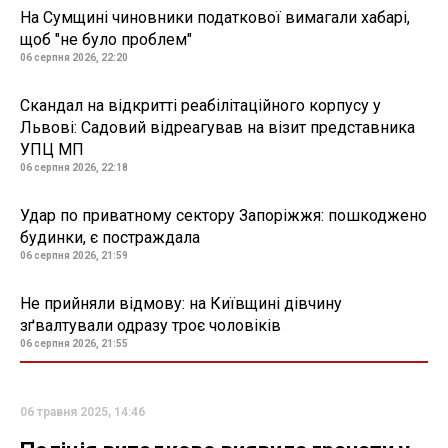
На Сумщині чиновники податкової вимагали хабарі,
щоб "не було проблем"
06 серпня 2026, 22:20
Скандал на відкритті реабілітаційного корпусу у
Львові: Садовий відреагував на візит представника
УПЦ МП
06 серпня 2026, 22:18
Удар по приватному сектору Запоріжжя: пошкоджено
будинки, є постраждала
06 серпня 2026, 21:59
Не прийняли відмову: на Київщині дівчину
зґвалтували одразу троє чоловіків
06 серпня 2026, 21:55
06 травня 2025, 14:46