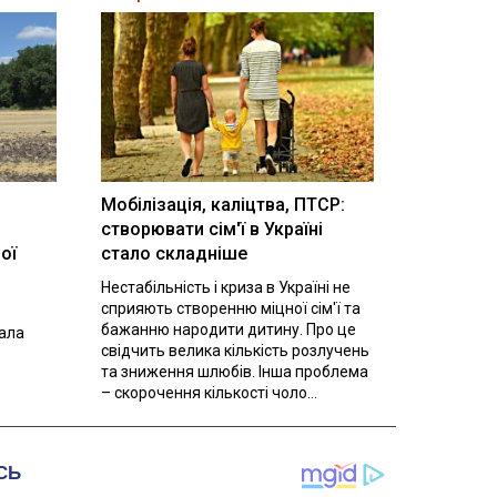
Мобілізація, каліцтва, ПТСР:
створювати сім'ї в Україні
ої
стало складніше
Нестабільність і криза в Україні не
сприяють створенню міцної сім'ї та
бажанню народити дитину. Про це
вала
свідчить велика кількість розлучень
та зниження шлюбів. Інша проблема
– скорочення кількості чоло...