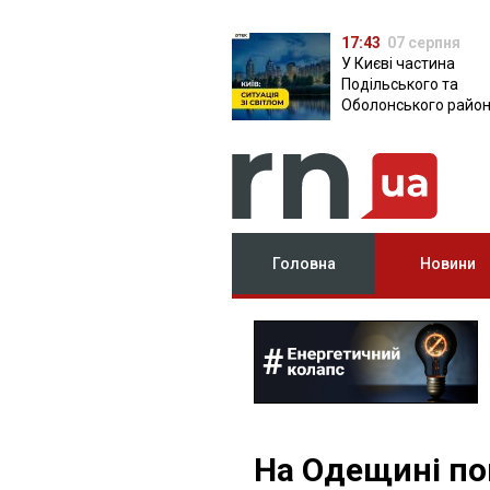
17:43
07 серпня
У Києві частина
Подільського та
Оболонського район
залишилася без світ
чому причина
Головна
Новини
На Одещині по