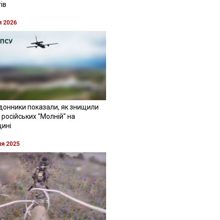
ів
я 2026
донники показали, як знищили
 російських "Молній" на
щині
ня 2025