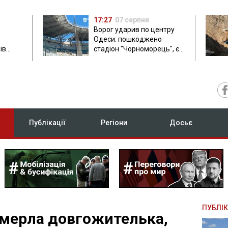
17:27
07 серпня
Ворог ударив по центру
Одеси: пошкоджено
ів
стадіон "Чорноморець", є
ла: в
постраждала
Публікації
Регіони
Досьє
ПУБЛІК
мерла довгожителька,