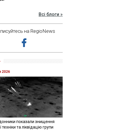
Всі блоги »
дписуйтесь на RegioNews
»
я 2026
донники показали знищення
 техніки та ліквідацію групи