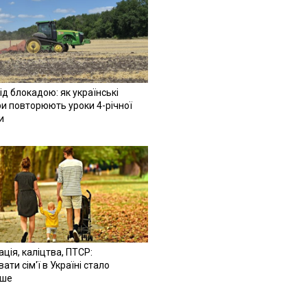
ід блокадою: як українські
и повторюють уроки 4-річної
и
ація, каліцтва, ПТСР:
ати сім'ї в Україні стало
іше