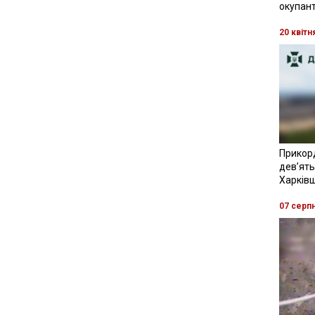
окупант
20 квітн
Прикор
девʼять
Харків
07 серп