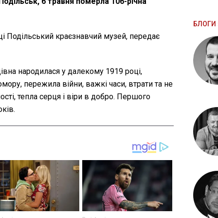
 Подільськ, 6 травня померла 106-річна
БЛОГИ 
і Подільський краєзнавчий музей, передає
цівна народилася у далекому 1919 році,
ору, пережила війни, важкі часи, втрати та не
сті, тепла серця і віри в добро. Першого
оків.