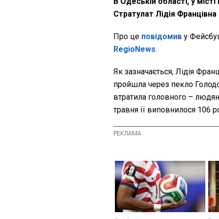
В Одеській області, у місті
Стратулат Лідія Францівна
Про це
повідомив
у Фейсбуц
RegioNews
.
Як зазначається, Лідія Фран
пройшла через пекло Голодом
втратила головного – людяно
травня її виповнилося 106 р