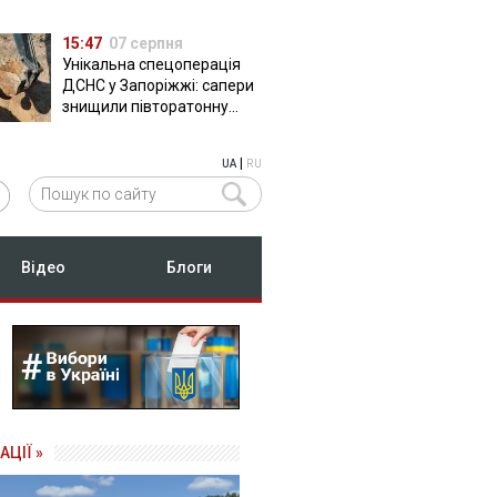
15:47
07 серпня
Унікальна спецоперація
ДСНС у Запоріжжі: сапери
знищили півторатонну
російську авіабомбу
ФАБ-500
|
UA
RU
Відео
Блоги
АЦІЇ »