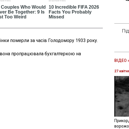
Пі
інки померли за часів Голодомору 1933 року.
 вона пропрацювала бухгалтеркою на
ВІДЕО 
27 квітн
Прикор
ворожої