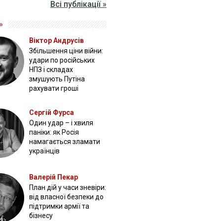
Всі публікації »
»
Віктор Андрусів
Збільшення ціни війни:
удари по російських
НПЗ і складах
змушують Путіна
рахувати гроші
Сергій Фурса
Один удар – і хвиля
паніки: як Росія
намагається зламати
українців
Валерій Пекар
План дій у часи зневіри:
від власної безпеки до
підтримки армії та
бізнесу