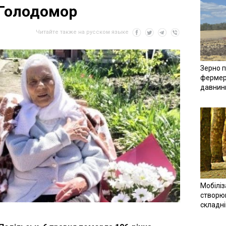
 Голодомор
Читайте также на русском языке
Зерно п
фермер
давнин
Мобіліз
створюв
складн