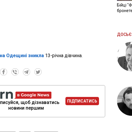
Бійці "
бронете
ДОСЬЄ
на Одещині зникла
13-річна дівчина.
ПІДПИСАТИСЬ
писуйся, щоб дізнаватись
новини першим