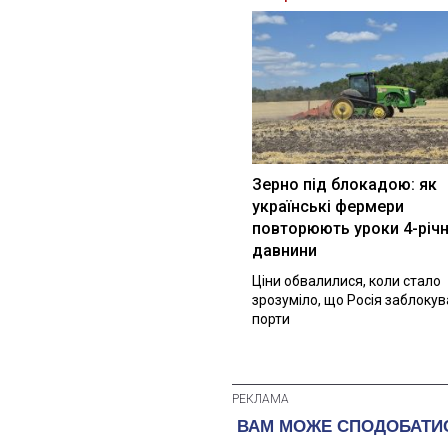
Зерно під блокадою: як
українські фермери
повторюють уроки 4-річн
давнини
Ціни обвалилися, коли стало
зрозуміло, що Росія заблоку
порти