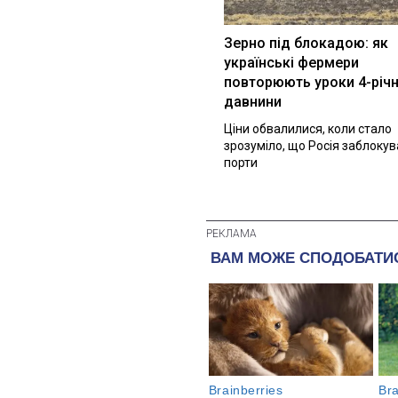
Зерно під блокадою: як
українські фермери
повторюють уроки 4-річн
давнини
Ціни обвалилися, коли стало
зрозуміло, що Росія заблоку
порти