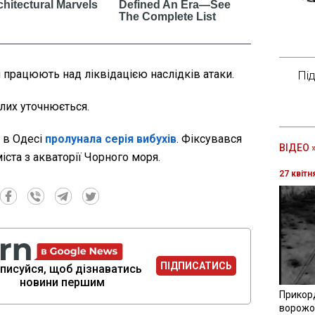
и працюють над ліквідацією наслідків атаки.
Пі
лих уточнюється.
 в Одесі
пролунала серія вибухів
. Фіксувався
ВІДЕО 
міста з акваторії Чорного моря.
27 квітн
ПІДПИСАТИСЬ
писуйся, щоб дізнаватись
новини першим
Прикор
ворожої