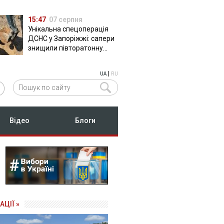
15:47
07 серпня
Унікальна спецоперація
ДСНС у Запоріжжі: сапери
знищили півторатонну
російську авіабомбу
ФАБ-500
|
UA
RU
Відео
Блоги
АЦІЇ »