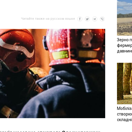
Читайте также на русском языке
Зерно п
фермер
давнин
Мобіліз
створюв
складн