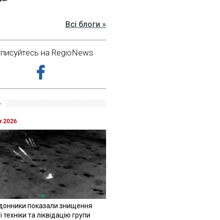
Всі блоги »
дписуйтесь на RegioNews
»
я 2026
донники показали знищення
 техніки та ліквідацію групи