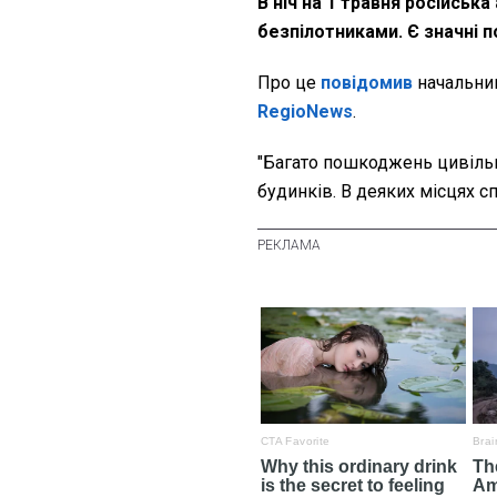
В ніч на 1 травня російськ
безпілотниками. Є значні 
Про це
повідомив
начальни
RegioNews
.
"Багато пошкоджень цивільн
будинків. В деяких місцях с