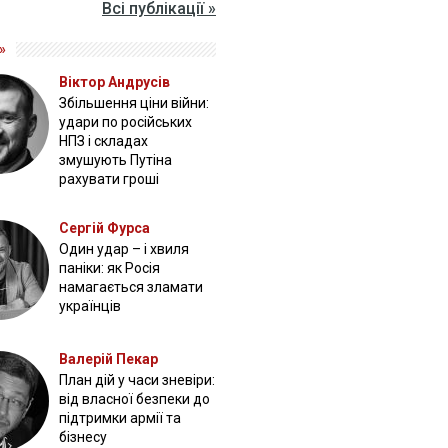
Всі публікації »
»
Віктор Андрусів
Збільшення ціни війни:
удари по російських
НПЗ і складах
змушують Путіна
рахувати гроші
Сергій Фурса
Один удар – і хвиля
паніки: як Росія
намагається зламати
українців
Валерій Пекар
План дій у часи зневіри:
від власної безпеки до
підтримки армії та
бізнесу