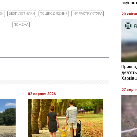
окупант
ОН
БЕЗПІЛОТНИКИ
ПОШКОДЖЕННЯ
ІНФРАСТРУКТУРА
20 квітн
ПОЖЕЖА
Прикор
девʼять
Харків
07 серп
02 серпня 2026