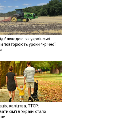
ід блокадою: як українські
и повторюють уроки 4-річної
и
ація, каліцтва, ПТСР:
ати сім'ї в Україні стало
іше