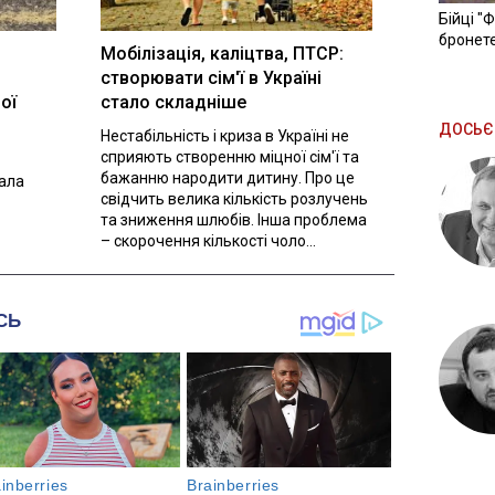
Бійці "
бронете
Мобілізація, каліцтва, ПТСР:
створювати сім'ї в Україні
ої
стало складніше
ДОСЬЄ
Нестабільність і криза в Україні не
сприяють створенню міцної сім'ї та
бажанню народити дитину. Про це
вала
свідчить велика кількість розлучень
та зниження шлюбів. Інша проблема
– скорочення кількості чоло...