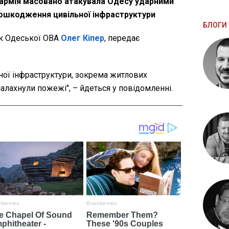
а армія масовано атакувала Одесу ударними
пошкодження цивільної інфраструктури
БЛОГИ 
к Одеської ОВА
Олег Кіпер
, передає
ої інфраструктури, зокрема житлових
палахнули пожежі", – йдеться у повідомленні.