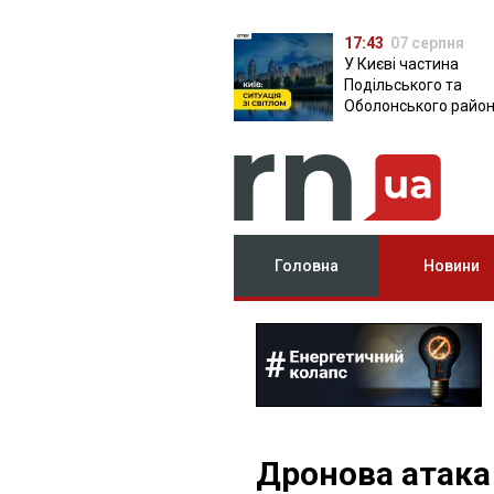
17:43
07 серпня
У Києві частина
Подільського та
Оболонського район
залишилася без світ
чому причина
Головна
Новини
Дронова атака 