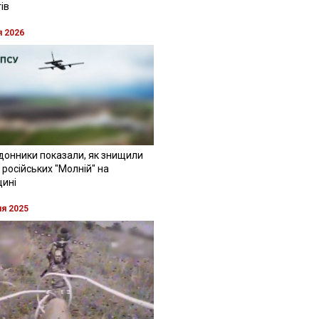
ів
я 2026
донники показали, як знищили
 російських "Молній" на
щині
ня 2025