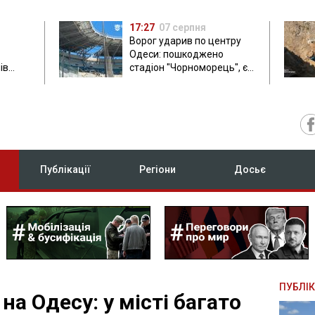
17:27
07 серпня
Ворог ударив по центру
Одеси: пошкоджено
ів
стадіон "Чорноморець", є
ла: в
постраждала
Публікації
Регіони
Досьє
ПУБЛІК
на Одесу: у місті багато