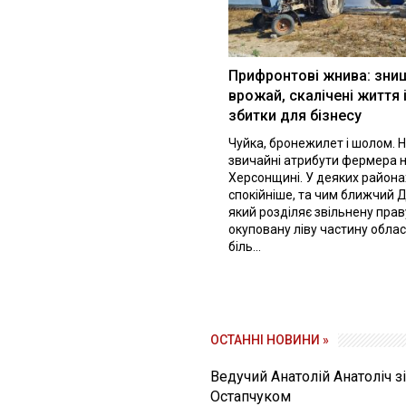
Прифронтові жнива: зни
врожай, скалічені життя 
збитки для бізнесу
Чуйка, бронежилет і шолом. Н
звичайні атрибути фермера 
Херсонщині. У деяких района
спокійніше, та чим ближчий Д
який розділяє звільнену праву
окуповану ліву частину облас
біль...
ОСТАННІ НОВИНИ »
Ведучий Анатолій Анатоліч з
Остапчуком