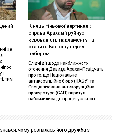
щений
Кінець тіньової вертикалі:
і
справа Арахамії руйнує
керованість парламенту та
ставить Банкову перед
ині це
вибором
на
х
Слідчі дії щодо найближчого
ніпро,
оточення Давида Арахамії свідчать
 і
про те, що Національне
ті, тим
антикорупційне бюро (НАБУ) та
Спеціалізована антикорупційна
прокуратура (САП) впритул
наблизилися до процесуального...
ізнався, чому розпалась його дружба з