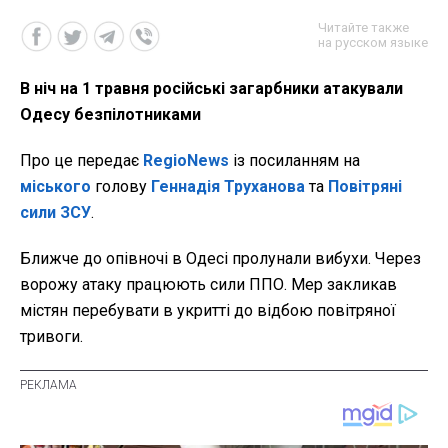
Читайте также
на русском языке
В ніч на 1 травня російські загарбники атакували
Одесу безпілотниками
Про це передає
RegioNews
із посиланням на
міського
голову
Геннадія Труханова
та
Повітряні
сили ЗСУ
.
Ближче до опівночі в Одесі пролунали вибухи. Через
ворожу атаку працюють сили ППО. Мер закликав
містян перебувати в укритті до відбою повітряної
тривоги.