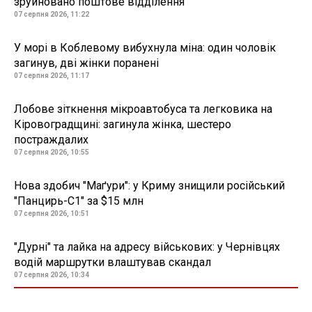
зруйновано поштове відділення
07 серпня 2026, 11:22
У морі в Коблевому вибухнула міна: один чоловік
загинув, дві жінки поранені
07 серпня 2026, 11:17
Лобове зіткнення мікроавтобуса та легковика на
Кіровоградщині: загинула жінка, шестеро
постраждалих
07 серпня 2026, 10:55
Нова здобич "Маґури": у Криму знищили російський
"Панцирь-С1" за $15 млн
07 серпня 2026, 10:51
"Дурні" та лайка на адресу військових: у Чернівцях
водій маршрутки влаштував скандал
07 серпня 2026, 10:34