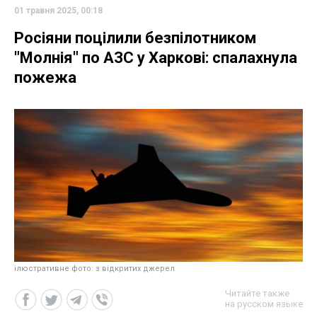
01 травня 2025, 00:18
Росіяни поцілили безпілотником
"Молнія" по АЗС у Харкові: спалахнула
пожежа
ілюстративне фото: з відкритих джерел
Читайте также
на русском языке