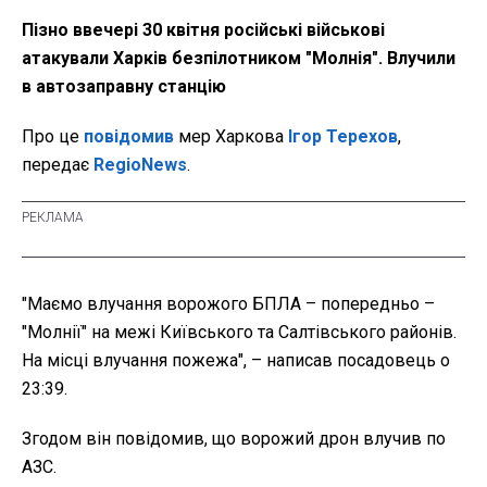
Пізно ввечері 30 квітня російські військові
атакували Харків безпілотником "Молнія". Влучили
в автозаправну станцію
Про це
повідомив
мер Харкова
Ігор Терехов
,
передає
RegioNews
.
"Маємо влучання ворожого БПЛА – попередньо –
"Молнії" на межі Київського та Салтівського районів.
На місці влучання пожежа", – написав посадовець о
23:39.
Згодом він повідомив, що ворожий дрон влучив по
АЗС.