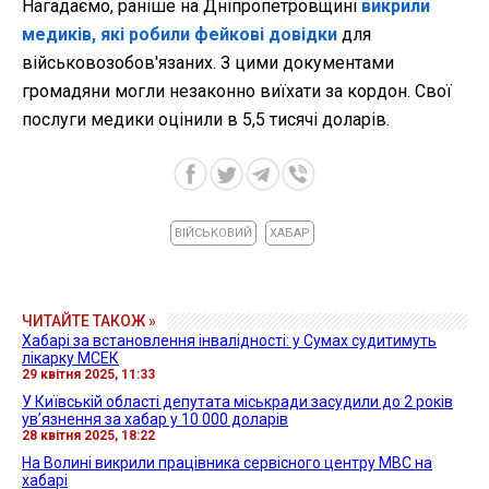
Нагадаємо, раніше на Дніпропетровщині
викрили
медиків, які робили фейкові довідки
для
військовозобов'язаних. З цими документами
громадяни могли незаконно виїхати за кордон. Свої
послуги медики оцінили в 5,5 тисячі доларів.
ВІЙСЬКОВИЙ
ХАБАР
ЧИТАЙТЕ ТАКОЖ »
Хабарі за встановлення інвалідності: у Сумах судитимуть
лікарку МСЕК
29 квітня 2025, 11:33
У Київській області депутата міськради засудили до 2 років
ув’язнення за хабар у 10 000 доларів
28 квітня 2025, 18:22
На Волині викрили працівника сервісного центру МВС на
хабарі