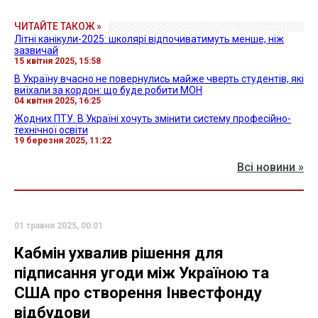
ЧИТАЙТЕ ТАКОЖ »
Літні канікули-2025: школярі відпочиватимуть менше, ніж
зазвичай
15 квітня 2025, 15:58
В Україну вчасно не повернулись майже чверть студентів, які
виїхали за кордон: що буде робити МОН
04 квітня 2025, 16:25
Жодних ПТУ. В Україні хочуть змінити систему професійно-
технічної освіти
19 березня 2025, 11:22
Всі новини »
01 травня 2025, 00:01
Кабмін ухвалив рішення для
підписання угоди між Україною та
США про створення Інвестфонду
відбудови