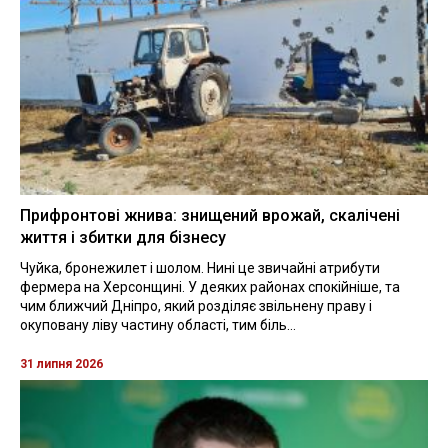
Прифронтові жнива: знищений врожай, скалічені
життя і збитки для бізнесу
Чуйка, бронежилет і шолом. Нині це звичайні атрибути
фермера на Херсонщині. У деяких районах спокійніше, та
чим ближчий Дніпро, який розділяє звільнену праву і
окуповану ліву частину області, тим біль...
31 липня 2026