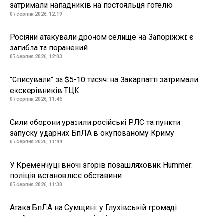
затримали нападників на постояльця готелю
07 серпня 2026, 12:19
Росіяни атакували дроном селище на Запоріжжі: є
загибла та поранений
07 серпня 2026, 12:03
"Списували" за $5-10 тисяч: на Закарпатті затримали
екскерівників ТЦК
07 серпня 2026, 11:46
Сили оборони уразили російські РЛС та пункти
запуску ударних БпЛА в окупованому Криму
07 серпня 2026, 11:44
У Кременчуці вночі згорів позашляховик Hummer:
поліція встановлює обставини
07 серпня 2026, 11:30
Атака БпЛА на Сумщині: у Глухівській громаді