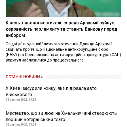
Кінець тіньової вертикалі: справа Арахамії руйнує
керованість парламенту та ставить Банкову перед
вибором
Слідчі дії щодо найближчого оточення Давида Арахамії
свідчать про те, що Національне антикорупційне бюро
(НАБУ) та Спеціалізована антикорупційна прокуратура (САП)
впритул наблизилися до процесуального...
ОСТАННІ НОВИНИ »
У Києві засудили жінку, яка підірвала авто
військового
06 серпня 2026, 13:55
Мистецтво, що зцілює: на Хмельниччині створюють
перший Ветеранський театр
06 серпня 2026, 13:38