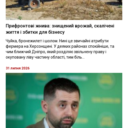
Прифронтові жнива: знищений врожай, скалічені
життя і збитки для бізнесу
Чуйка, бронежилет і шолом. Нині це звичайні атрибути
фермера на Херсонщині. У деяких районах спокійніше, та
чим ближчий Дніпро, який розділяє звільнену праву і
окуповану ліву частину області, тим біль...
31 липня 2026