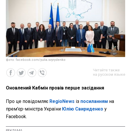
фото: facebook.com/yulia.svyrydenko
Читайте также
на русском языке
Оновлений Кабмін провів перше засідання
Про це повідомляє
RegioNews
із
посиланням
на
прем'єр-міністра України
Юлію Свириденко
у
Facebook.