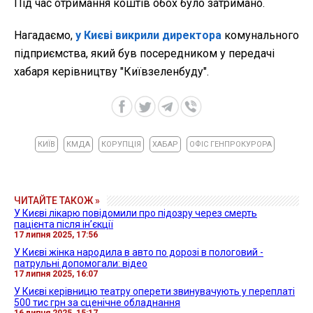
Під час отримання коштів обох було затримано.
Нагадаємо,
у Києві викрили директора
комунального
підприємства, який був посередником у передачі
хабаря керівництву "Київзеленбуду".
КИЇВ
КМДА
КОРУПЦІЯ
ХАБАР
ОФІС ГЕНПРОКУРОРА
ЧИТАЙТЕ ТАКОЖ »
У Києві лікарю повідомили про підозру через смерть
пацієнта після інʼєкції
17 липня 2025, 17:56
У Києві жінка народила в авто по дорозі в пологовий -
патрульні допомогали: відео
17 липня 2025, 16:07
У Києві керівницю театру оперети звинувачують у переплаті
500 тис грн за сценічне обладнання
16 липня 2025, 15:17