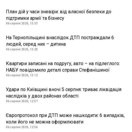
План дій у часи зневіри: від власної безпеки до
підтримки армії та бізнесу
06 серпня 2026, 13:33
На Тернопільщині внаслідок ДТП постраждали 6
людей, серед них – дитина
06 серпня 2026, 13:20
Квартири записані на подругу, авто – на підлеглого:
НАБУ повідомило деталі справи Стефанішиної
06 серпня 2026, 13:12
Удари по Київщині вночі 5 серпня: триває ліквідація
наслідків у двох районах області
06 серпня 2026, 12:57
Європротокол при ДТП може нашкодити: 6 випадків,
коли його не можна оформлювати
06 серпня 2026, 12:56