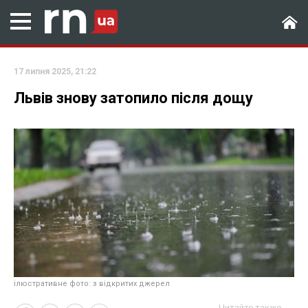
17 липня 2025, 21:22
Львів знову затопило після дощу
ілюстративне фото: з відкритих джерел
Читайте также