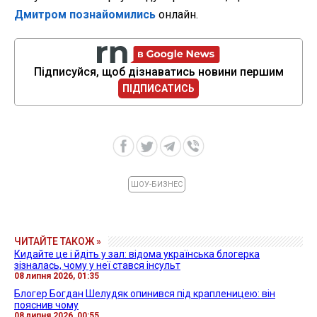
Дмитром познайомились
онлайн.
Підписуйся, щоб дізнаватись новини першим
ПІДПИСАТИСЬ
ШОУ-БИЗНЕС
ЧИТАЙТЕ ТАКОЖ »
Кидайте це і йдіть у зал: відома українська блогерка
зізналась, чому у неї стався інсульт
08 липня 2026, 01:35
Блогер Богдан Шелудяк опинився під крапленицею: він
пояснив чому
08 липня 2026, 00:55