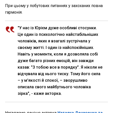
При цьому у побутових питаннях у захоханих повна
гармонія.
"У нас із Юрієм дуже особливі стосунки.
Це один із психологічно найстабільніших
чоловіків, яких я взагалі зустрічала у
своєму житті. І один із найспокійніших.
Навіть у моменти, коли я дозволяла собі
дуже багато різних емоцій, він завжди
казав: "З тобою все в порядку". Я ніколи не
відчувала від нього тиску. Тому його сила
– у м'якості й спокої, – зворушливо
описала свого майбутнього чоловіка
зірка", - каже акторка.
Нагадаємо, раніше акторка
Наталка Денисенко та