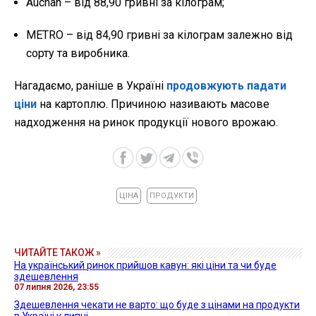
Auchan – від 88,90 гривні за кілограм;
METRO – від 84,90 гривні за кілограм залежно від
сорту та виробника.
Нагадаємо, раніше в Україні
продовжують падати
ціни
на картоплю. Причиною називають масове
надходження на ринок продукції нового врожаю.
ЦІНА
ПРОДУКТИ
ЧИТАЙТЕ ТАКОЖ »
На український ринок прийшов кавун: які ціни та чи буде
здешевлення
07 липня 2026, 23:55
Здешевлення чекати не варто: що буде з цінами на продукти