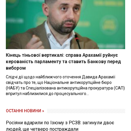
Кінець тіньової вертикалі: справа Арахамії руйнує
керованість парламенту та ставить Банкову перед
вибором
Слідчі дії щодо найближчого оточення Давида Арахамії
свідчать про те, що Національне антикорупційне бюро
(НАБУ) та Спеціалізована антикорупційна прокуратура (САП)
впритул наблизилися до процесуального...
ОСТАННІ НОВИНИ »
Росіяни вдарили по Ізюму з РСЗВ: загинули двоє
людей, ще четверо постраждали