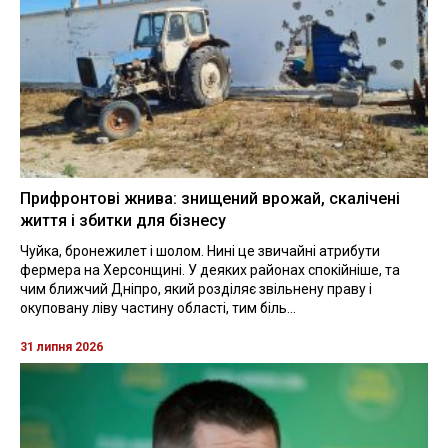
Прифронтові жнива: знищений врожай, скалічені
життя і збитки для бізнесу
Чуйка, бронежилет і шолом. Нині це звичайні атрибути
фермера на Херсонщині. У деяких районах спокійніше, та
чим ближчий Дніпро, який розділяє звільнену праву і
окуповану ліву частину області, тим біль...
31 липня 2026