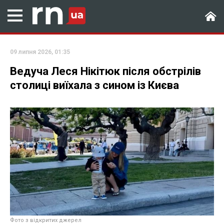
09 липня 2026, 01:35
Ведуча Леся Нікітюк після обстрілів
столиці виїхала з сином із Києва
Фото з відкритих джерел