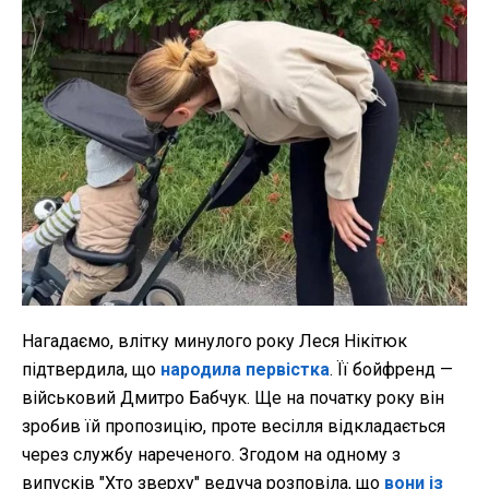
Нагадаємо, влітку минулого року Леся Нікітюк
підтвердила, що
народила первістка
. Її бойфренд —
військовий Дмитро Бабчук. Ще на початку року він
зробив їй пропозицію, проте весілля відкладається
через службу нареченого. Згодом на одному з
випусків "Хто зверху" ведуча розповіла, що
вони із