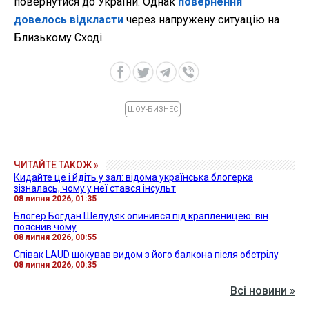
повернутися до України. Однак
повернення
довелось відкласти
через напружену ситуацію на
Близькому Сході.
ШОУ-БИЗНЕС
ЧИТАЙТЕ ТАКОЖ »
Кидайте це і йдіть у зал: відома українська блогерка
зізналась, чому у неї стався інсульт
08 липня 2026, 01:35
Блогер Богдан Шелудяк опинився під крапленицею: він
пояснив чому
08 липня 2026, 00:55
Співак LAUD шокував видом з його балкона після обстрілу
08 липня 2026, 00:35
Всі новини »