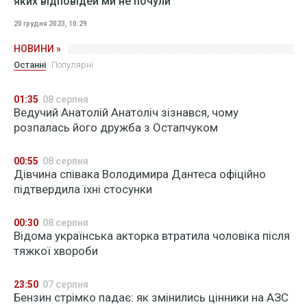
яких відповідей ми не почули
20 грудня 2023, 10:29
НОВИНИ »
Останні
Популярні
01:35
08 серпня
Ведучий Анатолій Анатоліч зізнався, чому
розпалась його дружба з Остапчуком
00:55
08 серпня
Дівчина співака Володимира Дантеса офіційно
підтвердила їхні стосунки
00:30
08 серпня
Відома українська акторка втратила чоловіка після
тяжкої хвороби
23:50
07 серпня
Бензин стрімко падає: як змінились цінники на АЗС