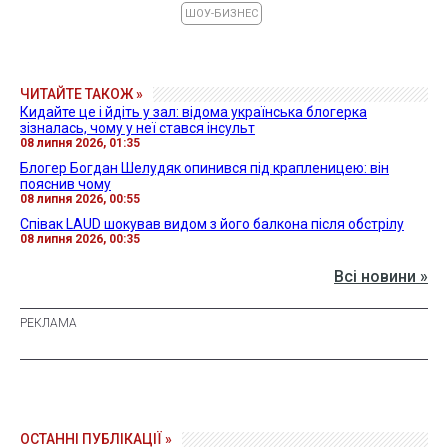
ШОУ-БИЗНЕС
ЧИТАЙТЕ ТАКОЖ »
Кидайте це і йдіть у зал: відома українська блогерка
зізналась, чому у неї стався інсульт
08 липня 2026, 01:35
Блогер Богдан Шелудяк опинився під крапленицею: він
пояснив чому
08 липня 2026, 00:55
Співак LAUD шокував видом з його балкона після обстрілу
08 липня 2026, 00:35
Всі новини »
ОСТАННІ ПУБЛІКАЦІЇ »