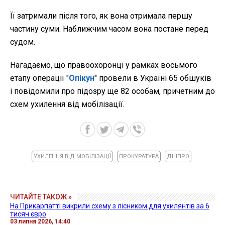
Її затримали після того, як вона отримала першу
частину суми. Наближчим часом вона постане перед
судом.
Нагадаємо, що правоохоронці у рамках восьмого
етапу операції "
Опікун
" провели в Україні 65 обшуків
і повідомили про підозру ще 82 особам, причетним до
схем ухилення від мобілізації.
УХИЛЕННЯ ВІД МОБІЛІЗАЦІЇ
ПРОКУРАТУРА
ДНІПРО
ЧИТАЙТЕ ТАКОЖ »
На Прикарпатті викрили схему з лісником для ухилянтів за 6
тисяч євро
03 липня 2026, 14:40