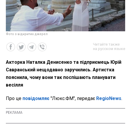
Фото з відкритих джерел
Читайте также
на русском языке
Акторка Наталка Денисенко та підприємець Юрій
Савранський нещодавно заручились. Артистка
пояснила, чому вони так поспішають планувати
весілля
Про це
повідомляє
"Люкс.ФМ", передає
RegioNews
.