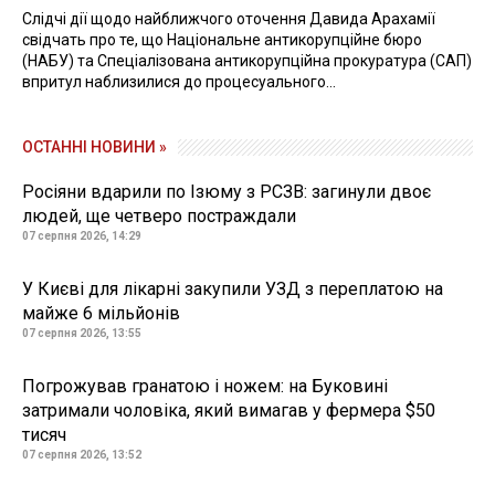
Слідчі дії щодо найближчого оточення Давида Арахамії
свідчать про те, що Національне антикорупційне бюро
(НАБУ) та Спеціалізована антикорупційна прокуратура (САП)
впритул наблизилися до процесуального...
ОСТАННІ НОВИНИ »
Росіяни вдарили по Ізюму з РСЗВ: загинули двоє
людей, ще четверо постраждали
07 серпня 2026, 14:29
У Києві для лікарні закупили УЗД з переплатою на
майже 6 мільйонів
07 серпня 2026, 13:55
Погрожував гранатою і ножем: на Буковині
затримали чоловіка, який вимагав у фермера $50
тисяч
07 серпня 2026, 13:52