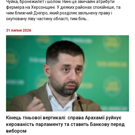
Чуйка, бронежилет і шолом. Нині це звичайні атрибути
фермера на Херсонщині. У деяких районах спокійніше, та
чим ближчий Дніпро, який розділяє звільнену праву і
окуповану ліву частину області, тим біль...
31 липня 2026
Кінець тіньової вертикалі: справа Арахамії руйнує
керованість парламенту та ставить Банкову перед
вибором