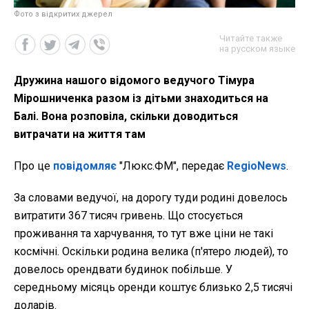
Фото з відкритих джерел
Читайте также
на русском языке
Дружина нашого відомого ведучого Тімура
Мірошниченка разом із дітьми знаходиться на
Балі. Вона розповіла, скільки доводиться
витрачати на життя там
Про це
повідомляє
"Люкс.ФМ", передає
RegioNews
.
За словами ведучої, на дорогу туди родині довелось
витратити 367 тисяч гривень. Що стосується
проживання та харчування, то тут вже ціни не такі
космічні. Оскільки родина велика (п'ятеро людей), то
довелось орендвати будинок побільше. У
середньому місяць оренди коштує близько 2,5 тисячі
доларів.