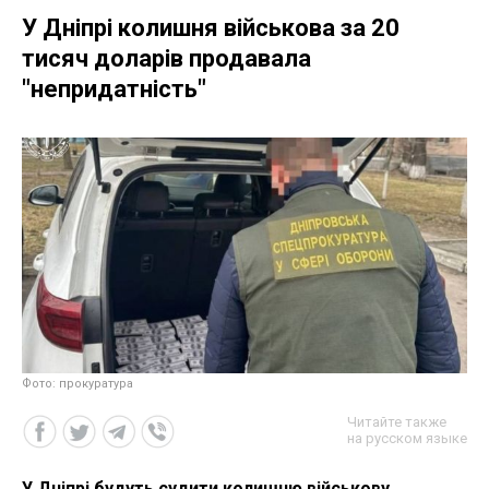
У Дніпрі колишня військова за 20
тисяч доларів продавала
"непридатність"
Фото: прокуратура
Читайте также
на русском языке
У Дніпрі будуть судити колишню військову.