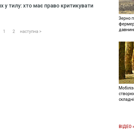
х у тилу: хто має право критикувати
Зерно п
фермер
давнин
1
2
наступна >
Мобіліз
створюв
складн
ВІДЕО 