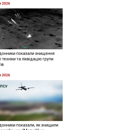
я 2026
донники показали знищення
 техніки та ліквідацію групи
ів
я 2026
донники показали, як знищили