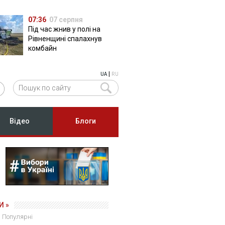
07:36
07 серпня
Під час жнив у полі на
Рівненщині спалахнув
комбайн
|
UA
RU
Відео
Блоги
И »
Популярні