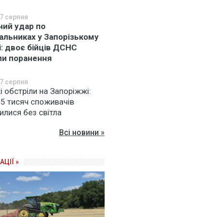
7 серпня
ний удар по
альниках у Запорізькому
і: двоє бійців ДСНС
ли поранення
7 серпня
 обстріли на Запоріжжі:
 5 тисяч споживачів
илися без світла
Всі новини »
АЦІЇ »