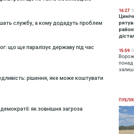
16:27
0
Циніч
егшать службу, а кому додадуть проблем
рятув
район
діста
ог: що ще паралізує державу під час
15:59
0
Ворожі
понад
залиш
ведливість: рішення, яке може коштувати
ПУБЛІК
демократії: як зовнішня загроза