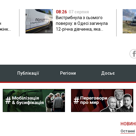
08:26
07 серпня
Вистрибнула з сьомого
н
поверху: в Одесі загинула
 жінки
12-річна дівчинка, яка
приїхала на відпочинок
Публікації
Регіони
Досьє
НОВИН
Останні