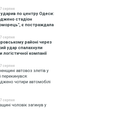
7 серпня
 ударив по центру Одеси:
джено стадіон
оморець", є постраждала
7 серпня
провському районі через
ий удар спалахнули
и логістичної компанії
7 серпня
ненщині автовоз злетів у
і перекинувся:
джено чотири автомобілі
7 серпня
вщині чоловік загинув у