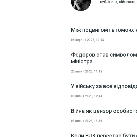
публіцист, військов
Між подвигом і втомою: 
04 серпня 2026, 10:43
Федоров став символом 
міністра
20 липня 2026, 11:12
У війську за все відпові
08 липня 2026, 12:44
Війна як цензор особисто
03 липня 2026, 13:39
Коли ВЛК перестає бути ф