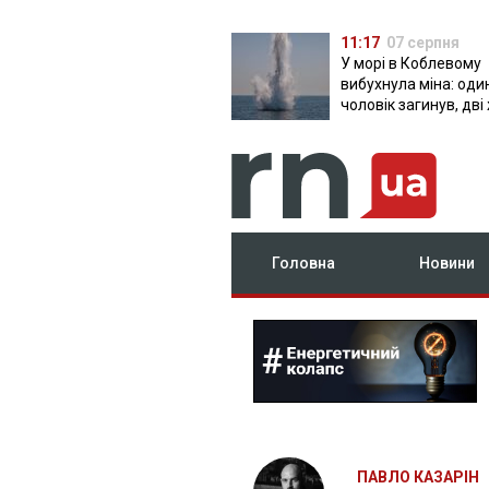
11:17
07 серпня
У морі в Коблевому
вибухнула міна: оди
чоловік загинув, дві
поранені
Головна
Новини
ПАВЛО КАЗАРІН