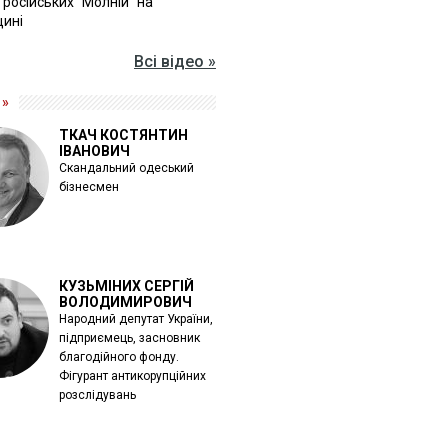
 російських "Молній" на
щині
Всі відео »
 »
ТКАЧ КОСТЯНТИН
ІВАНОВИЧ
Скандальний одеський
бізнесмен
КУЗЬМІНИХ СЕРГІЙ
ВОЛОДИМИРОВИЧ
Народний депутат України,
підприємець, засновник
благодійного фонду.
Фігурант антикорупційних
розслідувань