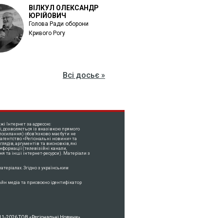
ВІЛКУЛ ОЛЕКСАНДР
ЮРІЙОВИЧ
Голова Ради оборони
Кривого Рогу
Всі досьє »
жі Інтернет за адресою:
і, дозволяється із вказівкою прямого
посилання) обов’язково має бути не
 агентство «Регіональні новини» та
лядів, аргументів та висновків, які
нформації (телевізійні канали,
ня та інші інтернет-ресурси). Матеріали з
атеріалах. Згідно з українським
айн медіа та присвоєно ідентифікатор
11-2026 ТОВ «Регіональні Новини»