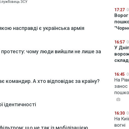
ослужбовець ЗСУ
17:27
0
Ворог
пошко
якою насправді є українська армія
"Чорн
16:57
0
У Дні
протесту: чому люди вийшли не лише за
ворож
склад
16:45
0
На Рів
дає командир. А хто відповідає за країну?
занос 
пошко
ї ідентичності
16:30
0
На Киї
вогні
ільтром: що не так із мобілізацією