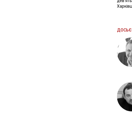
девʼять
Харків
ДОСЬЄ