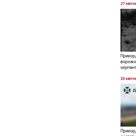
27 квітн
Прикор
ворожої
окупант
20 квітн
Прикор