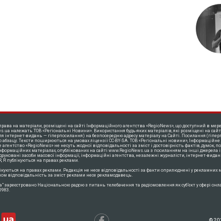
права на матеріали, розміщені на сайті Інформаційного агентства «RegioNews», що доступний в мере
s.ua належать ТОВ «Регіональні Новини». Використання будь-яких матеріалів, які розміщені на сайт
ля інтернет-видань — гіперпосилання) на безпосередню адресу матеріалу на Сайті. Посилання (гіпер
о абзацу. Тексти поширюються нa умовах ліцензії CC-BY-SA. ТОВ «Регіональні новини», Інформаційне
агентство «RegioNews» не несуть жодної відповідальності за зміст і достовірність фактів, думок, пог
інформаційних матеріалах, опублікованих на сайті www.RegioNews.ua з посиланням на інші джерела і
 друковані засоби масової інформації, інформаційні агентства, незалежні журналісти, інтернет-видан
, R публікуються на правах реклами.
ікуються на правах реклами. Редакція не несе відповідальності за факти оприлюднені у рекламних м
ом відповідальність за зміст реклами несе рекламодавець.
a" зареєстровано Національною радою з питань телебачення та радіомовлення як суб’єкт у сфері онл
0983.
© 20