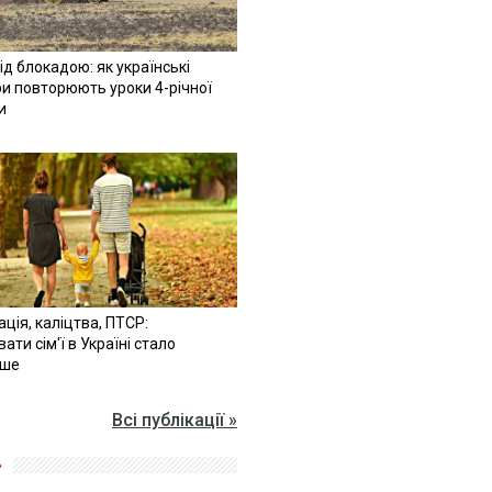
ід блокадою: як українські
и повторюють уроки 4-річної
и
ація, каліцтва, ПТСР:
ати сім'ї в Україні стало
іше
Всі публікації »
»