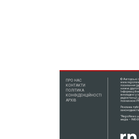
© Авторські 
ПРО НАС
www.regionew
КОНТАКТИ
посилання (д
нижче другог
ПОЛІТИКА
Інформаційне 
КОНФІДЕНЦІЙНОСТІ
викладені у 
радіостанції,
АРХІВ
позначкою PR
Реклама публ
законодавств
"RegioNews.u
медіа – R40-0