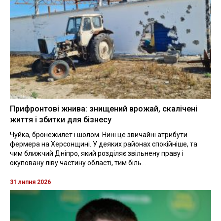
Прифронтові жнива: знищений врожай, скалічені
життя і збитки для бізнесу
Чуйка, бронежилет і шолом. Нині це звичайні атрибути
фермера на Херсонщині. У деяких районах спокійніше, та
чим ближчий Дніпро, який розділяє звільнену праву і
окуповану ліву частину області, тим біль...
31 липня 2026