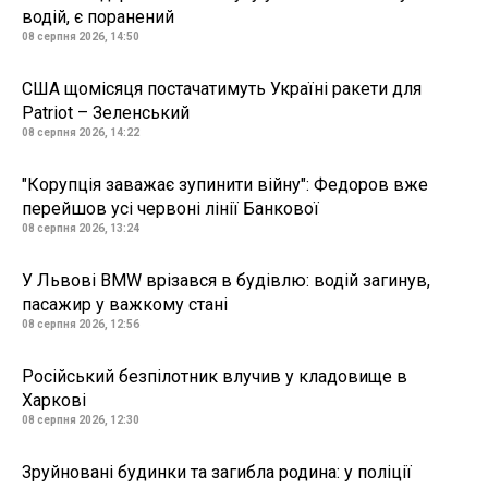
водій, є поранений
08 серпня 2026, 14:50
США щомісяця постачатимуть Україні ракети для
Patriot – Зеленський
08 серпня 2026, 14:22
"Корупція заважає зупинити війну": Федоров вже
перейшов усі червоні лінії Банкової
08 серпня 2026, 13:24
У Львові BMW врізався в будівлю: водій загинув,
пасажир у важкому стані
08 серпня 2026, 12:56
Російський безпілотник влучив у кладовище в
Харкові
08 серпня 2026, 12:30
Зруйновані будинки та загибла родина: у поліції