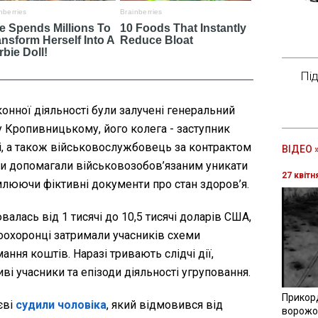
Пі
конної діяльності були залучені генеральний
у Кропивницькому, його колега - заступник
і, а також військовослужбовець за контрактом
ВІДЕО 
ни допомагали військовозобов’язаним уникати
27 квітн
люючи фіктивні документи про стан здоров’я.
ювалась від 1 тисячі до 10,5 тисячі доларів США,
оохоронці затримали учасників схеми
ання коштів. Наразі тривають слідчі дії,
і учасники та епізоди діяльності угруповання.
Прикор
єві
судили чоловіка
, який відмовився від
ворожої