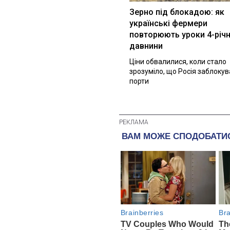
Зерно під блокадою: як
українські фермери
повторюють уроки 4-річн
давнини
Ціни обвалилися, коли стало
зрозуміло, що Росія заблоку
порти