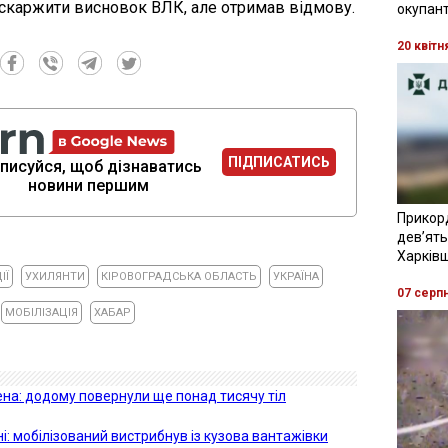
 оскаржити висновок ВЛК, але отримав відмову.
окупант
20 квітн
ПІДПИСАТИСЬ
писуйся, щоб дізнаватись
новини першим
Прикор
девʼять
Харків
ІЇ
УХИЛЯНТИ
КІРОВОГРАДСЬКА ОБЛАСТЬ
УКРАЇНА
07 серп
МОБІЛІЗАЦІЯ
ХАБАР
на: додому повернули ще понад тисячу тіл
: мобілізований вистрибнув із кузова вантажівки