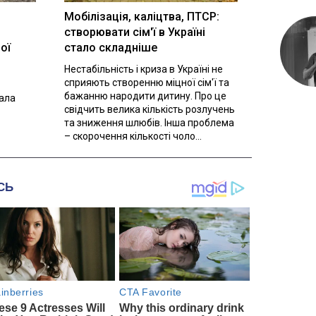
Мобілізація, каліцтва, ПТСР:
створювати сім'ї в Україні
ої
стало складніше
Нестабільність і криза в Україні не
сприяють створенню міцної сім'ї та
бажанню народити дитину. Про це
вала
свідчить велика кількість розлучень
та зниження шлюбів. Інша проблема
– скорочення кількості чоло...