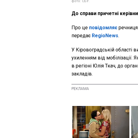
фото: СБУ.
До справи причетні керівни
Про це
повідомляє
речниця 
передає
RegioNews
.
У Кіровоградській області в
ухиленням від мобілізації.
в регіоні Юлія Ткач, до орга
закладів.