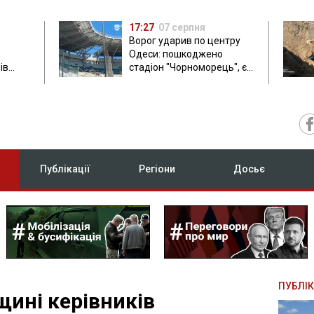
17:27
07 серпня
Ворог ударив по центру
Одеси: пошкоджено
ів
стадіон "Чорноморець", є
ла: в
постраждала
Публікації
Регіони
Досьє
ПУБЛІК
щині керівників