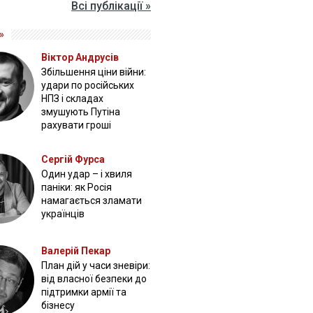
Всі публікації »
»
Віктор Андрусів
Збільшення ціни війни:
удари по російських
НПЗ і складах
змушують Путіна
рахувати гроші
Сергій Фурса
Один удар – і хвиля
паніки: як Росія
намагається зламати
українців
Валерій Пекар
План дій у часи зневіри:
від власної безпеки до
підтримки армії та
бізнесу