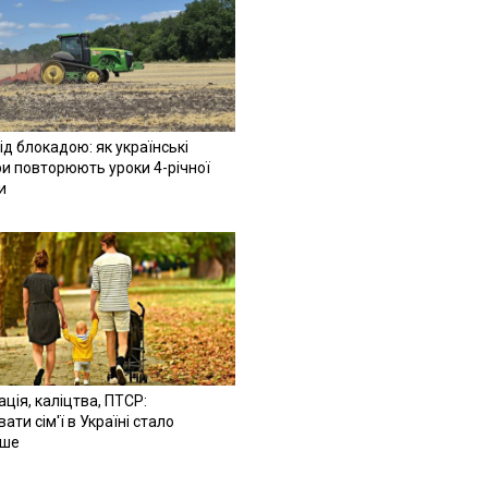
ід блокадою: як українські
и повторюють уроки 4-річної
и
ація, каліцтва, ПТСР:
ати сім'ї в Україні стало
іше