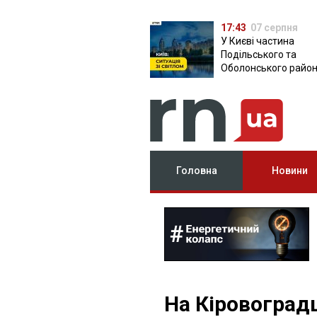
17:43
07 серпня
У Києві частина
Подільського та
Оболонського район
залишилася без світ
чому причина
Головна
Новини
На Кіровоград