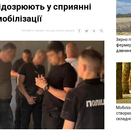
ідозрюють у сприянні
обілізації
Читайте также на русском языке
Зерно п
фермер
давнин
Мобіліз
створюв
складн