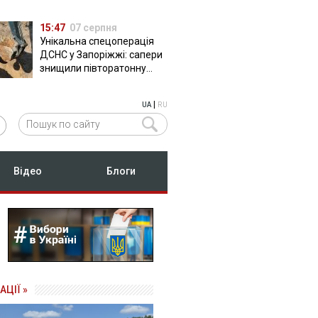
15:47
07 серпня
Унікальна спецоперація
ДСНС у Запоріжжі: сапери
знищили півторатонну
російську авіабомбу
ФАБ-500
|
UA
RU
Відео
Блоги
АЦІЇ »