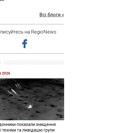
Всі блоги »
дписуйтесь на RegioNews
»
я 2026
донники показали знищення
 техніки та ліквідацію групи