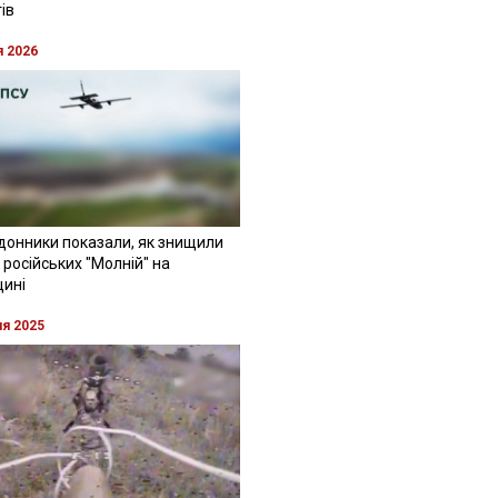
ів
я 2026
донники показали, як знищили
 російських "Молній" на
щині
ня 2025