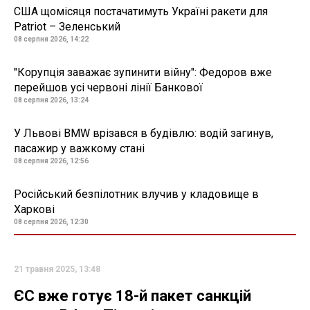
США щомісяця постачатимуть Україні ракети для
Patriot – Зеленський
08 серпня 2026, 14:22
"Корупція заважає зупинити війну": Федоров вже
перейшов усі червоні лінії Банкової
08 серпня 2026, 13:24
У Львові BMW врізався в будівлю: водій загинув,
пасажир у важкому стані
08 серпня 2026, 12:56
Російський безпілотник влучив у кладовище в
Харкові
08 серпня 2026, 12:30
21 травня 2025, 13:48
ЄС вже готує 18-й пакет санкцій