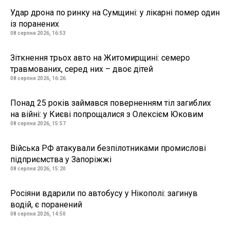
Удар дрона по ринку на Сумщині: у лікарні помер один
із поранених
08 серпня 2026, 16:53
Зіткнення трьох авто на Житомирщині: семеро
травмованих, серед них – двоє дітей
08 серпня 2026, 16:26
Понад 25 років займався поверненням тіл загиблих
на війні: у Києві попрощалися з Олексієм Юковим
08 серпня 2026, 15:57
Війська РФ атакували безпілотниками промислові
підприємства у Запоріжжі
08 серпня 2026, 15:20
Росіяни вдарили по автобусу у Нікополі: загинув
водій, є поранений
08 серпня 2026, 14:50