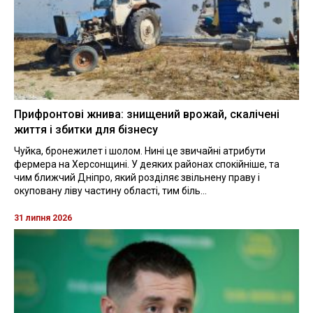
Прифронтові жнива: знищений врожай, скалічені
життя і збитки для бізнесу
Чуйка, бронежилет і шолом. Нині це звичайні атрибути
фермера на Херсонщині. У деяких районах спокійніше, та
чим ближчий Дніпро, який розділяє звільнену праву і
окуповану ліву частину області, тим біль...
31 липня 2026