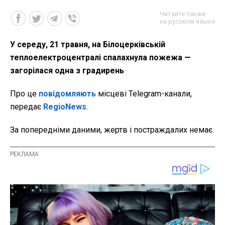
Читайте также
на русском языке
У середу, 21 травня, на Білоцерківській
теплоелектроцентралі спалахнула пожежа —
загорілася одна з градирень
Про це
повідомляють
місцеві Telegram-канали,
передає
RegioNews
.
За попередніми даними, жертв і постраждалих немає.