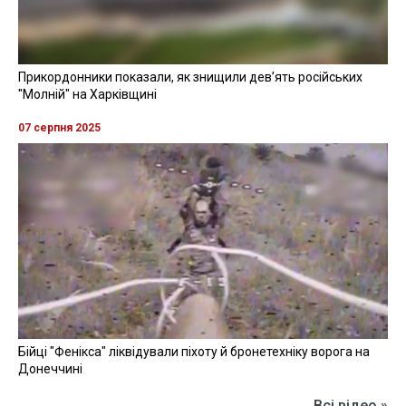
Прикордонники показали, як знищили девʼять російських
"Молній" на Харківщині
07 серпня 2025
Бійці "Фенікса" ліквідували піхоту й бронетехніку ворога на
Донеччині
Всі відео »