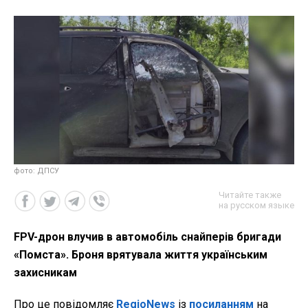
фото: ДПСУ
Читайте также
на русском языке
FPV-дрон влучив в автомобіль снайперів бригади
«Помста». Броня врятувала життя українським
захисникам
Про це повідомляє
RegioNews
із
посиланням
на