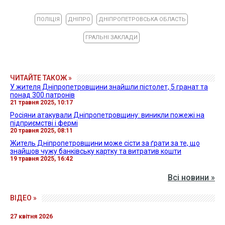
ПОЛІЦІЯ
ДНІПРО
ДНІПРОПЕТРОВСЬКА ОБЛАСТЬ
ГРАЛЬНІ ЗАКЛАДИ
ЧИТАЙТЕ ТАКОЖ »
У жителя Дніпропетровщини знайшли пістолет, 5 гранат та
понад 300 патронів
21 травня 2025, 10:17
Росіяни атакували Дніпропетровщину: виникли пожежі на
підприємстві і фермі
20 травня 2025, 08:11
Житель Дніпропетровщини може сісти за ґрати за те, що
знайшов чужу банківську картку та витратив кошти
19 травня 2025, 16:42
Всі новини »
ВІДЕО »
27 квітня 2026