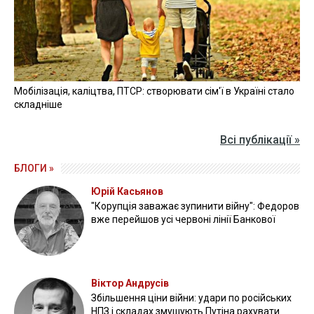
Мобілізація, каліцтва, ПТСР: створювати сім'ї в Україні стало
складніше
Всі публікації »
БЛОГИ »
Юрій Касьянов
"Корупція заважає зупинити війну": Федоров
вже перейшов усі червоні лінії Банкової
Віктор Андрусів
Збільшення ціни війни: удари по російських
НПЗ і складах змушують Путіна рахувати