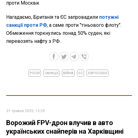
проти Москви.
Нагадаємо, Британія та ЄС запровадили
потужні
санкції проти РФ
, а саме проти "тіньового флоту".
Обмеження торкнулись понад 50% суден, які
перевозять нафту з РФ.
РОСІЯ
САНКЦІЇ
ВІЙНА
ЄС
ЄВРОСОЮЗ
21 травня 2025, 13:29
Ворожий FPV-дрон влучив в авто
українських снайперів на Харківщині