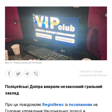
фото: Національна поліція
Читайте также
на русском языке
Поліцейські Дніпра викрили незаконний гральний
заклад
Про це повідомляє
RegioNews
із
посиланням
на
Головне управління Національної поліції в