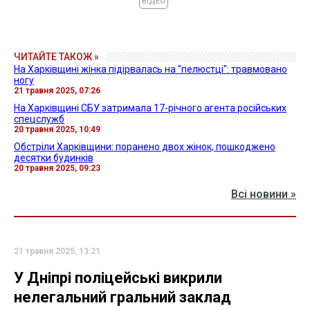
ВІДЕО
ЧИТАЙТЕ ТАКОЖ »
На Харківщині жінка підірвалась на "пелюстці": травмовано
ногу
21 травня 2025, 07:26
На Харківщині СБУ затримала 17-річного агента російських
спецслужб
20 травня 2025, 10:49
Обстріли Харківщини: поранено двох жінок, пошкоджено
десятки будинків
20 травня 2025, 09:23
Всі новини »
21 травня 2025, 13:21
У Дніпрі поліцейські викрили
нелегальний гральний заклад