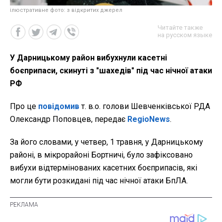
ілюстративне фото: з відкритих джерел
Читайте также
на русском языке
У Дарницькому район вибухнули касетні
боєприпаси, скинуті з "шахедів" під час нічної атаки
РФ
Про це
повідомив
т. в.о. голови Шевченківської РДА
Олександр Поповцев, передає
RegioNews
.
За його словами, у четвер, 1 травня, у Дарницькому
районі, в мікрорайоні Бортничі, було зафіксовано
вибухи відтермінованих касетних боєприпасів, які
могли бути розкидані під час нічної атаки БпЛА.