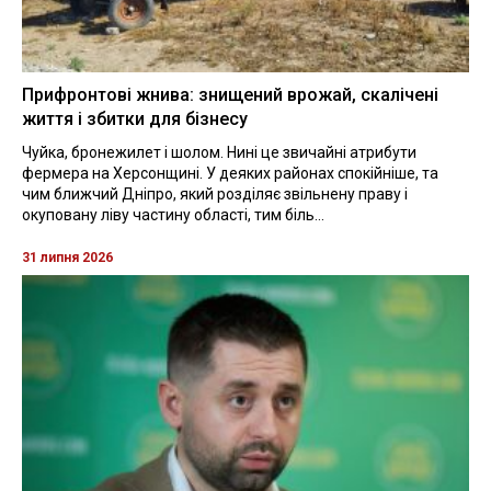
Прифронтові жнива: знищений врожай, скалічені
життя і збитки для бізнесу
Чуйка, бронежилет і шолом. Нині це звичайні атрибути
фермера на Херсонщині. У деяких районах спокійніше, та
чим ближчий Дніпро, який розділяє звільнену праву і
окуповану ліву частину області, тим біль...
31 липня 2026