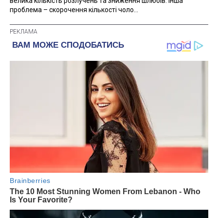
велика кількість розлучень та зниження шлюбів. Інша
проблема – скорочення кількості чоло...