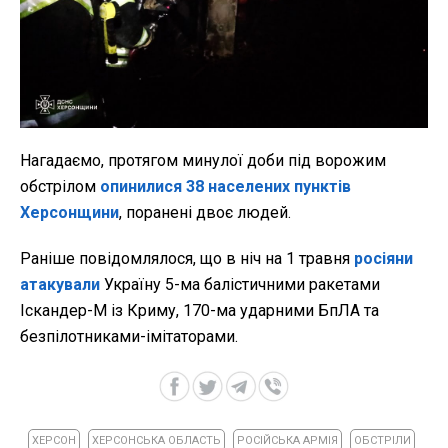
Нагадаємо, протягом минулої доби під ворожим
обстрілом
опинилися 38 населених пунктів
Херсонщини
, поранені двоє людей.
Раніше повідомлялося, що в ніч на 1 травня
росіяни
атакували
Україну 5-ма балістичними ракетами
Іскандер-М із Криму, 170-ма ударними БпЛА та
безпілотниками-імітаторами.
ХЕРСОН
ХЕРСОНСЬКА ОБЛАСТЬ
РОСІЙСЬКА АРМІЯ
ОБСТРІЛИ