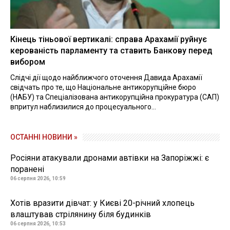
Кінець тіньової вертикалі: справа Арахамії руйнує
керованість парламенту та ставить Банкову перед
вибором
Слідчі дії щодо найближчого оточення Давида Арахамії
свідчать про те, що Національне антикорупційне бюро
(НАБУ) та Спеціалізована антикорупційна прокуратура (САП)
впритул наблизилися до процесуального...
ОСТАННІ НОВИНИ »
Росіяни атакували дронами автівки на Запоріжжі: є
поранені
06 серпня 2026, 10:59
Хотів вразити дівчат: у Києві 20-річний хлопець
влаштував стрілянину біля будинків
06 серпня 2026, 10:53