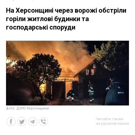
На Херсонщині через ворожі обстріли
горіли житлові будинки та
господарські споруди
фото: ДСНС Херсонщини
Читайте также
на русском языке