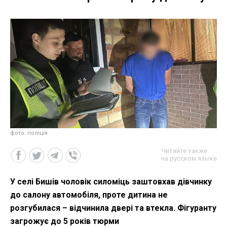
фото: поліція
Читайте также
на русском языке
У селі Бишів чоловік силоміць заштовхав дівчинку
до салону автомобіля, проте дитина не
розгубилася – відчинила двері та втекла. Фігуранту
загрожує до 5 років тюрми