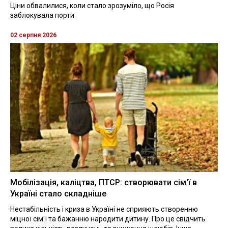
Ціни обвалилися, коли стало зрозуміло, що Росія
заблокувала порти
02 серпня 2026
Мобілізація, каліцтва, ПТСР: створювати сім'ї в
Україні стало складніше
Нестабільність і криза в Україні не сприяють створенню
міцної сім'ї та бажанню народити дитину. Про це свідчить