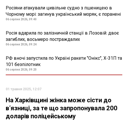
Росіяни атакували цивільне судно з пшеницею в
Чорному морі: загинув український моряк, є поранені
06 серпня 2026, 09:40
Росія вдарила по залізничній станції в Лозовій: двоє
загиблих, восьмеро постраждалих
06 серпня 2026, 09:24
РФ вночі запустила по Україні ракети "Онікс", Х-31П та
101 безпілотник
06 серпня 2026, 09:20
01 травня 2025, 12:07
На Харківщині жінка може сісти до
в’язниці, за те що запропонувала 200
доларів поліцейському