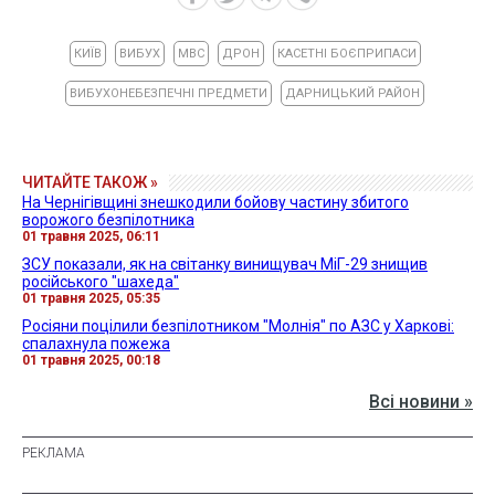
КИЇВ
ВИБУХ
МВС
ДРОН
КАСЕТНІ БОЄПРИПАСИ
ВИБУХОНЕБЕЗПЕЧНІ ПРЕДМЕТИ
ДАРНИЦЬКИЙ РАЙОН
ЧИТАЙТЕ ТАКОЖ »
На Чернігівщині знешкодили бойову частину збитого
ворожого безпілотника
01 травня 2025, 06:11
ЗСУ показали, як на світанку винищувач МіГ-29 знищив
російського "шахеда"
01 травня 2025, 05:35
Росіяни поцілили безпілотником "Молнія" по АЗС у Харкові:
спалахнула пожежа
01 травня 2025, 00:18
Всі новини »