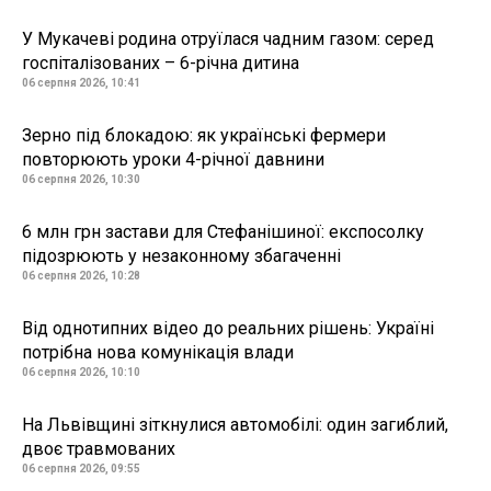
У Мукачеві родина отруїлася чадним газом: серед
госпіталізованих – 6-річна дитина
06 серпня 2026, 10:41
Зерно під блокадою: як українські фермери
повторюють уроки 4-річної давнини
06 серпня 2026, 10:30
6 млн грн застави для Стефанішиної: експосолку
підозрюють у незаконному збагаченні
06 серпня 2026, 10:28
Від однотипних відео до реальних рішень: Україні
потрібна нова комунікація влади
06 серпня 2026, 10:10
На Львівщині зіткнулися автомобілі: один загиблий,
двоє травмованих
06 серпня 2026, 09:55