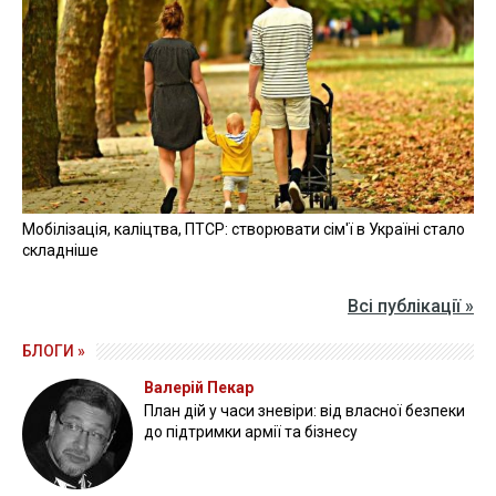
Мобілізація, каліцтва, ПТСР: створювати сім'ї в Україні стало
складніше
Всі публікації »
БЛОГИ »
Валерій Пекар
План дій у часи зневіри: від власної безпеки
до підтримки армії та бізнесу