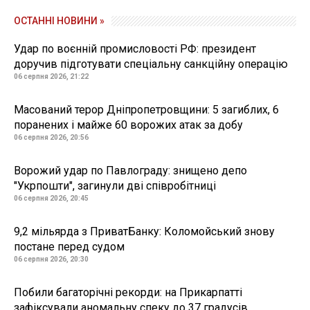
ОСТАННІ НОВИНИ »
Удар по воєнній промисловості РФ: президент
доручив підготувати спеціальну санкційну операцію
06 серпня 2026, 21:22
Масований терор Дніпропетровщини: 5 загиблих, 6
поранених і майже 60 ворожих атак за добу
06 серпня 2026, 20:56
Ворожий удар по Павлограду: знищено депо
"Укрпошти", загинули дві співробітниці
06 серпня 2026, 20:45
9,2 мільярда з ПриватБанку: Коломойський знову
постане перед судом
06 серпня 2026, 20:30
Побили багаторічні рекорди: на Прикарпатті
зафіксували аномальну спеку до 37 градусів