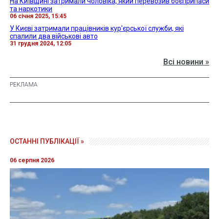
На Київщині затримали чоловіка, який перевозив боєприпаси
та наркотики
06 січня 2025, 15:45
У Києві затримали працівників кур'єрської служби, які
спалили два військові авто
31 грудня 2024, 12:05
Всі новини »
ОСТАННІ ПУБЛІКАЦІЇ »
06 серпня 2026