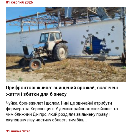
01 серпня 2026
Прифронтові жнива: знищений врожай, скалічені
життя і збитки для бізнесу
Чуйка, бронежилет і шолом. Нині це звичайні атрибути
фермера на Херсонщині. У деяких районах спокійніше, та
чим ближчий Дніпро, який розділяє звільнену праву і
окуповану ліву частину області, тим біль...
31 липня 2026