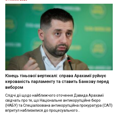
Кінець тіньової вертикалі: справа Арахамії руйнує
керованість парламенту та ставить Банкову перед
вибором
Слідчі дії щодо найближчого оточення Давида Арахамії
свідчать про те, що Національне антикорупційне бюро
(НАБУ) та Спеціалізована антикорупційна прокуратура (САП)
впритул наблизилися до процесуального...