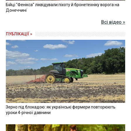
Бійці "Фенікса" ліквідували піхоту й бронетехніку ворога на
Донеччині
Всі відео »
ПУБЛІКАЦІЇ »
Зерно під блокадою: як українські фермери повторюють
уроки 4-річної давнини