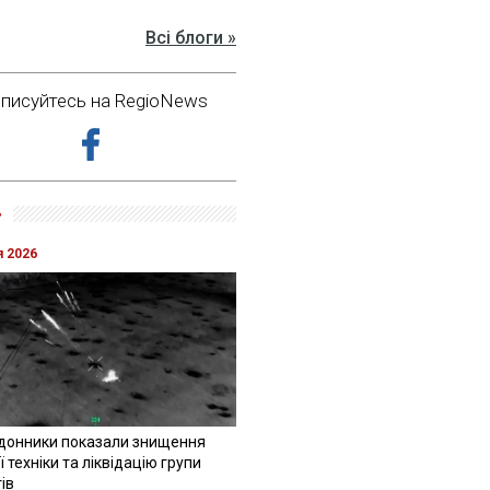
Всі блоги »
дписуйтесь на RegioNews
»
я 2026
донники показали знищення
 техніки та ліквідацію групи
ів