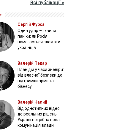
Всі публікації »
»
Сергій Фурса
Один удар – і хвиля
паніки: як Росія
намагається зламати
українців
Валерій Пекар
План дій у часи зневіри:
від власної безпеки до
підтримки армії та
бізнесу
Валерій Чалий
Від однотипних відео
до реальних рішень:
Україні потрібна нова
комунікація влади