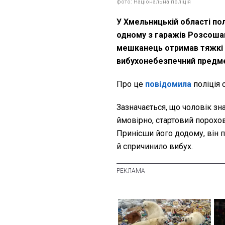
фото: Національна поліція
У Хмельницькій області пол
одному з гаражів Розсошан
мешканець отримав тяжкі 
вибухонебезпечний предм
Про це
повідомила
поліція 
Зазначається, що чоловік з
ймовірно, стартовий порохов
Принісши його додому, він п
й спричинило вибух.