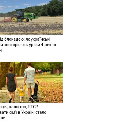
ід блокадою: як українські
и повторюють уроки 4-річної
и
ація, каліцтва, ПТСР:
ати сім'ї в Україні стало
іше