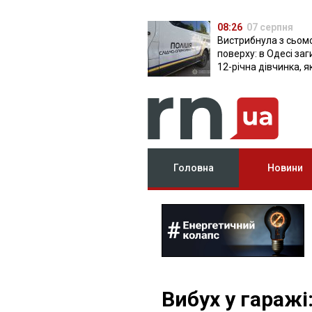
08:26
07 серпня
Вистрибнула з сьом
поверху: в Одесі за
12-річна дівчинка, я
приїхала на відпочи
Головна
Новини
Вибух у гаражі