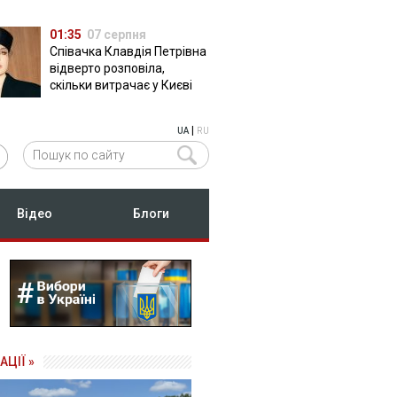
01:35
07 серпня
Співачка Клавдія Петрівна
відверто розповіла,
скільки витрачає у Києві
|
UA
RU
Відео
Блоги
АЦІЇ »