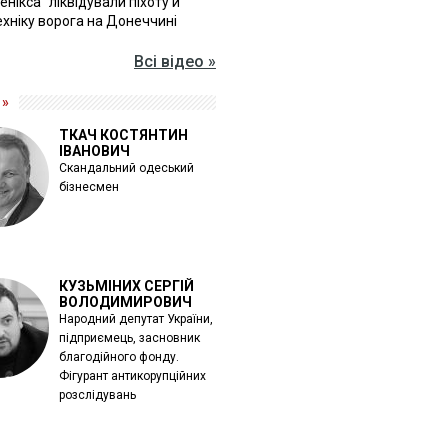
Фенікса" ліквідували піхоту й
хніку ворога на Донеччині
Всі відео »
 »
ТКАЧ КОСТЯНТИН
ІВАНОВИЧ
Скандальний одеський
бізнесмен
КУЗЬМІНИХ СЕРГІЙ
ВОЛОДИМИРОВИЧ
Народний депутат України,
підприємець, засновник
благодійного фонду.
Фігурант антикорупційних
розслідувань