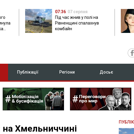
07:36
07 серпня
ого
Під час жнив у полі на
гинула
Рівненщині спалахнув
ка
комбайн
нок
Публікації
Регіони
Досьє
ПУБЛІК
: на Хмельниччині