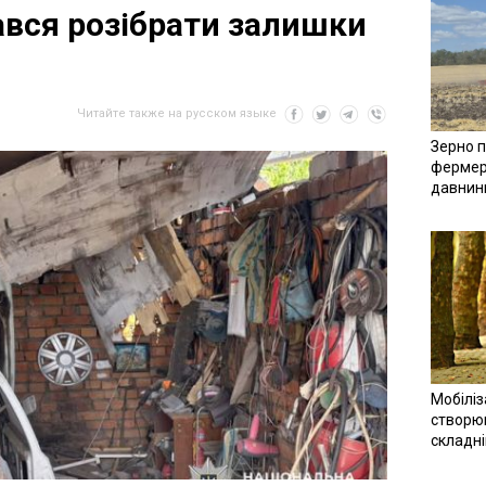
ався розібрати залишки
Читайте также на русском языке
Зерно п
фермер
давнин
Мобіліз
створюв
складн