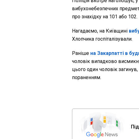
Поліція вкотре наголошує, у
вибухонебезпечних предметів
про знахідку на 101 або 102.
Нагадаємо, на Київщині
виб
Хлопчика госпіталізували.
Раніше
на Закарпатті в буд
чоловік випадково висмикнув
цього один чоловік загинув, 
пораненням.
Під