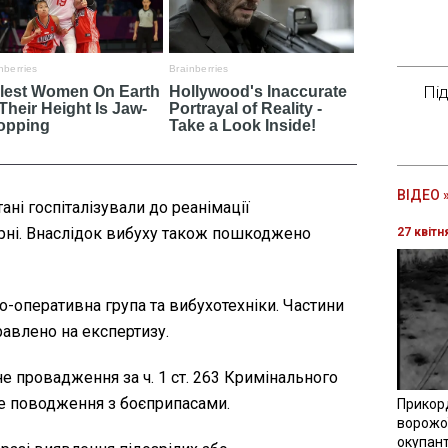
Пі
ВІДЕО 
ні госпіталізували до реанімації
рні. Внаслідок вибуху також пошкоджено
27 квітн
чо-оперативна група та вибухотехніки. Частини
равлено на експертизу.
е провадження за ч. 1 ст. 263 Кримінального
е поводження з боєприпасами.
Прикор
ворожої
окупант