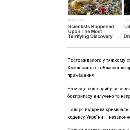
Постраждалого у тяжкому ста
Хмельницької обласної ліка
приміщення.
На місце події прибули слід
боєприпасу вилучено та нап
Поліція відкрила кримінальн
кодексу України — незаконн