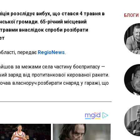
іція розслідує вибух, що стався 4 травня в
БЛОГИ 
ської громади. 65-річний місцевий
травми внаслідок спроби розібрати
ет
області, передає
RegioNews
.
найшов за межами села частину боєприпасу —
ий заряд від протитанкової керованої ракети.
очав власноруч розбирати снаряд у гаражі, що