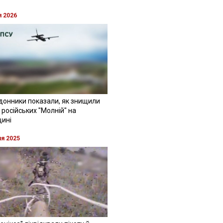
я 2026
донники показали, як знищили
 російських "Молній" на
щині
ня 2025