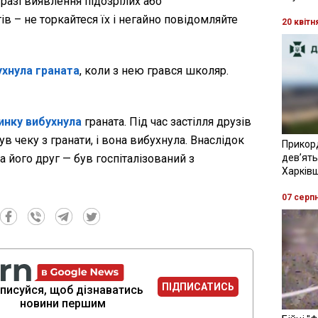
 разі виявлення підозрілих або
 – не торкайтеся їх і негайно повідомляйте
20 квітн
ухнула граната
, коли з нею грався школяр.
инку вибухнула
граната. Під час застілля друзів
 чеку з гранати, і вона вибухнула. Внаслідок
Прикор
а його друг — був госпіталізований з
девʼять
Харків
07 серп
ПІДПИСАТИСЬ
писуйся, щоб дізнаватись
новини першим