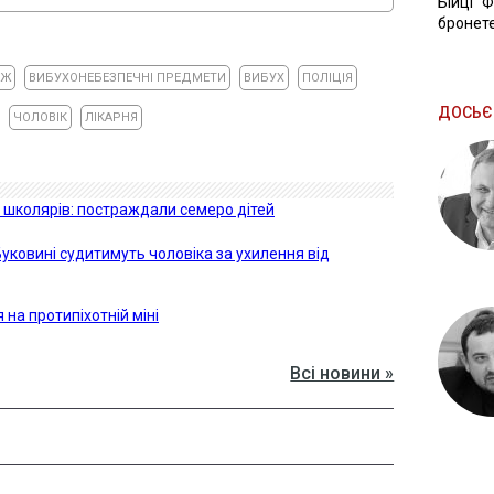
Бійці "
бронете
АЖ
ВИБУХОНЕБЕЗПЕЧНІ ПРЕДМЕТИ
ВИБУХ
ПОЛІЦІЯ
ДОСЬЄ
ЧОЛОВІК
ЛІКАРНЯ
 школярів: постраждали семеро дітей
Буковині судитимуть чоловіка за ухилення від
 на протипіхотній міні
Всі новини »