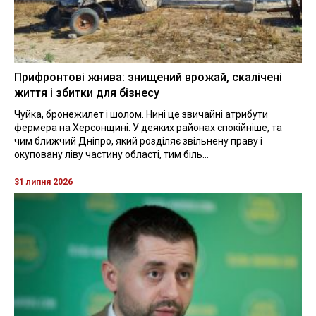
Прифронтові жнива: знищений врожай, скалічені
життя і збитки для бізнесу
Чуйка, бронежилет і шолом. Нині це звичайні атрибути
фермера на Херсонщині. У деяких районах спокійніше, та
чим ближчий Дніпро, який розділяє звільнену праву і
окуповану ліву частину області, тим біль...
31 липня 2026