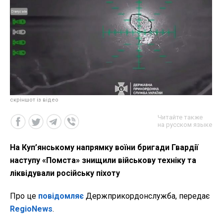
скріншот із відео
Читайте также
на русском языке
На Куп’янському напрямку воїни бригади Гвардії
наступу «Помста» знищили військову техніку та
ліквідували російську піхоту
Про це
повідомляє
Держприкордонслужба, передає
RegioNews
.