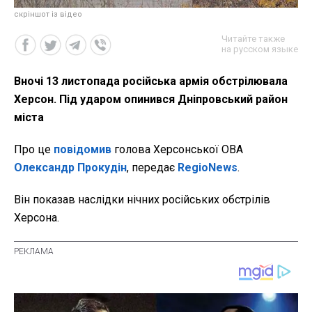
скріншот із відео
Читайте также
на русском языке
Вночі 13 листопада російська армія обстрілювала
Херсон. Під ударом опинився Дніпровський район
міста
Про це
повідомив
голова Херсонської ОВА
Олександр Прокудін
, передає
RegioNews
.
Він показав наслідки нічних російських обстрілів
Херсона.