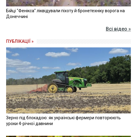
Бійці "Фенікса" ліквідували піхоту й бронетехніку ворога на
Донеччині
Всі відео »
ПУБЛІКАЦІЇ »
Зерно під блокадою: як українські фермери повторюють
уроки 4-річної давнини