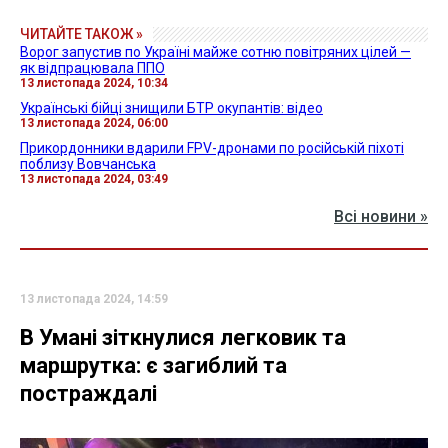
ЧИТАЙТЕ ТАКОЖ »
Ворог запустив по Україні майже сотню повітряних цілей —
як відпрацювала ППО
13 листопада 2024, 10:34
Українські бійці знищили БТР окупантів: відео
13 листопада 2024, 06:00
Прикордонники вдарили FPV-дронами по російській піхоті
поблизу Вовчанська
13 листопада 2024, 03:49
Всі новини »
13 листопада 2024, 14:59
В Умані зіткнулися легковик та
маршрутка: є загиблий та
постраждалі