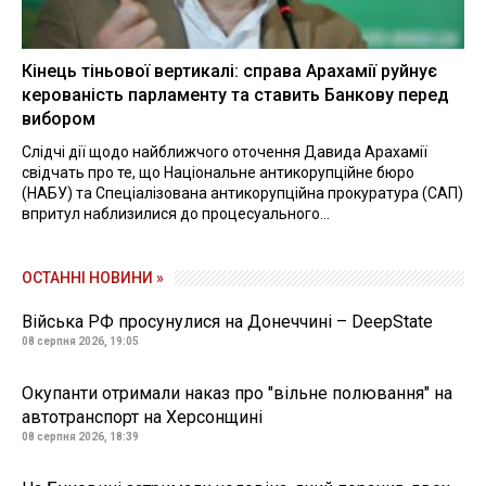
Кінець тіньової вертикалі: справа Арахамії руйнує
керованість парламенту та ставить Банкову перед
вибором
Слідчі дії щодо найближчого оточення Давида Арахамії
свідчать про те, що Національне антикорупційне бюро
(НАБУ) та Спеціалізована антикорупційна прокуратура (САП)
впритул наблизилися до процесуального...
ОСТАННІ НОВИНИ »
Війська РФ просунулися на Донеччині – DeepState
08 серпня 2026, 19:05
Окупанти отримали наказ про "вільне полювання" на
автотранспорт на Херсонщині
08 серпня 2026, 18:39