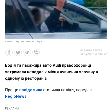
фото: Національна поліція
Читайте также
на русском языке
Водія та пасажира авто Audi правоохоронці
затримали неподалік місця вчинення злочину в
одному із ресторанів
Про це
повідомила
столична поліція, передає
RegioNews
.