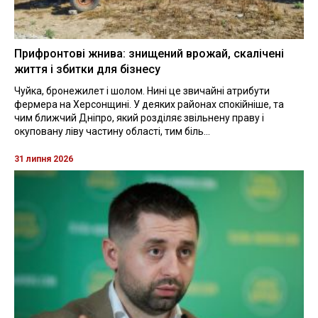
Прифронтові жнива: знищений врожай, скалічені
життя і збитки для бізнесу
Чуйка, бронежилет і шолом. Нині це звичайні атрибути
фермера на Херсонщині. У деяких районах спокійніше, та
чим ближчий Дніпро, який розділяє звільнену праву і
окуповану ліву частину області, тим біль...
31 липня 2026