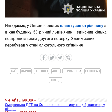
Нагадаємо, у Львові чоловік
влаштував стрілянину
з
вікна будинку. 53-річний львів'янин – здійснив кілька
пострілів із вікна другого поверху. Зловмисник
перебував у стані алкогольного сп'яніння.
КИЇВ
ЗБРОЯ
ПІСТОЛЕТ
АВТО
СТРІЛЯНИНА
РЕСТОРАН
ПОЛІЦІЯ
ЧИТАЙТЕ ТАКОЖ »
Смертельна ДТП на Хмельниччині: загинув водій, пасажир у
лікарні