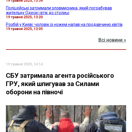
19 травня 2025, 13:39
Поліцейські затримали зловмисника, який пограбував
жительку Одеси і втік до столиці
19 травня 2025, 13:20
Розбій у Києві: чоловік із ножем напав на продавчиню квітів
19 травня 2025, 13:05
Всі новини »
19 травня 2025, 14:14
СБУ затримала агента російського
ГРУ, який шпигував за Силами
оборони на півночі