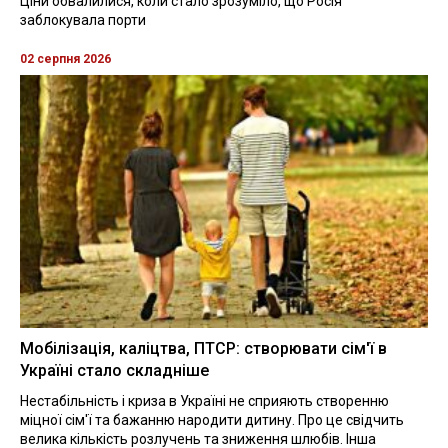
Ціни обвалилися, коли стало зрозуміло, що Росія
заблокувала порти
02 серпня 2026
Мобілізація, каліцтва, ПТСР: створювати сім'ї в
Україні стало складніше
Нестабільність і криза в Україні не сприяють створенню
міцної сім'ї та бажанню народити дитину. Про це свідчить
велика кількість розлучень та зниження шлюбів. Інша