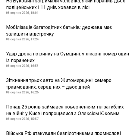
На Буковині затримали чоловіка, який поранив двох
поліцейських і 11 днів ховався в лісі
08 серпня 2026, 18:01
Мобілізація багатодітних батьків: держава має
залишити відстрочку
08 серпня 2026, 17:24
Удар дрона по ринку на Сумщині: у лікарні помер один
із поранених
08 серпня 2026, 16:53
Зіткнення трьох авто на Житомирщині: семеро
травмованих, серед них – двоє дітей
08 серпня 2026, 16:26
Понад 25 років займався поверненням тіл загиблих
на війні: у Києві попрощалися з Олексієм Юковим
08 серпня 2026, 15:57
Війська РФ атакували безпілотниками промислові