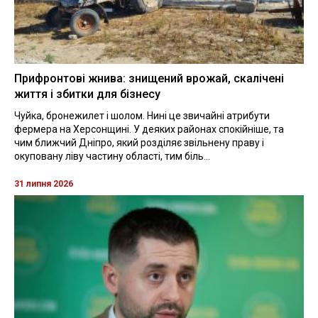
Прифронтові жнива: знищений врожай, скалічені
життя і збитки для бізнесу
Чуйка, бронежилет і шолом. Нині це звичайні атрибути
фермера на Херсонщині. У деяких районах спокійніше, та
чим ближчий Дніпро, який розділяє звільнену праву і
окуповану ліву частину області, тим біль...
31 липня 2026