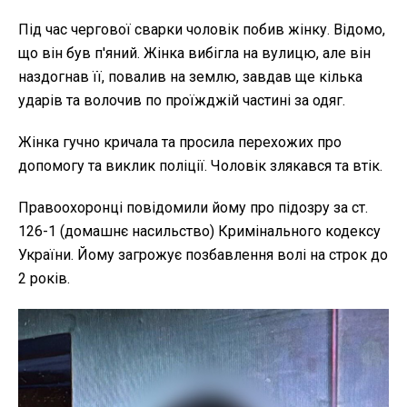
Під час чергової сварки чоловік побив жінку. Відомо,
що він був п'яний. Жінка вибігла на вулицю, але він
наздогнав її, повалив на землю, завдав ще кілька
ударів та волочив по проїжджій частині за одяг.
Жінка гучно кричала та просила перехожих про
допомогу та виклик поліції. Чоловік злякався та втік.
Правоохоронці повідомили йому про підозру за ст.
126-1 (домашнє насильство) Кримінального кодексу
України. Йому загрожує позбавлення волі на строк до
2 років.