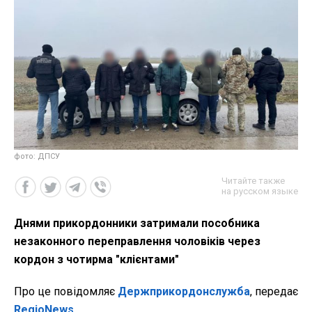
фото: ДПСУ
Читайте также
на русском языке
Днями прикордонники затримали пособника
незаконного переправлення чоловіків через
кордон з чотирма "клієнтами"
Про це повідомляє
Держприкордонслужба
, передає
RegioNews
.