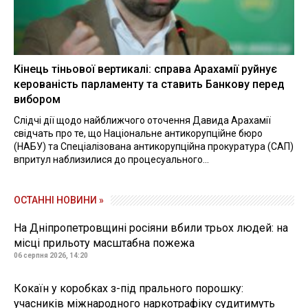
Кінець тіньової вертикалі: справа Арахамії руйнує
керованість парламенту та ставить Банкову перед
вибором
Слідчі дії щодо найближчого оточення Давида Арахамії
свідчать про те, що Національне антикорупційне бюро
(НАБУ) та Спеціалізована антикорупційна прокуратура (САП)
впритул наблизилися до процесуального...
ОСТАННІ НОВИНИ »
На Дніпропетровщині росіяни вбили трьох людей: на
місці прильоту масштабна пожежа
06 серпня 2026, 14:20
Кокаїн у коробках з-під прального порошку:
учасників міжнародного наркотрафіку судитимуть