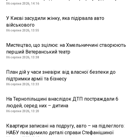
06 серпня 2026, 14:16
У Києві засудили жінку, яка підірвала авто
військового
06 серпня 2026, 13:55
Мистецтво, що зцілює: на Хмельниччині створюють
перший Ветеранський театр
06 серпня 2026, 13:38
План дій у часи зневіри: від власної безпеки до
підтримки армії та бізнесу
06 серпня 2026, 13:33
На Тернопільщині внаслідок ДТП постраждали 6
людей, серед них – дитина
06 серпня 2026, 13:20
Квартири записані на подругу, авто – на підлеглого:
НАБУ повідомило деталі справи Стефанішиної