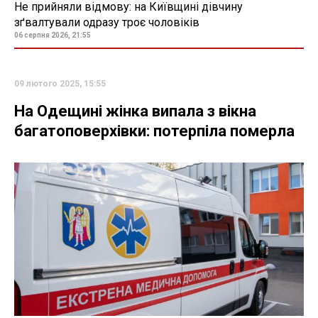
Не прийняли відмову: на Київщині дівчину
зґвалтували одразу троє чоловіків
06 серпня 2026, 21:55
09 лютого 2025, 15:55
На Одещині жінка випала з вікна
багатоповерхівки: потерпіла померла