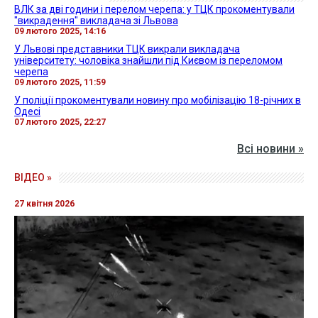
ВЛК за дві години і перелом черепа: у ТЦК прокоментували
"викрадення" викладача зі Львова
09 лютого 2025, 14:16
У Львові представники ТЦК викрали викладача
університету: чоловіка знайшли під Києвом із переломом
черепа
09 лютого 2025, 11:59
У поліції прокоментували новину про мобілізацію 18-річних в
Одесі
07 лютого 2025, 22:27
Всі новини »
ВІДЕО »
27 квітня 2026