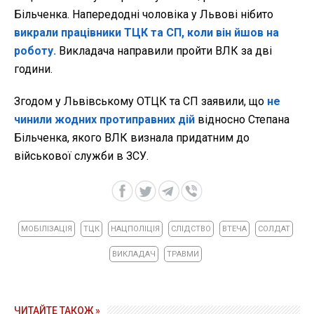
Більченка. Напередодні чоловіка у Львові нібито
викрали працівники ТЦК та СП, коли він йшов на
роботу.
Викладача направили пройти ВЛК за дві
години.
Згодом у Львівському ОТЦК та СП заявили, що
не
чинили жодних протиправних дій
відносно Степана
Більченка, якого ВЛК визнала придатним до
військової служби в ЗСУ.
МОБІЛІЗАЦІЯ
ТЦК
НАЦПОЛІЦІЯ
СЛІДСТВО
ВТЕЧА
СОЛДАТ
ВИКЛАДАЧ
ТРАВМИ
ЧИТАЙТЕ ТАКОЖ »