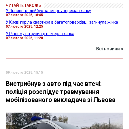
ЧИТАЙТЕ ТАКОЖ »
У Львові тролейбус насмерть переїхав жінку
07 лютого 2025, 18:45
У Києві горіла квартира в багатоповерхівці: загинула жінка
07 лютого 2025, 12:25
У Рівному на зупинці померла жінка
07 лютого 2025, 11:20
Всі новини »
09 лютого 2025, 15:15
Вистрибнув з авто під час втечі:
поліція розслідує травмування
мобілізованого викладача зі Львова