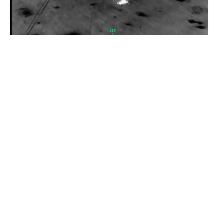
Прикордонники показали знищення ворожої техніки та
ліквідацію групи окупантів
20 квітня 2026
Прикордонники показали, як знищили девʼять російських
"Молній" на Харківщині
07 серпня 2025