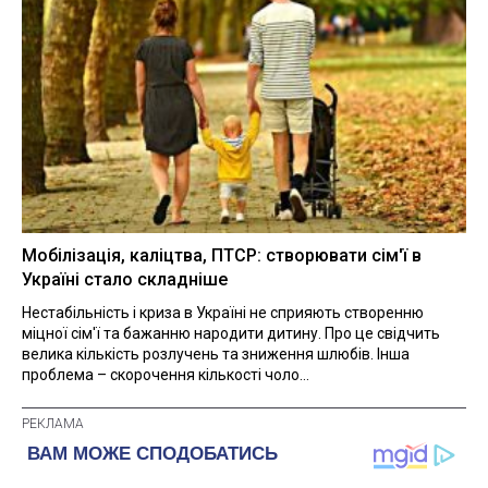
Мобілізація, каліцтва, ПТСР: створювати сім'ї в
Україні стало складніше
Нестабільність і криза в Україні не сприяють створенню
міцної сім'ї та бажанню народити дитину. Про це свідчить
велика кількість розлучень та зниження шлюбів. Інша
проблема – скорочення кількості чоло...