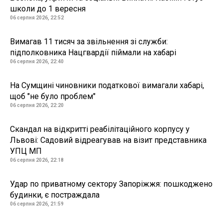
школи до 1 вересня
06 серпня 2026, 22:52
Вимагав 11 тисяч за звільнення зі служби:
підполковника Нацгвардії піймали на хабарі
06 серпня 2026, 22:40
На Сумщині чиновники податкової вимагали хабарі,
щоб "не було проблем"
06 серпня 2026, 22:20
Скандал на відкритті реабілітаційного корпусу у
Львові: Садовий відреагував на візит представника
УПЦ МП
06 серпня 2026, 22:18
Удар по приватному сектору Запоріжжя: пошкоджено
будинки, є постраждала
06 серпня 2026, 21:59