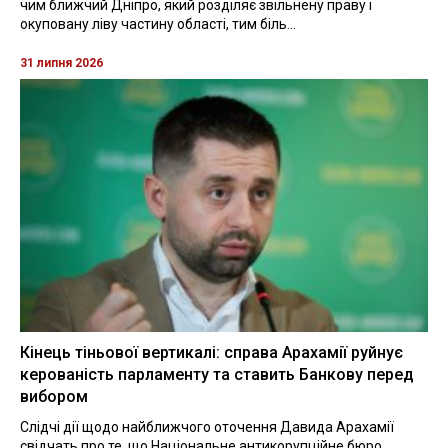
чим ближчий Дніпро, який розділяє звільнену праву і
окуповану ліву частину області, тим біль...
31 липня 2026
Кінець тіньової вертикалі: справа Арахамії руйнує
керованість парламенту та ставить Банкову перед
вибором
Слідчі дії щодо найближчого оточення Давида Арахамії
свідчать про те, що Національне антикорупційне бюро