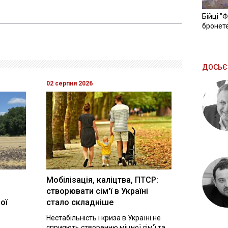
Бійці "
бронете
ДОСЬЄ
02 серпня 2026
Мобілізація, каліцтва, ПТСР:
створювати сім'ї в Україні
ої
стало складніше
Нестабільність і криза в Україні не
сприяють створенню міцної сім'ї та