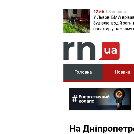
12:56
08 серпня
У Львові BMW врізав
будівлю: водій загин
пасажир у важкому 
Головна
Новини
На Дніпропетр