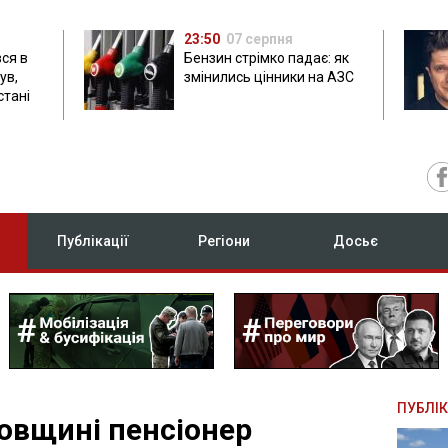
23:50
07 серпня
ся в
Бензин стрімко падає: як
ув,
змінились цінники на АЗС
стані
Публікації
Регіони
Досьє
ПУБЛІК
овщині пенсіонер