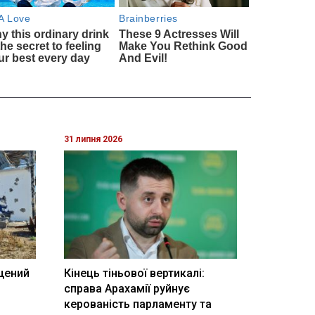
31 липня 2026
щений
Кінець тіньової вертикалі:
і
справа Арахамії руйнує
керованість парламенту та