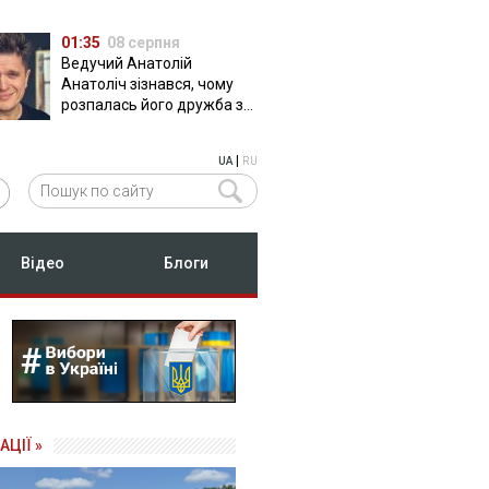
01:35
08 серпня
Ведучий Анатолій
Анатоліч зізнався, чому
розпалась його дружба з
Остапчуком
|
UA
RU
Відео
Блоги
АЦІЇ »