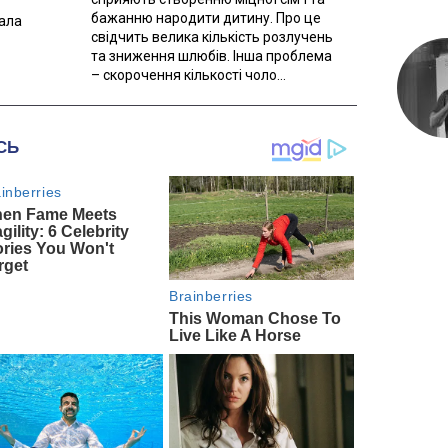
бажанню народити дитину. Про це
вала
свідчить велика кількість розлучень
та зниження шлюбів. Інша проблема
– скорочення кількості чоло...