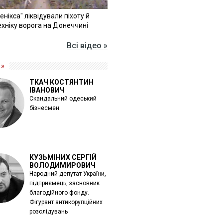
Фенікса" ліквідували піхоту й
хніку ворога на Донеччині
Всі відео »
 »
ТКАЧ КОСТЯНТИН
ІВАНОВИЧ
Скандальний одеський
бізнесмен
КУЗЬМІНИХ СЕРГІЙ
ВОЛОДИМИРОВИЧ
Народний депутат України,
підприємець, засновник
благодійного фонду.
Фігурант антикорупційних
розслідувань