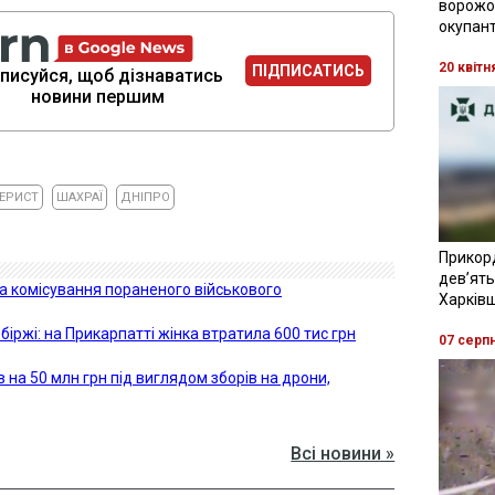
ворожої
окупант
20 квітн
ПІДПИСАТИСЬ
писуйся, щоб дізнаватись
новини першим
ЕРИСТ
ШАХРАЇ
ДНІПРО
Прикор
девʼять
за комісування пораненого військового
Харків
іржі: на Прикарпатті жінка втратила 600 тис грн
07 серп
в на 50 млн грн під виглядом зборів на дрони,
Всі новини »