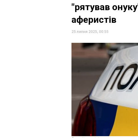
"рятував онуку
аферистів
25 липня 2025, 00:55