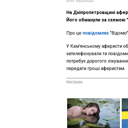
Фото: Нацполіція
На Дніпропетровщині афери
Його обманули за схемою "
Про це
повідомляє
"Відомо"
У Кам'янському аферисти об
зателефонували та повідоми
потребує дорогого лікування
передати гроші аферистам.