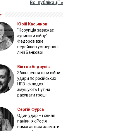
Всі публікації »
»
Юрій Касьянов
"Корупція заважає
зупинити війну":
Федоров вже
перейшов усі червоні
лінії Банкової
Віктор Андрусів
Збільшення ціни війни:
удари по російських
НПЗ і складах
змушують Путіна
рахувати гроші
Сергій Фурса
Один удар – і хвиля
паніки: як Росія
намагається зламати