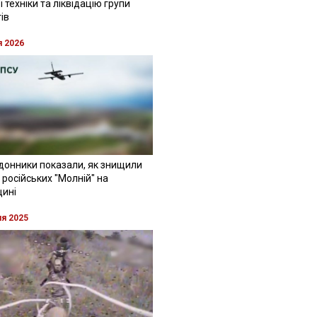
 техніки та ліквідацію групи
ів
я 2026
донники показали, як знищили
 російських "Молній" на
щині
ня 2025