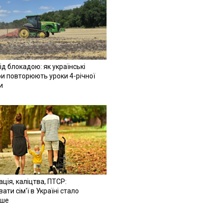
ід блокадою: як українські
и повторюють уроки 4-річної
и
ація, каліцтва, ПТСР:
ати сім'ї в Україні стало
іше