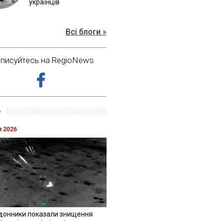
українців
Всі блоги »
дписуйтесь на RegioNews
»
я 2026
донники показали знищення