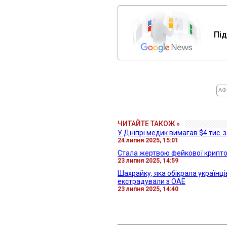
Під
АФ
ЧИТАЙТЕ ТАКОЖ »
У Дніпрі медик вимагав $4 тис. 
24 липня 2025, 15:01
Стала жертвою фейкової криптоб
23 липня 2025, 14:59
Шахрайку, яка обікрала українці
екстрадували з ОАЕ
23 липня 2025, 14:40