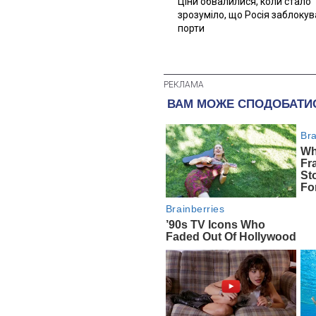
Ціни обвалилися, коли стало
зрозуміло, що Росія заблоку
порти