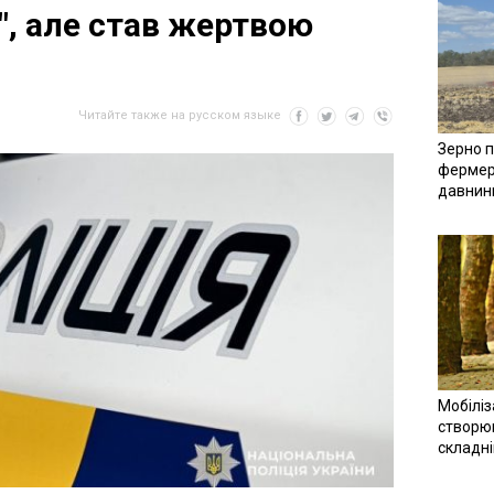
", але став жертвою
Читайте также на русском языке
Зерно п
фермер
давнин
Мобіліз
створюв
складн