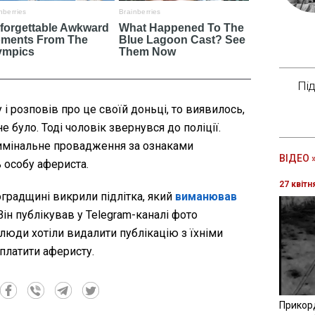
Пі
і розповів про це своїй доньці, то виявилось,
е було. Тоді чоловік звернувся до поліції.
имінальне провадження за ознаками
ВІДЕО 
 особу афериста.
27 квітн
оградщині викрили підлітка, який
виманював
 Він публікував у Telegram-каналі фото
люди хотіли видалити публікацію з їхніми
платити аферисту.
Прикор