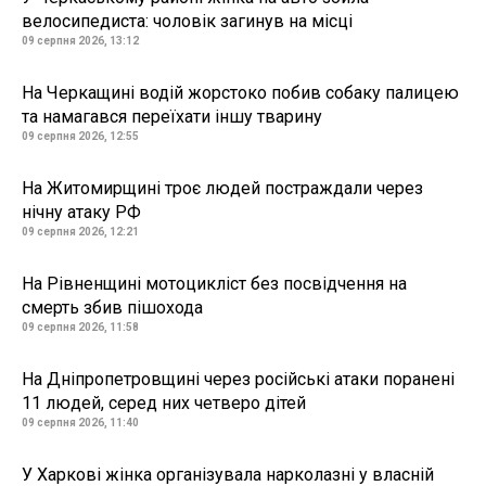
велосипедиста: чоловік загинув на місці
09 серпня 2026, 13:12
На Черкащині водій жорстоко побив собаку палицею
та намагався переїхати іншу тварину
09 серпня 2026, 12:55
На Житомирщині троє людей постраждали через
нічну атаку РФ
09 серпня 2026, 12:21
На Рівненщині мотоцикліст без посвідчення на
смерть збив пішохода
09 серпня 2026, 11:58
На Дніпропетровщині через російські атаки поранені
11 людей, серед них четверо дітей
09 серпня 2026, 11:40
У Харкові жінка організувала нарколазні у власній