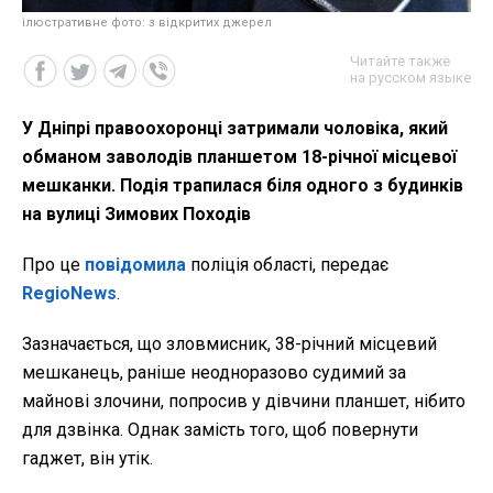
ілюстративне фото: з відкритих джерел
Читайте также
на русском языке
У Дніпрі правоохоронці затримали чоловіка, який
обманом заволодів планшетом 18-річної місцевої
мешканки. Подія трапилася біля одного з будинків
на вулиці Зимових Походів
Про це
повідомила
поліція області, передає
RegioNews
.
Зазначається, що зловмисник, 38-річний місцевий
мешканець, раніше неодноразово судимий за
майнові злочини, попросив у дівчини планшет, нібито
для дзвінка. Однак замість того, щоб повернути
гаджет, він утік.