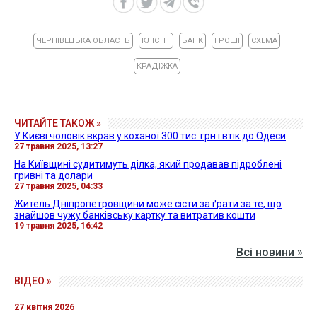
ЧЕРНІВЕЦЬКА ОБЛАСТЬ
КЛІЄНТ
БАНК
ГРОШІ
СХЕМА
КРАДІЖКА
ЧИТАЙТЕ ТАКОЖ »
У Києві чоловік вкрав у коханої 300 тис. грн і втік до Одеси
27 травня 2025, 13:27
На Київщині судитимуть ділка, який продавав підроблені
гривні та долари
27 травня 2025, 04:33
Житель Дніпропетровщини може сісти за ґрати за те, що
знайшов чужу банківську картку та витратив кошти
19 травня 2025, 16:42
Всі новини »
ВІДЕО »
27 квітня 2026