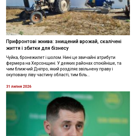
Прифронтові жнива: знищений врожай, скалічені
життя і збитки для бізнесу
Чуйка, бронежилет і шолом. Нині це звичайні атрибути
фермера на Херсонщині. У деяких районах спокійніше, та
чим ближчий Дніпро, який розділяє звільнену праву і
окуповану ліву частину області, тим біль...
31 липня 2026