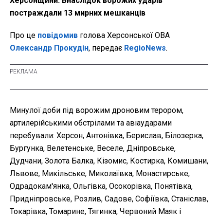
Херсонщини. Внаслідок ворожих ударів
постраждали 13 мирних мешканців
Про це
повідомив
голова Херсонської ОВА
Олександр Прокудін
, передає
RegioNews
.
Минулої доби під ворожим дроновим терором,
артилерійськими обстрілами та авіаударами
перебували: Херсон, Антонівка, Берислав, Білозерка,
Бургунка, Велетенське, Веселе, Дніпровське,
Дудчани, Золота Балка, Кізомис, Костирка, Комишани,
Львове, Микільське, Миколаївка, Монастирське,
Одрадокам'янка, Ольгівка, Осокорівка, Понятівка,
Придніпровське, Розлив, Садове, Софіївка, Станіслав,
Токарівка, Томарине, Тягинка, Червоний Маяк і