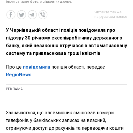
ілюстративне фото: з відкритих джерел
Читайте также
на русском языке
У Чернівецькій області поліція повідомила про
підозру 30-річному ексспівробітнику державного
банку, який незаконно втручався в автоматизовану
систему та привласнював гроші клієнтів
Про це
повідомила
поліція області, передає
RegioNews
.
Зазначається, що зловмисник змінював номери
телефонів у банківських записах на власний,
отримуючи доступ до рахунків та переводячи кошти