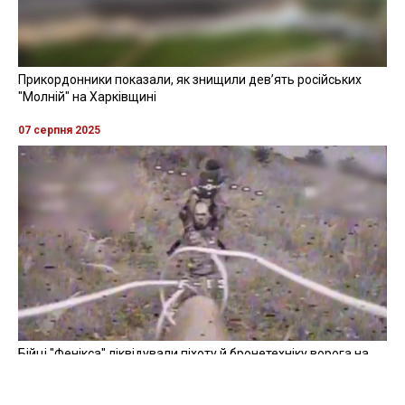
Прикордонники показали, як знищили девʼять російських
"Молній" на Харківщині
07 серпня 2025
Бійці "Фенікса" ліквідували піхоту й бронетехніку ворога на
Донеччині