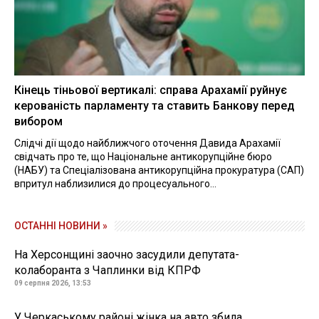
Кінець тіньової вертикалі: справа Арахамії руйнує
керованість парламенту та ставить Банкову перед
вибором
Слідчі дії щодо найближчого оточення Давида Арахамії
свідчать про те, що Національне антикорупційне бюро
(НАБУ) та Спеціалізована антикорупційна прокуратура (САП)
впритул наблизилися до процесуального...
ОСТАННІ НОВИНИ »
На Херсонщині заочно засудили депутата-
колаборанта з Чаплинки від КПРФ
09 серпня 2026, 13:53
У Черкаському районі жінка на авто збила