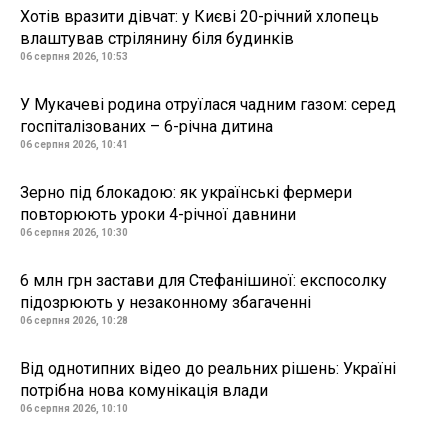
Хотів вразити дівчат: у Києві 20-річний хлопець
влаштував стрілянину біля будинків
06 серпня 2026, 10:53
У Мукачеві родина отруїлася чадним газом: серед
госпіталізованих – 6-річна дитина
06 серпня 2026, 10:41
Зерно під блокадою: як українські фермери
повторюють уроки 4-річної давнини
06 серпня 2026, 10:30
6 млн грн застави для Стефанішиної: експосолку
підозрюють у незаконному збагаченні
06 серпня 2026, 10:28
Від однотипних відео до реальних рішень: Україні
потрібна нова комунікація влади
06 серпня 2026, 10:10