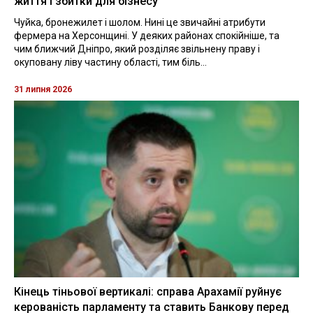
життя і збитки для бізнесу
Чуйка, бронежилет і шолом. Нині це звичайні атрибути
фермера на Херсонщині. У деяких районах спокійніше, та
чим ближчий Дніпро, який розділяє звільнену праву і
окуповану ліву частину області, тим біль...
31 липня 2026
Кінець тіньової вертикалі: справа Арахамії руйнує
керованість парламенту та ставить Банкову перед