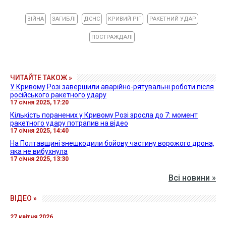
ВІЙНА
ЗАГИБЛІ
ДСНС
КРИВИЙ РІГ
РАКЕТНИЙ УДАР
ПОСТРАЖДАЛІ
ЧИТАЙТЕ ТАКОЖ »
У Кривому Розі завершили аварійно-рятувальні роботи після
російського ракетного удару
17 січня 2025, 17:20
Кількість поранених у Кривому Розі зросла до 7: момент
ракетного удару потрапив на відео
17 січня 2025, 14:40
На Полтавщині знешкодили бойову частину ворожого дрона,
яка не вибухнула
17 січня 2025, 13:30
Всі новини »
ВІДЕО »
27 квітня 2026