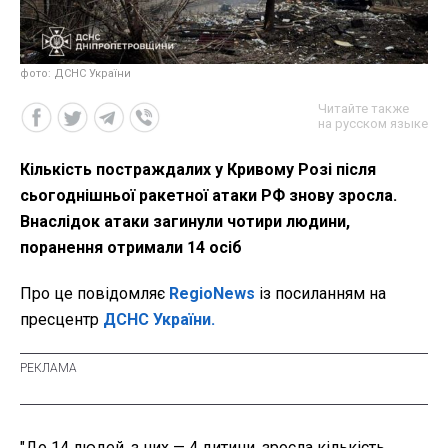
фото: ДСНС України
Читайте также
на русском языке
Кількість постраждалих у Кривому Розі після
сьогоднішньої ракетної атаки РФ знову зросла.
Внаслідок атаки загинули чотири людини,
поранення отримали 14 осіб
Про це повідомляє
RegioNews
із посиланням на
пресцентр
ДСНС України.
"До 14 людей, з них — 4 дитини, зросла кількість