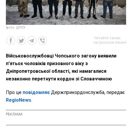
фото: ДПСУ
Читайте также
на русском языке
Військовослужбовці Чопського загону виявили
п’ятьох чоловіків призовного віку з
Дніпропетровської області, які намагалися
незаконно перетнути кордон зі Словаччиною
Про це
повідомляє
Держприкордонслужба, передає
RegioNews
.