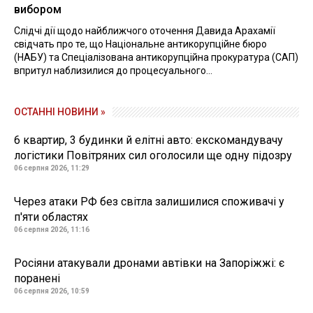
вибором
Слідчі дії щодо найближчого оточення Давида Арахамії
свідчать про те, що Національне антикорупційне бюро
(НАБУ) та Спеціалізована антикорупційна прокуратура (САП)
впритул наблизилися до процесуального...
ОСТАННІ НОВИНИ »
6 квартир, 3 будинки й елітні авто: екскомандувачу
логістики Повітряних сил оголосили ще одну підозру
06 серпня 2026, 11:29
Через атаки РФ без світла залишилися споживачі у
п'яти областях
06 серпня 2026, 11:16
Росіяни атакували дронами автівки на Запоріжжі: є
поранені
06 серпня 2026, 10:59