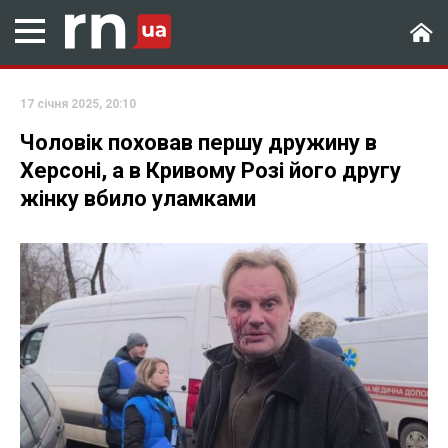
17 січня 2025, 20:10
Чоловік поховав першу дружину в
Херсоні, а в Кривому Розі його другу
жінку вбило уламками