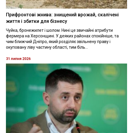
Прифронтові жнива: знищений врожай, скалічені
життя і збитки для бізнесу
Чуйка, бронежилет і шолом. Нині це звичайні атрибути
фермера на Херсонщині. У деяких районах спокійніше, та
чим ближчий Дніпро, який розділяє звільнену праву і
окуповану ліву частину області, тим біль...
31 липня 2026