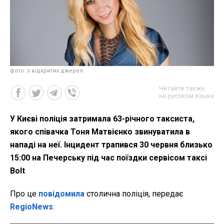
фото: з відкритих джерел
Читайте также
на русском языке
У Києві поліція затримала 63-річного таксиста,
якого співачка Тоня Матвієнко звинуватила в
нападі на неї. Інцидент трапився 30 червня близько
15:00 на Печерську під час поїздки сервісом таксі
Bolt
Про це
повідомила
столична поліція, передає
RegioNews
.