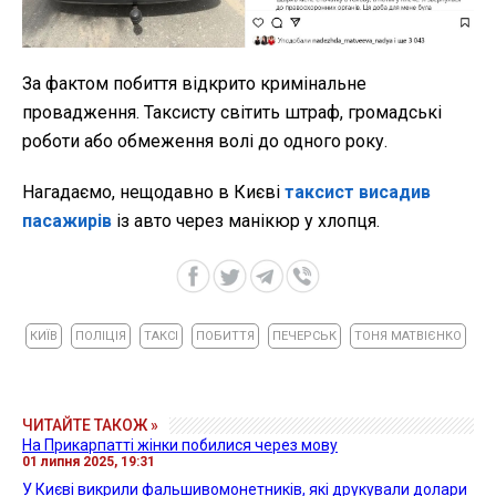
За фактом побиття відкрито кримінальне
провадження. Таксисту світить штраф, громадські
роботи або обмеження волі до одного року.
Нагадаємо, нещодавно в Києві
таксист висадив
пасажирів
із авто через манікюр у хлопця.
КИЇВ
ПОЛІЦІЯ
ТАКСІ
ПОБИТТЯ
ПЕЧЕРСЬК
ТОНЯ МАТВІЄНКО
ЧИТАЙТЕ ТАКОЖ »
На Прикарпатті жінки побилися через мову
01 липня 2025, 19:31
У Києві викрили фальшивомонетників, які друкували долари