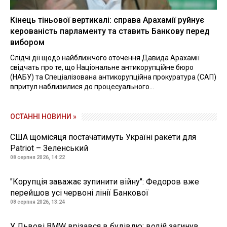
Кінець тіньової вертикалі: справа Арахамії руйнує
керованість парламенту та ставить Банкову перед
вибором
Слідчі дії щодо найближчого оточення Давида Арахамії
свідчать про те, що Національне антикорупційне бюро
(НАБУ) та Спеціалізована антикорупційна прокуратура (САП)
впритул наблизилися до процесуального...
ОСТАННІ НОВИНИ »
США щомісяця постачатимуть Україні ракети для
Patriot – Зеленський
08 серпня 2026, 14:22
"Корупція заважає зупинити війну": Федоров вже
перейшов усі червоні лінії Банкової
08 серпня 2026, 13:24
У Львові BMW врізався в будівлю: водій загинув,