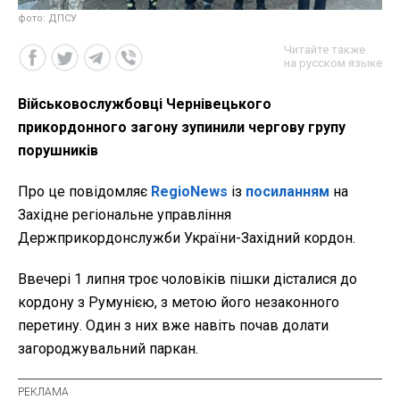
фото: ДПСУ
Читайте также
на русском языке
Військовослужбовці Чернівецького
прикордонного загону зупинили чергову групу
порушників
Про це повідомляє
RegioNews
із
посиланням
на
Західне регіональне управління
Держприкордонслужби України-Західний кордон.
Ввечері 1 липня троє чоловіків пішки дісталися до
кордону з Румунією, з метою його незаконного
перетину. Один з них вже навіть почав долати
загороджувальний паркан.