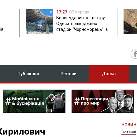
17:27
07 серпня
Ворог ударив по центру
Одеси: пошкоджено
ів
стадіон "Чорноморець", є
ла: в
постраждала
Публікації
Регіони
Досьє
НОВИН
 Кирилович
Останні