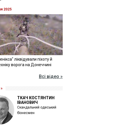
ня 2025
Фенікса" ліквідували піхоту й
хніку ворога на Донеччині
Всі відео »
 »
ТКАЧ КОСТЯНТИН
ІВАНОВИЧ
Скандальний одеський
бізнесмен