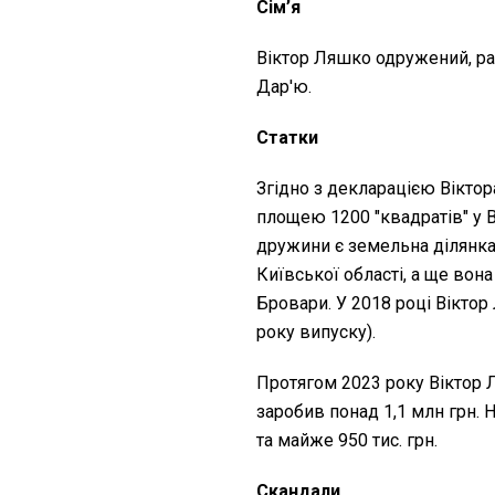
Сім’я
Віктор Ляшко одружений, р
Дар'ю.
Статки
Згідно з декларацією Віктор
площею 1200 "квадратів" у В
дружини є земельна ділянк
Київської області, а ще вон
Бровари. У 2018 році Віктор
року випуску).
Протягом 2023 року Віктор Л
заробив понад 1,1 млн грн. Н
та майже 950 тис. грн.
Скандали