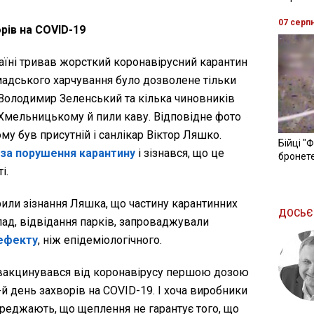
07 серп
рів на COVID-19
раїні тривав жорсткий коронавірусний карантин
омадського харчування було дозволене тільки
т Володимир Зеленський та кілька чиновників
 Хмельницькому й пили каву. Відповідне фото
му був присутній і санлікар Віктор Ляшко.
Бійці "
за порушення карантину
і зізнався, що це
бронете
і.
рили зізнання Ляшка, що частину карантинних
ДОСЬЄ
лад, відвідання парків, запроваджували
 ефекту
, ніж епідеміологічного.
 вакцинувався від коронавірусу першою дозою
1-й день захворів на COVID-19. І хоча виробники
реджають, що щеплення не гарантує того, що