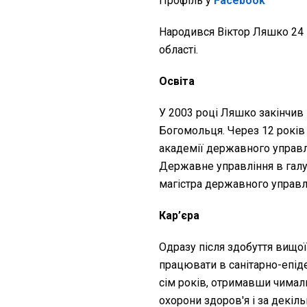
Профіль у
Facebook
Народився Віктор Ляшко 24 к
області.
Освіта
У 2003 році Ляшко закінчив
Богомольця. Через 12 років
академії державного управл
Державне управління в галу
магістра державного управлі
Кар’єра
Одразу після здобуття вищо
працювати в санітарно-епіде
сім років, отримавши чимал
охорони здоров'я і за декіл