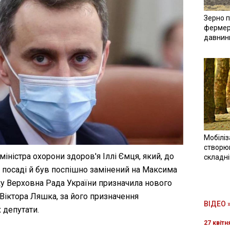
Зерно п
фермер
давнин
Мобіліз
створюв
іністра охорони здоров'я Іллі Ємця, який, до
складн
а посаді й був поспішно замінений на Максима
ку Верховна Рада України призначила нового
 Віктора Ляшка, за його призначення
ВІДЕО 
 депутати.
27 квітн