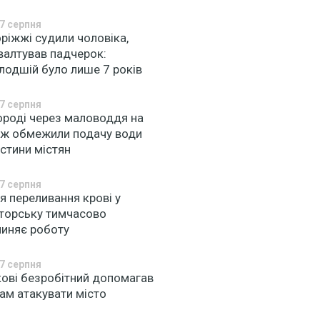
7 серпня
ріжжі судили чоловіка,
валтував падчерок:
лодшій було лише 7 років
7 серпня
ороді через маловоддя на
 Уж обмежили подачу води
стини містян
7 серпня
я переливання крові у
торську тимчасово
пиняє роботу
7 серпня
кові безробітний допомагав
ам атакувати місто