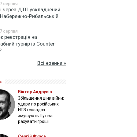
7 серпня
ві через ДТП ускладнений
а Набережно-Рибальській
7 серпня
є реєстрація на
бний турнір із Counter-
2
Всі новини »
»
Віктор Андрусів
Збільшення ціни війни:
удари по російських
НПЗ і складах
змушують Путіна
рахувати гроші
Сергій Фурса