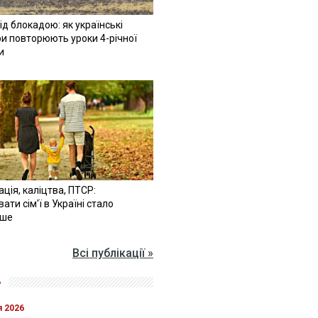
ід блокадою: як українські
и повторюють уроки 4-річної
и
ація, каліцтва, ПТСР:
ати сім'ї в Україні стало
іше
Всі публікації »
»
я 2026