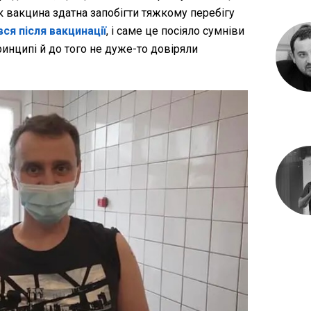
к вакцина здатна запобігти тяжкому перебігу
ся після вакцинації
, і саме це посіяло сумніви
принципі й до того не дуже-то довіряли