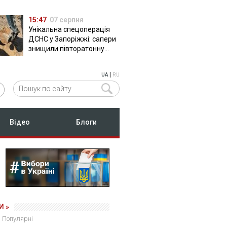
15:47
07 серпня
Унікальна спецоперація
ДСНС у Запоріжжі: сапери
знищили півторатонну
російську авіабомбу
ФАБ-500
|
UA
RU
Відео
Блоги
И »
Популярні