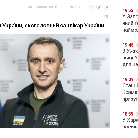
Читайте також російською мовою
19:55
0
У Запо
який ґ
 України, ексголовний санлікар України
наймо
19:48
0
В Ужг
річці
для ча
19:09
0
Станці
Крама
призу
18:55
0
У Хар
росіян