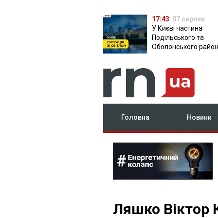
17:43
07 серпня
У Києві частина
Подільського та
Оболонського район
залишилася без світ
чому причина
Головна
Новини
Ляшко Віктор