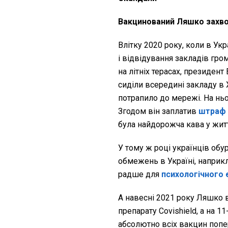
Вакцинований Ляшко захво
Влітку 2020 року, коли в Ук
і відвідування закладів гр
на літніх терасах, президен
сиділи всередині закладу в
потрапило до мережі. На ньо
Згодом він заплатив
штраф 
була найдорожча кава у житт
У тому ж році українців обу
обмежень в Україні, наприк
радше для
психологічного
А навесні 2021 року Ляшко
препарату Covishield, а на 1
абсолютно всіх вакцин попе