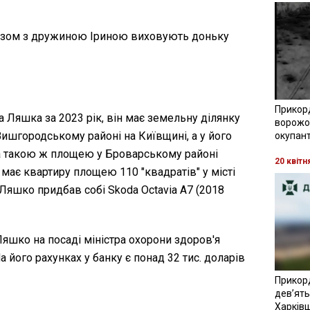
азом з дружиною Іриною виховують доньку
Прикор
а Ляшка за 2023 рік, він має земельну ділянку
ворожої
ишгородському районі на Київщині, а у його
окупант
а такою ж площею у Броварському районі
20 квітн
а має квартиру площею 110 "квадратів" у місті
 Ляшко придбав собі Skoda Octavia A7 (2018
яшко на посаді міністра охорони здоров'я
а його рахунках у банку є понад 32 тис. доларів
Прикор
девʼять
Харків