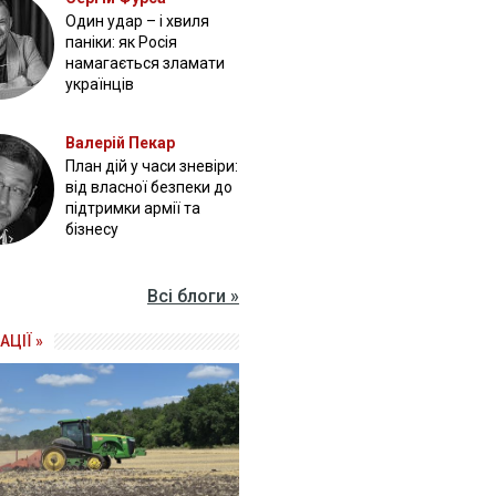
Один удар – і хвиля
паніки: як Росія
намагається зламати
українців
Валерій Пекар
План дій у часи зневіри:
від власної безпеки до
підтримки армії та
бізнесу
Всі блоги »
АЦІЇ »