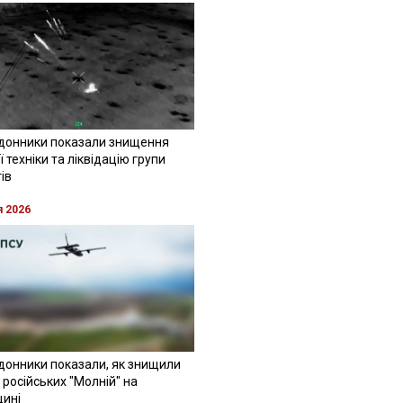
донники показали знищення
 техніки та ліквідацію групи
ів
я 2026
донники показали, як знищили
 російських "Молній" на
щині