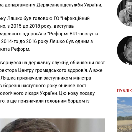
ра департаменту Держсанепідслужби України.
року Ляшко був головою ГО "Інфекційний
но, з 2015 до 2018 року, виступав
мадського здоров'я в "Реформі ВІЛ-послуг в
із 2014-го до 2016 року Ляшко був одним з
акета Реформ.
овернувся на державну службу, обійнявши пост
ректора Центру громадського здоров'я. А вже
у Ляшка призначили заступником міністра
в березні наступного року обійняв пост
ПУБЛІК
ологічного лікаря України. Цю нову посаду
го, а ще призначили головним борцем із