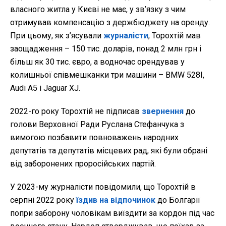
власного житла у Києві не має, у зв’язку з чим
отримував компенсацію з держбюджету на оренду.
При цьому, як з’ясували
журналісти
, Торохтій мав
заощадження – 150 тис. доларів, понад 2 млн грн і
більш як 30 тис. євро, а водночас орендував у
колишньої співмешканки три машини – BMW 528I,
Audi A5 і Jaguar XJ.
2022-го року Торохтій не підписав
звернення
до
голови Верховної Ради Руслана Стефанчука з
вимогою позбавити повноважень народних
депутатів та депутатів місцевих рад, які були обрані
від заборонених проросійських партій.
У 2023-му журналісти повідомили, що Торохтій в
серпні 2022 року
їздив на відпочинок
до Болгарії
попри заборону чоловікам виїздити за кордон під час