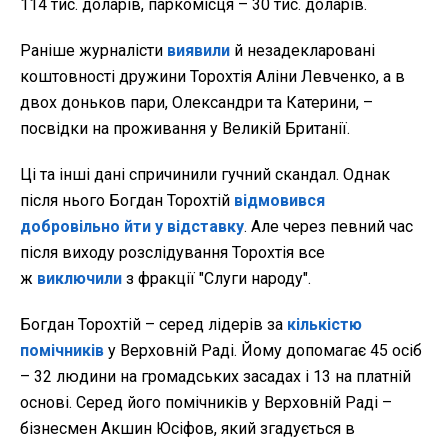
114 тис. доларів, паркомісця – 30 тис. доларів.
Раніше журналісти
виявили
й незадекларовані
коштовності дружини Торохтія Аліни Левченко, а в
двох доньков пари, Олександри та Катерини, –
посвідки на проживання у Великій Британії.
Ці та інші дані спричинили гучний скандал. Однак
після нього Богдан Торохтій
відмовився
добровільно йти у відставку
. Але через певний час
після виходу розслідування Торохтія все
ж
виключили
з фракції "Слуги народу".
Богдан Торохтій – серед лідерів за
кількістю
помічників
у Верховній Раді. Йому допомагає 45 осіб
– 32 людини на громадських засадах і 13 на платній
основі. Серед його помічників у Верховній Раді –
бізнесмен Акшин Юсіфов, який згадується в