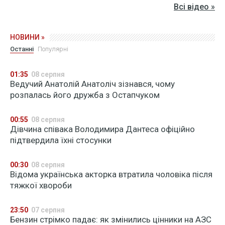
Всі відео »
НОВИНИ »
Останні
Популярні
01:35
08 серпня
Ведучий Анатолій Анатоліч зізнався, чому
розпалась його дружба з Остапчуком
00:55
08 серпня
Дівчина співака Володимира Дантеса офіційно
підтвердила їхні стосунки
00:30
08 серпня
Відома українська акторка втратила чоловіка після
тяжкої хвороби
23:50
07 серпня
Бензин стрімко падає: як змінились цінники на АЗС