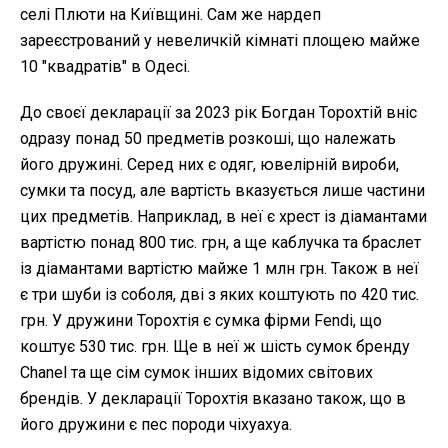
селі Плюти на Київщині. Сам же нардеп
зареєстрований у невеличкій кімнаті площею майже
10 "квадратів" в Одесі.
До своєї декларації за 2023 рік Богдан Торохтій вніс
одразу понад 50 предметів розкоші, що належать
його дружині. Серед них є одяг, ювелірній вироби,
сумки та посуд, але вартість вказується лише частини
цих предметів. Наприклад, в неї є хрест із діамантами
вартістю понад 800 тис. грн, а ще каблучка та браслет
із діамантами вартістю майже 1 млн грн. Також в неї
є три шуби із соболя, дві з яких коштують по 420 тис.
грн. У дружини Торохтія є сумка фірми Fendi, що
коштує 530 тис. грн. Ще в неї ж шість сумок бренду
Chanel та ще сім сумок інших відомих світових
брендів. У декларації Торохтія вказано також, що в
його дружини є пес породи чіхуахуа.