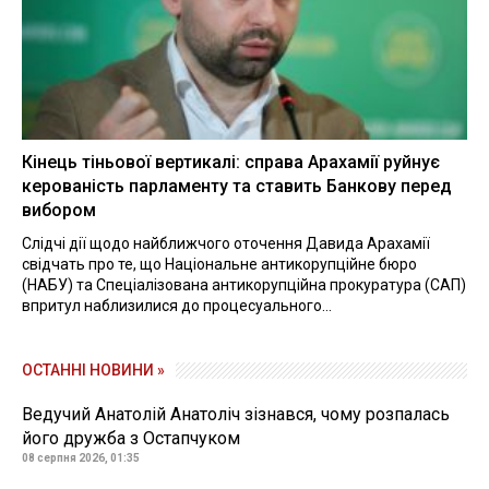
Кінець тіньової вертикалі: справа Арахамії руйнує
керованість парламенту та ставить Банкову перед
вибором
Слідчі дії щодо найближчого оточення Давида Арахамії
свідчать про те, що Національне антикорупційне бюро
(НАБУ) та Спеціалізована антикорупційна прокуратура (САП)
впритул наблизилися до процесуального...
ОСТАННІ НОВИНИ »
Ведучий Анатолій Анатоліч зізнався, чому розпалась
його дружба з Остапчуком
08 серпня 2026, 01:35