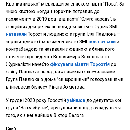
Кропивницької міськради за списком партії "Пора". За
чиєю квотою Богдан Торохтій потрапив до
парламенту в 2019 році від партії "Слуга народу", в
офіційних джерелах не повідомляється. Однак ЗМІ
називали
Торохтія людиною з групи Іллі Павлюка –
чернівецького бізнесмена, якого ЗМІ
пов’язували
з
контрабандою та називали людиною з близького
оточення президента Володимира Зеленського.
Журналісти начебто
фіксували візити Торохтія
до
офісу Павлюка перед важливими голосуваннями.
Група Павлюка відома "синхронними" голосуваннями
в інтересах бізнесу Ріната Ахметова.
У грудні 2023 року Торохтій
увійшов
до депутатської
групи "За майбутнє", врятувавши її від розпаду після
того, як з неї вийшов Віктор Балога.
Сім’я