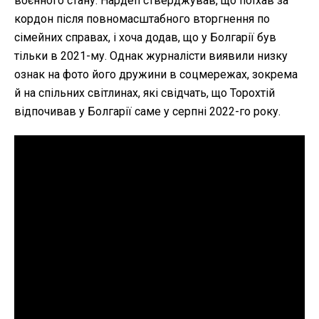
воєнного стану. Нардеп стверджував, що поїхав за
кордон після повномасштабного вторгнення по
сімейних справах, і хоча додав, що у Болгарії був
тільки в 2021-му. Однак журналісти виявили низку
ознак на фото його дружини в соцмережах, зокрема
й на спільних світлинах, які свідчать, що Торохтій
відпочивав у Болгарії саме у серпні 2022-го року.