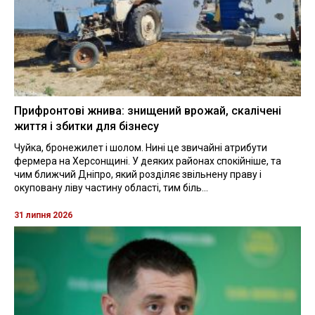
Прифронтові жнива: знищений врожай, скалічені
життя і збитки для бізнесу
Чуйка, бронежилет і шолом. Нині це звичайні атрибути
фермера на Херсонщині. У деяких районах спокійніше, та
чим ближчий Дніпро, який розділяє звільнену праву і
окуповану ліву частину області, тим біль...
31 липня 2026