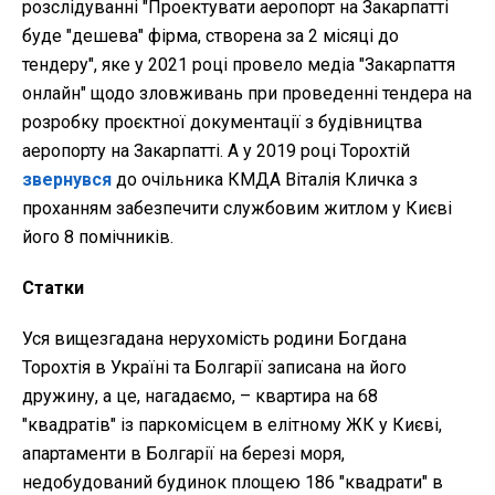
розслідуванні "Проектувати аеропорт на Закарпатті
буде "дешева" фірма, створена за 2 місяці до
тендеру", яке у 2021 році провело медіа "Закарпаття
онлайн" щодо зловживань при проведенні тендера на
розробку проєктної документації з будівництва
аеропорту на Закарпатті. А у 2019 році Торохтій
звернувся
до очільника КМДА Віталія Кличка з
проханням забезпечити службовим житлом у Києві
його 8 помічників.
Статки
Уся вищезгадана нерухомість родини Богдана
Торохтія в Україні та Болгарії записана на його
дружину, а це, нагадаємо, – квартира на 68
"квадратів" із паркомісцем в елітному ЖК у Києві,
апартаменти в Болгарії на березі моря,
недобудований будинок площею 186 "квадрати" в