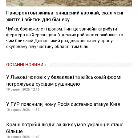
Прифронтові жнива: знищений врожай, скалічені
життя і збитки для бізнесу
Чуйка, бронежилет і шолом. Нині це звичайні атрибути
фермера на Херсонщині. У деяких районах спокійніше, та
чим ближчий Дніпро, який розділяє звільнену праву і
окуповану ліву частину області, тим біль...
ОСТАННІ НОВИНИ »
У Львові чоловік у балаклаві та військовій формі
погрожував сусідам рушницею
10 серпня 2026, 12:16
У ГУР пояснили, чому Росія системно атакує Київ
10 серпня 2026, 11:50
Країні потрібні люди: за яких умов українців стане
більше
10 серпня 2026, 11:40