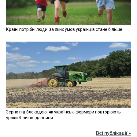
Країні потрібні люди: за яких умов українців стане більше
Зерно під блокадою: як українські фермери повторюють
уроки 4-річної давнини
Всі публікації »