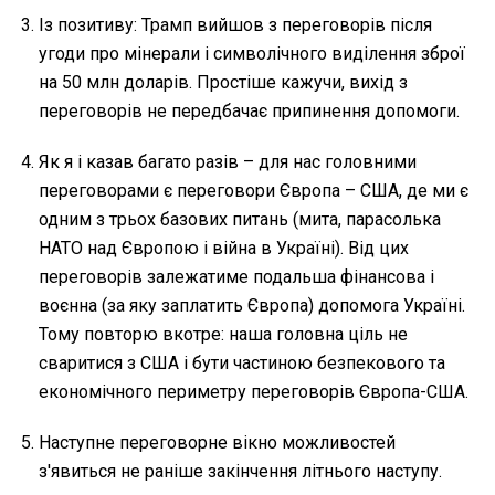
Із позитиву: Трамп вийшов з переговорів після
угоди про мінерали і символічного виділення зброї
на 50 млн доларів. Простіше кажучи, вихід з
переговорів не передбачає припинення допомоги.
Як я і казав багато разів – для нас головними
переговорами є переговори Європа – США, де ми є
одним з трьох базових питань (мита, парасолька
НАТО над Європою і війна в Україні). Від цих
переговорів залежатиме подальша фінансова і
воєнна (за яку заплатить Європа) допомога Україні.
Тому повторю вкотре: наша головна ціль не
сваритися з США і бути частиною безпекового та
економічного периметру переговорів Європа-США.
Наступне переговорне вікно можливостей
з'явиться не раніше закінчення літнього наступу.