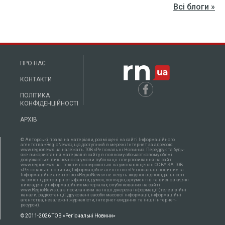
Всі блоги »
ПРО НАС
КОНТАКТИ
ПОЛІТИКА
КОНФІДЕНЦІЙНОСТІ
АРХІВ
© Авторські права на матеріали, розміщені на сайті Інформаційного
агентства «RegioNews», що доступний в мережі Інтернет за адресою:
www.regionews.ua належать ТОВ «Регіональні Новини». Передрук та будь-
яке використання матеріалів сайту в повному або частковому об'ємі
допускається виключно за умови публікації гіперпосилання на сайт
www.regionews.ua. Тексти поширюються нa умовах ліцензії CC-BY-SA ТОВ
«Регіональні новини», Інформаційне агентство «Регіональні новини» та
Інформаційне агентство «RegioNews» не несуть жодної відповідальності
за зміст і достовірність фактів, думок, поглядів, аргументів та висновки, які
викладені у інформаційних матеріалах, опублікованих на сайті
www.RegioNews.ua з посиланням на інші джерела інформації (телевізійні
канали, радіостанції, друковані засоби масової інформації, інформаційні
агентства, незалежні журналісти, інтернет-видання та інші інтернет-
ресурси).
© 2011-2026 ТОВ «Регіональні Новини»