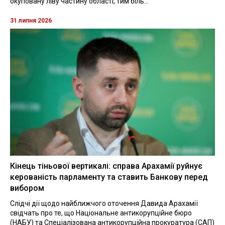
окуповану ліву частину області, тим біль...
31 липня 2026
Кінець тіньової вертикалі: справа Арахамії руйнує
керованість парламенту та ставить Банкову перед
вибором
Слідчі дії щодо найближчого оточення Давида Арахамії
свідчать про те, що Національне антикорупційне бюро
(НАБУ) та Спеціалізована антикорупційна прокуратура (САП)