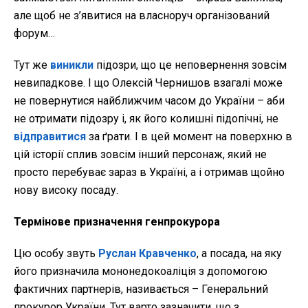
але щоб не з’явитися на власноруч організований
форум…
Тут же
виникли
підозри, що це неповернення зовсім
невипадкове. І що Олексій Чернишов взагалі може
не повернутися найближчим часом до України – аби
не отримати підозру і, як його колишні підопічні, не
відправитися
за ґрати. І в цей момент на поверхню в
цій історії сплив зовсім інший персонаж, який не
просто перебуває зараз в Україні, а і отримав щойно
нову високу посаду.
Термінове призначення генпрокурора
Цю особу звуть
Руслан Кравченко
, а посада, на яку
його призначила мононедокоаліція з допомогою
фактичних партнерів, називається – Генеральний
прокурор України. Тут варто зазначити, що з