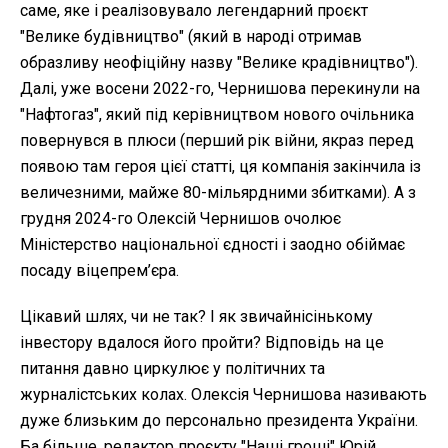
саме, яке і реалізовувало легендарний проєкт
"Велике будівництво" (який в народі отримав
образливу неофіційну назву "Велике крадівництво").
Далі, уже восени 2022-го, Чернишова перекинули на
"Нафтогаз", який під керівництвом нового очільника
повернувся в плюси (перший рік війни, якраз перед
появою там героя цієї статті, ця компанія закінчила із
величезними, майже 80-мільярдними збитками). А з
грудня 2024-го Олексій Чернишов очолює
Міністерство національної єдності і заодно обіймає
посаду віцепрем’єра.
Цікавий шлях, чи не так? І як звичайнісінькому
інвестору вдалося його пройти? Відповідь на це
питання давно циркулює у політичних та
журналістських колах. Олексія Чернишова називають
дуже близьким до персонально президента України.
Ба більше, редактор проєкту "Наші гроші" Юрій