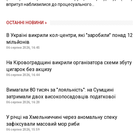
впритул наблизилися до процесуального...
ОСТАННІ НОВИНИ »
В Україні викрили кол-центри, які "заробили" понад 12
мільйонів
06 серпня 2026, 16:45
На Кіровоградщині викрили організатора схеми збуту
цигарок без акцизу
06 серпня 2026, 16:44
Вимагали 80 тисяч за "лояльність": на Сумщині
затримали двох високопосадовців податкової
06 серпня 2026, 16:20
У річці на Хмельниччині через аномальну спеку
зафіксували масовий мор риби
06 серпня 2026, 15:59