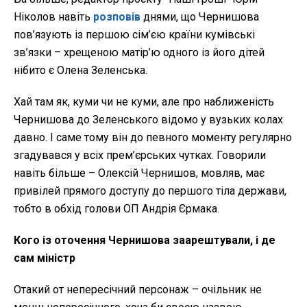
Ніколов навіть
розповів
днями, що Чернишова
пов’язують із першою сім’єю країни кумівські
зв’язки – хрещеною матір’ю одного із його дітей
нібито є Олена Зеленська.
Хай там як, куми чи не куми, але про наближеність
Чернишова до Зеленського відомо у вузьких колах
давно. І саме тому він до певного моменту регулярно
згадувався у всіх прем’єрських чутках. Говорили
навіть більше – Олексій Чернишов, мовляв, має
привілей прямого доступу до першого тіла держави,
тобто в обхід голови ОП Андрія Єрмака.
Кого із оточення Чернишова заарештували, і де
сам міністр
Отакий от непересічний персонаж – очільник не