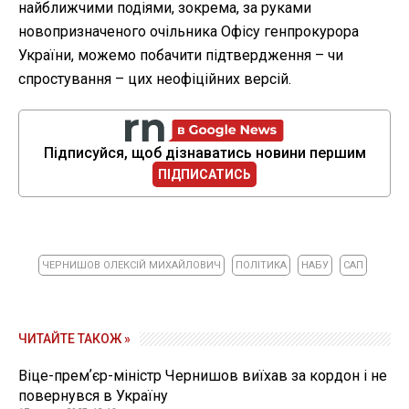
найближчими подіями, зокрема, за руками
новопризначеного очільника Офісу генпрокурора
України, можемо побачити підтвердження – чи
спростування – цих неофіційних версій.
Підписуйся, щоб дізнаватись новини першим
ПІДПИСАТИСЬ
ЧЕРНИШОВ ОЛЕКСІЙ МИХАЙЛОВИЧ
ПОЛІТИКА
НАБУ
САП
ЧИТАЙТЕ ТАКОЖ »
Віце-премʼєр-міністр Чернишов виїхав за кордон і не
повернувся в Україну