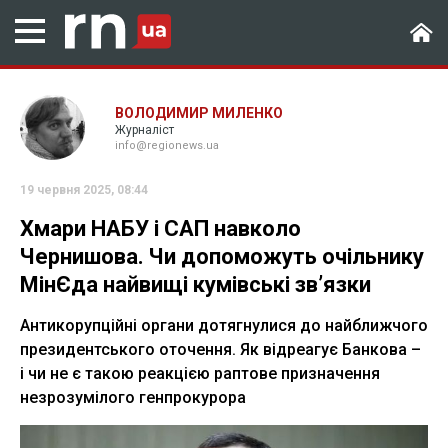
ВОЛОДИМИР МИЛЕНКО
Журналіст
info@regionews.ua
19 червня 2025, 08:44
Хмари НАБУ і САП навколо
Чернишова. Чи допоможуть очільнику
МінЄда найвищі кумівські зв’язки
Антикорупційні органи дотягнулися до найближчого
президентського оточення. Як відреагує Банкова –
і чи не є такою реакцією раптове призначення
незрозумілого генпрокурора