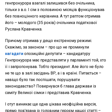
генпрокурора взагалі залишився без очільника,
тільки з в.о. І сім з половиною місяців функціонував
без повноцінного керівника. А тут раптом отримав
його – молодого (35 років) очільника податкової
Руслана Кравченка.
Причому отримав у дещо екстреному режимі.
Скажімо, за законом – про що не проминули
нагадати
опозиційні депутати – кандидатуру
Генпрокурора має представляти у парламенті той, хто
її і запропонував. Тобто президент. Але його не було
не те що в залі засідань ВР, а і в країні. Питається –
навіщо було так поспішати, порушувати
законодавство? Повернувся б глава держави із
саміту Великої сімки і представив Кравченка.
І отут виникає ще одна цікава неофіційна версія,
прямо пов’язана із головним героєм нашої статті –