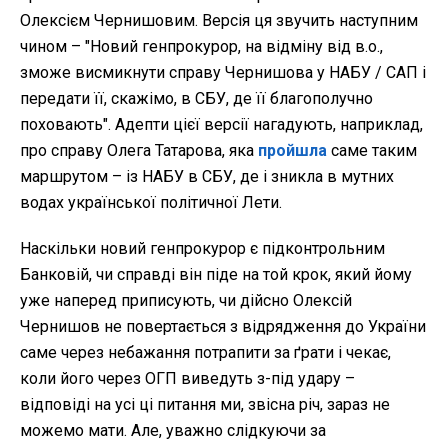
Олексієм Чернишовим. Версія ця звучить наступним
чином – "Новий генпрокурор, на відміну від в.о.,
зможе висмикнути справу Чернишова у НАБУ / САП і
передати її, скажімо, в СБУ, де її благополучно
поховають". Адепти цієї версії нагадують, наприклад,
про справу Олега Татарова, яка
пройшла
саме таким
маршрутом – із НАБУ в СБУ, де і зникла в мутних
водах української політичної Лети.
Наскільки новий генпрокурор є підконтрольним
Банковій, чи справді він піде на той крок, який йому
уже наперед приписують, чи дійсно Олексій
Чернишов не повертається з відрядження до України
саме через небажання потрапити за ґрати і чекає,
коли його через ОГП виведуть з-під удару –
відповіді на усі ці питання ми, звісна річ, зараз не
можемо мати. Але, уважно слідкуючи за