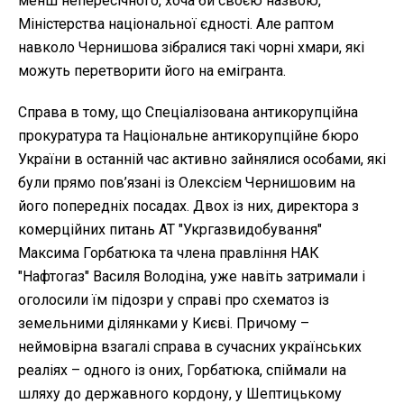
менш непересічного, хоча би своєю назвою,
Міністерства національної єдності. Але раптом
навколо Чернишова зібралися такі чорні хмари, які
можуть перетворити його на емігранта.
Справа в тому, що Спеціалізована антикорупційна
прокуратура та Національне антикорупційне бюро
України в останній час активно зайнялися особами, які
були прямо пов’язані із Олексієм Чернишовим на
його попередніх посадах. Двох із них, директора з
комерційних питань АТ "Укргазвидобування"
Максима Горбатюка та члена правління НАК
"Нафтогаз" Василя Володіна, уже навіть затримали і
оголосили їм підозри у справі про схематоз із
земельними ділянками у Києві. Причому –
неймовірна взагалі справа в сучасних українських
реаліях – одного із оних, Горбатюка, спіймали на
шляху до державного кордону, у Шептицькому