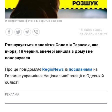
ілюстративне фото: з відкритих джерел
Читайте также
на русском языке
Розшукується малолітня Соломія Тарасюк, яка
вчора, 18 червня, ввечері вийшла з дому і не
повернулася
Про це повідомляє
RegioNews
із
посиланням
на
Головне управління Національної поліції в Одеській
області.