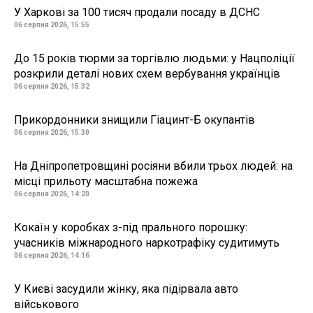
У Харкові за 100 тисяч продали посаду в ДСНС
06 серпня 2026, 15:55
До 15 років тюрми за торгівлю людьми: у Нацполіції
розкрили деталі нових схем вербування українців
06 серпня 2026, 15:32
Прикордонники знищили Гіацинт-Б окупантів
06 серпня 2026, 15:30
На Дніпропетровщині росіяни вбили трьох людей: на
місці прильоту масштабна пожежа
06 серпня 2026, 14:20
Кокаїн у коробках з-під прального порошку:
учасників міжнародного наркотрафіку судитимуть
06 серпня 2026, 14:16
У Києві засудили жінку, яка підірвала авто
військового