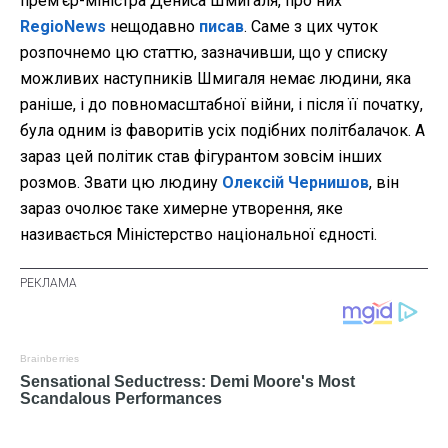
прем’єр-міністра Дениса Шмигаля, про них
RegioNews
нещодавно
писав
. Саме з цих чуток
розпочнемо цю статтю, зазначивши, що у списку
можливих наступників Шмигаля немає людини, яка
раніше, і до повномасштабної війни, і після її початку,
була одним із фаворитів усіх подібних політбалачок. А
зараз цей політик став фігурантом зовсім інших
розмов. Звати цю людину
Олексій Чернишов
, він
зараз очолює таке химерне утворення, яке
називається Міністерство національної єдності.