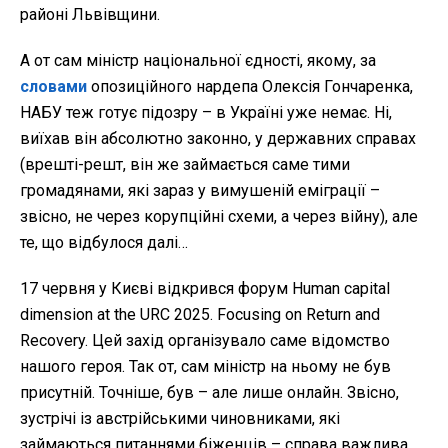
районі Львівщини.
А от сам міністр національної єдності, якому, за
словами
опозиційного нардепа Олексія Гончаренка,
НАБУ теж готує підозру – в Україні уже немає. Ні,
виїхав він абсолютно законно, у державних справах
(врешті-решт, він же займається саме тими
громадянами, які зараз у вимушеній еміграції –
звісно, не через корупційні схеми, а через війну), але
те, що відбулося далі…
17 червня у Києві відкрився форум Human capital
dimension at the URC 2025. Focusing on Return and
Recovery. Цей захід організувало саме відомство
нашого героя. Так от, сам міністр на ньому не був
присутній. Точніше, був – але лише онлайн. Звісно,
зустрічі із австрійськими чиновниками, які
займаються питаннями біженців – справа важлива,