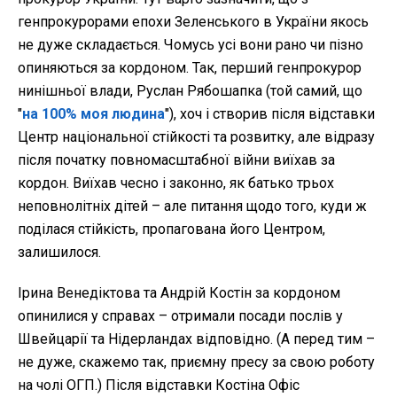
генпрокурорами епохи Зеленського в України якось
не дуже складається. Чомусь усі вони рано чи пізно
опиняються за кордоном. Так, перший генпрокурор
нинішньої влади, Руслан Рябошапка (той самий, що
"
на 100% моя людина
"), хоч і створив після відставки
Центр національної стійкості та розвитку, але відразу
після початку повномасштабної війни виїхав за
кордон. Виїхав чесно і законно, як батько трьох
неповнолітніх дітей – але питання щодо того, куди ж
поділася стійкість, пропагована його Центром,
залишилося.
Ірина Венедіктова та Андрій Костін за кордоном
опинилися у справах – отримали посади послів у
Швейцарії та Нідерландах відповідно. (А перед тим –
не дуже, скажемо так, приємну пресу за свою роботу
на чолі ОГП.) Після відставки Костіна Офіс