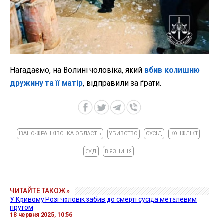
Нагадаємо, на Волині чоловіка, який
вбив колишню
дружину та її матір
, відправили за ґрати.
ІВАНО-ФРАНКІВСЬКА ОБЛАСТЬ
УБИВСТВО
СУСІД
КОНФЛІКТ
СУД
В'ЯЗНИЦЯ
ЧИТАЙТЕ ТАКОЖ »
У Кривому Розі чоловік забив до смерті сусіда металевим
прутом
18 червня 2025, 10:56