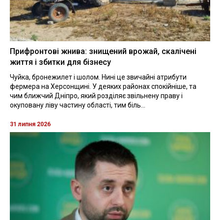
Прифронтові жнива: знищений врожай, скалічені
життя і збитки для бізнесу
Чуйка, бронежилет і шолом. Нині це звичайні атрибути
фермера на Херсонщині. У деяких районах спокійніше, та
чим ближчий Дніпро, який розділяє звільнену праву і
окуповану ліву частину області, тим біль...
31 липня 2026