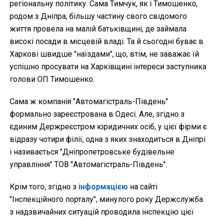
регіональну політику. Сама Тимчук, як і Тимошенко,
родом з Дніпра, більшу частину свого свідомого
життя провела на малій батьківщині, де займала
високі посади в місцевій владі. Та й сьогодні буває в
Харкові швидше "наїздами", що, втім, не заважає їй
успішно просувати на Харківщині інтереси заступника
голови ОП Тимошенко.
Сама ж компанія "Автомагістраль-Південь"
формально зареєстрована в Одесі. Але, згідно з
єдиним Держреєстром юридичних осіб, у цієї фірми є
відразу чотири філії, одна з яких знаходиться в Дніпрі
і називається "Дніпропетровське будівельне
управління" ТОВ "Автомагістраль-Південь".
Крім того, згідно з
інформацією
на сайті
"Інспекційного порталу", минулого року Держслужба
з надзвичайних ситуацій проводила інспекцію цієї