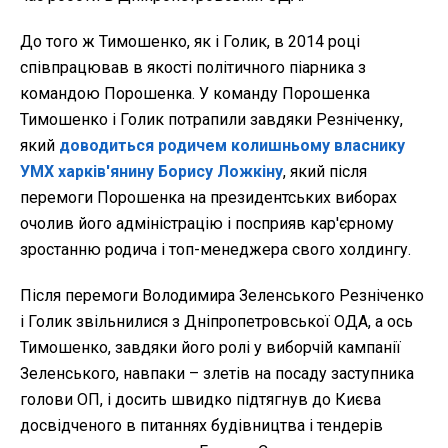
До того ж Тимошенко, як і Голик, в 2014 році
співпрацював в якості політичного піарника з
командою Порошенка. У команду Порошенка
Тимошенко і Голик потрапили завдяки Резніченку,
який
доводиться родичем колишньому власнику
УМХ харків'янину Борису Ложкіну
, який після
перемоги Порошенка на президентських виборах
очолив його адміністрацію і посприяв кар'єрному
зростанню родича і топ-менеджера свого холдингу.
Після перемоги Володимира Зеленського Резніченко
і Голик звільнилися з Дніпропетровської ОДА, а ось
Тимошенко, завдяки його ролі у виборчій кампанії
Зеленського, навпаки – злетів на посаду заступника
голови ОП, і досить швидко підтягнув до Києва
досвідченого в питаннях будівництва і тендерів