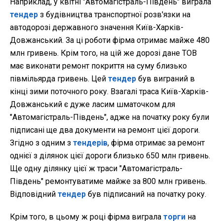
Наприклад, у квітні "Автомагістраль-Південь" виграла
тендер
з будівництва транспортної розв'язки на
автодорозі державного значення Київ-Харків-
Довжанський. За ці роботи фірма отримає майже 480
млн гривень. Крім того, на цій же дорозі дане ТОВ
має виконати ремонт покриття на суму близько
півмільярда гривень. Цей
тендер
був виграний в
кінці зими поточного року. Взагалі траса Київ-Харків-
Довжанський є дуже ласим шматочком для
"Автомагістраль-Південь", адже на початку року були
підписані ще два документи на ремонт цієї дороги.
Згідно з одним з
тендерів
, фірма отримає за ремонт
однієї з ділянок цієї дороги близько 650 млн гривень.
Ще одну ділянку цієї ж траси "Автомагістраль-
Південь" ремонтуватиме майже за 800 млн гривень.
Відповідний
тендер
був підписаний на початку року.
Крім того, в цьому ж році фірма виграла
торги
на