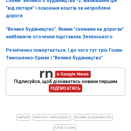
Схеми "Великого будівництва"-2: малювання цін
"від ліхтаря" і освоєння коштів за незроблені
дороги
"Велике будівництво". Якими "схемами на дорогах"
найближче оточення підставляє Зеленського
Резніченко повертається. І до чого тут тріо Голик-
Тимошенко-Єрмак і "Велике будівництво"
Підписуйся, щоб дізнаватись новини першим
ПІДПИСАТИСЬ
ХАРКІВ
КИРИЛО ТИМОШЕНКО
ВЕЛИКЕ БУДІВНИЦТВО
ЮРІЙ ГОЛИК