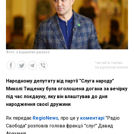
Фото: з відкритих джерел
Читайте также
на русском языке
Народному депутату від партії "Слуга народу"
Миколі Тищенку була оголошена догана за вечірку
під час локдауну, яку він влаштував до дня
народження своєї дружини
Як передає
RegioNews
, про це у
коментарі
"Радіо
Свобода" розповів голова фракції "слуг" Давид
Арахамія.