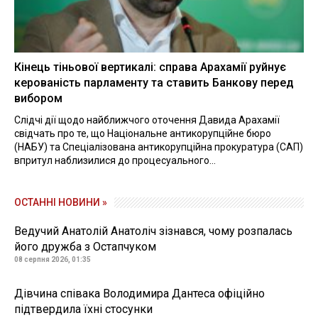
Кінець тіньової вертикалі: справа Арахамії руйнує
керованість парламенту та ставить Банкову перед
вибором
Слідчі дії щодо найближчого оточення Давида Арахамії
свідчать про те, що Національне антикорупційне бюро
(НАБУ) та Спеціалізована антикорупційна прокуратура (САП)
впритул наблизилися до процесуального...
ОСТАННІ НОВИНИ »
Ведучий Анатолій Анатоліч зізнався, чому розпалась
його дружба з Остапчуком
08 серпня 2026, 01:35
Дівчина співака Володимира Дантеса офіційно
підтвердила їхні стосунки