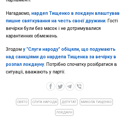
Нагадаємо,
нардеп Тищенко в локдаун влаштував
пишне святкування на честь своєї дружини
. Гості
вечірки були без масок і не дотримувалися
карантинних обмежень.
Згодом
у "Слуги народу" обіцяли, що подумають
над санкціями до нардепа Тищенка за вечірку в
розпал локдауну
. Потрібно спочатку розібратися в
ситуації, вважають у партії.
СВЯТО
СЛУГА НАРОДА
ДЕПУТАТ
МИКОЛА ТИЩЕНКО
ЛОКДАУН