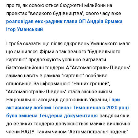
про те, як освоюються бюджетні мільйони на
проектах "великого будівництва", свого часу вже
розповідав екс-радник глави ОП Андрія Єрмака
Ігор Уманський
.
І треба сказати, що після одкровень Уманського мало
що змінилося. Фірми з так званого "будівельного
картелю" продовжують успішно вигравати
багатомільйонні тендери. А "Автомагістраль-Південь"
займає навіть в рамках "картелю" особливе
становище. За інформацією "Наших грошей",
"Автомагістраль-Південь" стала засновником
Національної асоціації дорожників України, і
при
активному лобізмі Голика і Тимошенка в 2020 році
була змінена Тендерна документація
, завдяки якій
до великих тендерів допускаються майже виключно
члени НАДУ. Таким чином "Автомагістраль-Південь"