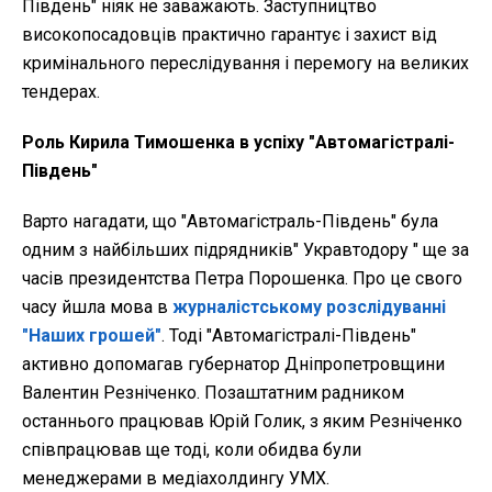
Південь" ніяк не заважають. Заступництво
високопосадовців практично гарантує і захист від
кримінального переслідування і перемогу на великих
тендерах.
Роль Кирила Тимошенка в успіху "Автомагістралі-
Південь"
Варто нагадати, що "Автомагістраль-Південь" була
одним з найбільших підрядників" Укравтодору " ще за
часів президентства Петра Порошенка. Про це свого
часу йшла мова в
журналістському розслідуванні
"Наших грошей"
. Тоді "Автомагістралі-Південь"
активно допомагав губернатор Дніпропетровщини
Валентин Резніченко. Позаштатним радником
останнього працював Юрій Голик, з яким Резніченко
співпрацював ще тоді, коли обидва були
менеджерами в медіахолдингу УМХ.