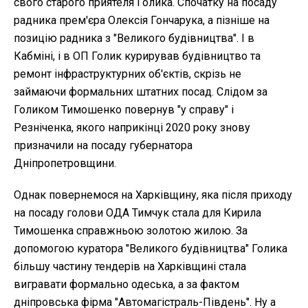
свого старого приятеля Голика. Спочатку на посаду
радника прем'єра Олексія Гончарука, а пізніше на
позицію радника з "Великого будівництва". І в
Кабміні, і в ОП Голик курирував будівництво та
ремонт інфраструктурних об'єктів, скрізь не
займаючи формальних штатних посад. Слідом за
Голиком Тимошенко повернув "у справу" і
Резніченка, якого наприкінці 2020 року знову
призначили на посаду губернатора
Дніпропетровщини.
Однак повернемося на Харківщину, яка після приходу
на посаду голови ОДА Тимчук стала для Кирила
Тимошенка справжньою золотою жилою. За
допомогою куратора "Великого будівництва" Голика
більшу частину тендерів на Харківщині стала
вигравати формально одеська, а за фактом
дніпровська фірма "Автомагістраль-Південь". Ну а