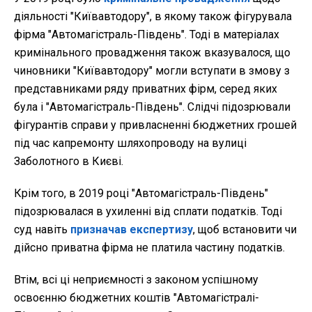
діяльності "Київавтодору", в якому також фігурувала
фірма "Автомагістраль-Південь". Тоді в матеріалах
кримінального провадження також вказувалося, що
чиновники "Київавтодору" могли вступати в змову з
представниками ряду приватних фірм, серед яких
була і "Автомагістраль-Південь". Слідчі підозрювали
фігурантів справи у привласненні бюджетних грошей
під час капремонту шляхопроводу на вулиці
Заболотного в Києві.
Крім того, в 2019 році "Автомагістраль-Південь"
підозрювалася в ухиленні від сплати податків. Тоді
суд навіть
призначав експертизу
, щоб встановити чи
дійсно приватна фірма не платила частину податків.
Втім, всі ці неприємності з законом успішному
освоєнню бюджетних коштів "Автомагістралі-